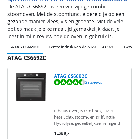
De ATAG CS6692C is een veelzijdige combi
stoomoven. Met de stoomfunctie bereid je op een
gezonde manier vlees, vis en groente. Met de vele
opties maak je elke maaltijd gemakkelijk klaar. Je
leest in mijn review hoe de oven in gebruik is.
ATAG CS6692C
Eerste indruk van de ATAG CS6692C
Gezond 
ATAG CS6692C
ATAG CS6692C
Beoordeling is 8,8 van de 10, gebaseerd op 3 reviews.
3 reviews
Inbouw oven, 60 cm hoog | Met
hetelucht-, stoom-, en grillfunctie |
Hydrolyse: gedeeltelijk zelfreinigend
1.399
,-