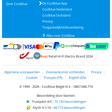
De Coolblue-App
Over Coolblue
Coolblue Nederland
Coolblue Duitsland
Privacy
Toegankelijkheidsverklaring
Alles over Coolblue
Betalen met MasterCard en Visa via ClickToPay
Betalen met Ecocheques
Betalen met Bancontact
Betalen met ApplePay
Webshop Trustmar
Betalen met PayPal
Best
Retail Hi-Fi Electro Brand 2024
Trustprofile van Coolblue
Verzending en bezorging met bPost
Algemene voorwaarden
Overeenkomst ontbinden
Privacy
Cookies
Français (FR)
English (EN)
© 1999 - 2026 - Coolblue België N.V. - 0867.686.774
Beoordeling door klanten:
Trustpilot 4/5
-
75.150 beoordelingen
Kiyoh 9.1/10
-
68.713 beoordelingen