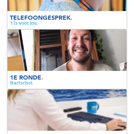
TELEFOONGESPREK
.
't Is voor jou.
1e ronde
We gaan verder met elkaar in gesprek, zodat we elkaar
allerlei vragen kunnen stellen. Zo wordt het voor jou
duidelijker wat de rol inhoudt en krijgen wij een beter beeld
van jouw ervaring.
1E RONDE
.
Startschot.
2e ronde
Een laatste moment om nóg dieper in te gaan op de rol en
om elkaar de laatste brandende vragen te stellen.