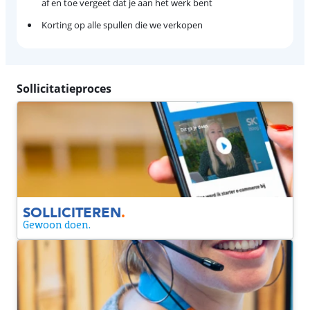
af en toe vergeet dat je aan het werk bent
Korting op alle spullen die we verkopen
Sollicitatieproces
Solliciteren
Laat je gegevens achter en je hoort zo snel mogelijk of je
doorgaat naar de volgende ronde.
SOLLICITEREN
.
Gewoon doen.
Telefoongesprek
We willen je iets beter leren kennen tijdens een
telefoongesprek. Tijdens dit gesprek vragen we naar je
motivatie voor Coolblue en de functie.