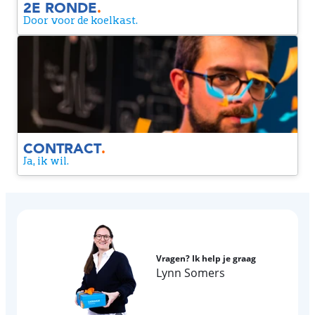
2E RONDE
.
Door voor de koelkast.
Contract
Yes! We zijn een match. Je krijgt een contract van ons. Alleen
nog even tekenen en dan maken we het officieel.
CONTRACT
.
Ja, ik wil.
Vragen? Ik help je graag
Lynn Somers