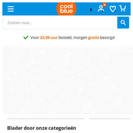
Gratis
ruilen
Advertentie
Coolblue
Advertentie
Advertentie
Blader door onze categorieën