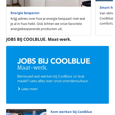
Smart h
Energie besparen
Van slimme
Coolblue 
Krijg advies over hoe je energie bespaart met wat
comfortab
je al in huis hebt. Ook lichten we onze favoriete
energiebesparende producten uit.
JOBS BIJ COOLBLUE. Maat-werk.
Kom werken bij Coolblue