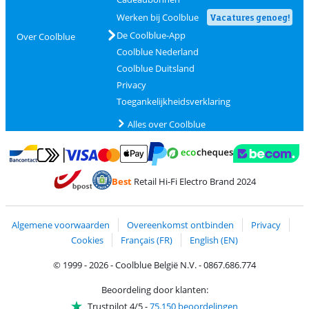
Werken bij Coolblue
Vacatures genoeg!
De Coolblue-App
Over Coolblue
Coolblue Nederland
Coolblue Duitsland
Privacy
Toegankelijkheidsverklaring
Alles over Coolblue
Betalen met MasterCard en Visa via ClickToPay
Betalen met Ecocheques
Betalen met Bancontact
Betalen met ApplePay
Webshop Trustmar
Betalen met PayPal
Best
Retail Hi-Fi Electro Brand 2024
Trustprofile van Coolblue
Verzending en bezorging met bPost
Algemene voorwaarden
Overeenkomst ontbinden
Privacy
Cookies
Français (FR)
English (EN)
© 1999 - 2026 - Coolblue België N.V. - 0867.686.774
Beoordeling door klanten:
Trustpilot 4/5
-
75.150 beoordelingen