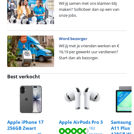
Wil jij samen met ons klanten blij
maken? Solliciteer dan op een van
onze jobs.
Word bezorger
Wil jij met je vrienden werken en €
16,19 per gewerkt uur verdienen?
Start dan als bezorger.
Best verkocht
Apple iPhone 17
Apple AirPods Pro 3
Samsung 
Beoordeling is 9,0 van de 10, gebaseerd op 162 reviews.
256GB Zwart
A11 Plus 1
162
Beoordeling is 9,1 van de 10, gebaseerd op 48 reviews.
Beoordeling is 8,9 van de 10, gebaseerd op 198 reviews.
128GB Wifi
48
reviews