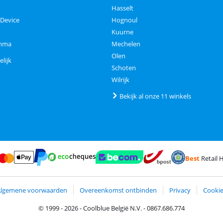
Hasselt
 Device
Hognoul
Kuurne
amma
Mechelen
Olen
elijk
Schoten
Wilrijk
Bekijk al onze 11 winkels
Best
Retail H
terCard en Visa via ClickToPay
Betalen met Ecocheques
ct
Betalen met ApplePay
Webshop Trustmark en klantreviews
Trustprofile van 
Verzending en bezorging m
Betalen met PayPal
Algemene voorwaarden
Overeenkomst ontbinden
Privacy
Cooki
© 1999 - 2026 - Coolblue België N.V. - 0867.686.774