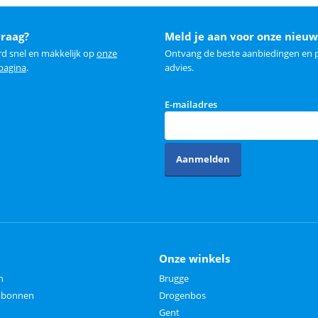
vraag?
Meld je aan voor onze nieuw
rd snel en makkelijk op
onze
Ontvang de beste aanbiedingen en p
 pagina
.
advies.
E-mailadres
Aanmelden
Onze winkels
n
Brugge
aubonnen
Drogenbos
Gent