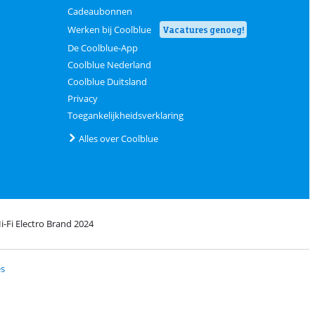
Cadeaubonnen
Werken bij Coolblue
Vacatures genoeg!
De Coolblue-App
Coolblue Nederland
Coolblue Duitsland
Privacy
Toegankelijkheidsverklaring
Alles over Coolblue
i-Fi Electro Brand 2024
Coolblue
et bPost
es