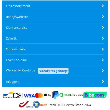
Ons assortiment
Bedrijfswebsite
Klantenservice
Zakelijk
Onze winkels
Over Coolblue
Werken bij Coolblue
Vacatures genoeg!
Inloggen
Betalen met MasterCard en Visa via ClickToPay
Betalen met Ecocheques
Betalen met Bancontact
Betalen met ApplePay
Webshop Trustmar
Betalen met PayPal
Best
Retail Hi-Fi Electro Brand 2024