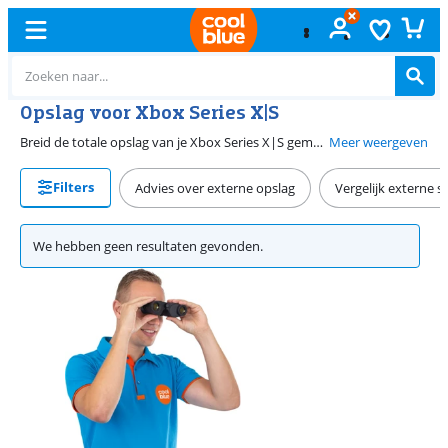
Opslag voor Xbox Series X|S
Breid de totale opslag van je Xbox Series X|S gemakkelijk uit met een HDD of SSD. Je bewaart meer games, downloads, mods en meer, zonder dat de interne opslag van je Xbox Series X|S vol raakt. Neem bijvoorbeeld de Xbox Storage Expansion Card, waarmee je een grote opslagcapaciteit combineert met snelle laadtijden. Of kies voor een externe HDD en neem je favoriete titels overal mee naartoe. Let wel op, je speelt games alleen direct vanaf de interne opslag van je Xbox, of een Expansion Pack. Met een harde schijf moet je deze op de Xbox zetten.
Meer weergeven
Filters
Advies over externe opslag
Vergelijk externe s
We hebben geen resultaten gevonden.