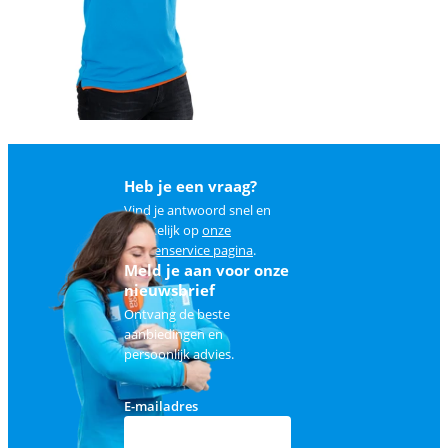
Heb je een vraag?
Vind je antwoord snel en
makkelijk op
onze
klantenservice pagina
.
Meld je aan voor onze
nieuwsbrief
Ontvang de beste
aanbiedingen en
persoonlijk advies.
E-mailadres