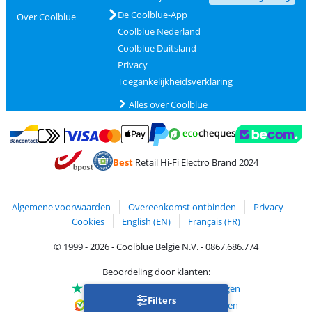
De Coolblue-App
Over Coolblue
Coolblue Nederland
Coolblue Duitsland
Privacy
Toegankelijkheidsverklaring
Alles over Coolblue
Betalen met MasterCard en Visa via ClickToPay
Betalen met Ecocheques
Betalen met Bancontact
Betalen met ApplePay
Webshop Trustmar
Betalen met PayPal
Best
Retail Hi-Fi Electro Brand 2024
Trustprofile van Coolblue
Verzending en bezorging met bPost
Algemene voorwaarden
Overeenkomst ontbinden
Privacy
Cookies
English (EN)
Français (FR)
© 1999 - 2026 - Coolblue België N.V. - 0867.686.774
Beoordeling door klanten:
Trustpilot 4/5
-
75.155 beoordelingen
Filters
Kiyoh 9.1/10
-
68.721 beoordelingen