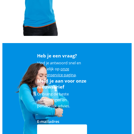
Heb je een vraag?
Vind je antwoord snel en
makkelijk op
onze
klantenservice pagina
.
Meld je aan voor onze
nieuwsbrief
Ontvang de beste
aanbiedingen en
persoonlijk advies.
E-mailadres