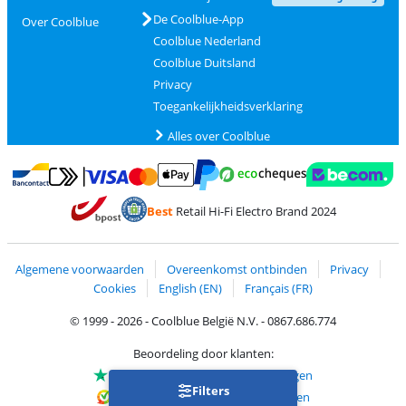
De Coolblue-App
Over Coolblue
Coolblue Nederland
Coolblue Duitsland
Privacy
Toegankelijkheidsverklaring
Alles over Coolblue
Betalen met MasterCard en Visa via ClickToPay
Betalen met Ecocheques
Betalen met Bancontact
Betalen met ApplePay
Webshop Trustmar
Betalen met PayPal
Best
Retail Hi-Fi Electro Brand 2024
Trustprofile van Coolblue
Verzending en bezorging met bPost
Algemene voorwaarden
Overeenkomst ontbinden
Privacy
Cookies
English (EN)
Français (FR)
© 1999 - 2026 - Coolblue België N.V. - 0867.686.774
Beoordeling door klanten:
Trustpilot 4/5
-
75.155 beoordelingen
Filters
Kiyoh 9.1/10
-
68.721 beoordelingen