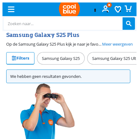
Samsung Galaxy S25 Plus
Op de Samsung Galaxy S25 Plus kijk je naar je favoriete films en series. Op het grote 6,7 inch quad hd scherm zie je namelijk veel details. Bovendien vind je op deze Samsung smartphone een AI assistent: Galaxy AI. Met Galaxy AI maak je eenvoudig een samenvatting van je notities of bewerk je foto's en video's. De S25 Plus is geschikt voor de zwaarste taken, denk bijvoorbeeld aan 3D games zoals Call of Duty. Bij Coolblue kun je de Samsung S25 Plus kopen als los toestel.
Meer weergeven
Filters
Samsung Galaxy S25
Samsung Galaxy S25 Ultr
We hebben geen resultaten gevonden.