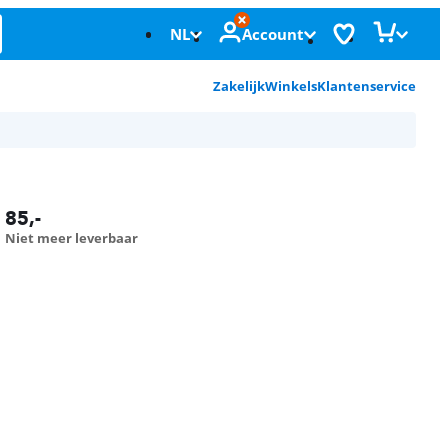
NL
Account
Zakelijk
Winkels
Klantenservice
85
,-
Niet meer leverbaar