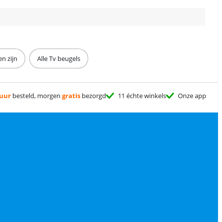
en zijn
Alle Tv beugels
 uur
besteld, morgen
gratis
bezorgd
11 échte winkels
Onze app