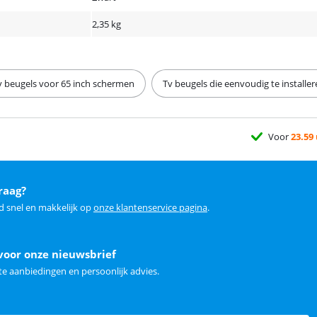
2,35 kg
v beugels voor 65 inch schermen
Tv beugels die eenvoudig te installer
Voor
23.59
raag?
d snel en makkelijk op
onze klantenservice pagina
.
voor onze nieuwsbrief
e aanbiedingen en persoonlijk advies.