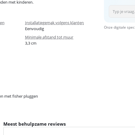
ouden met kinderen.
ten
Installatiegemak volgens klanten
Onze digitale spec
Eenvoudig
Minimale afstand tot muur
3,3 cm
n met fisher pluggen
Meest behulpzame reviews