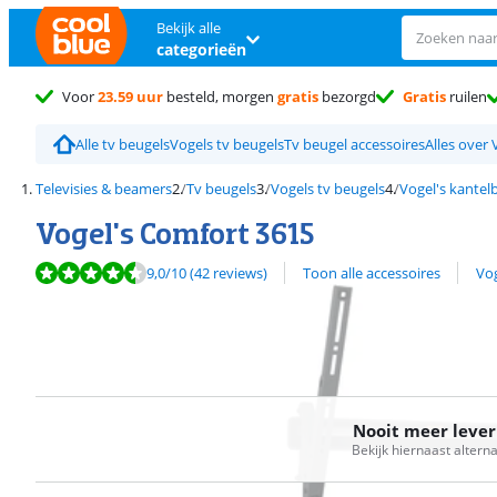
Bekijk alle
categorieën
Voor
23.59 uur
besteld, morgen
gratis
bezorgd
Gratis
ruilen
Alle tv beugels
Vogels tv beugels
Tv beugel accessoires
Alles over 
Televisies & beamers
Tv beugels
Vogels tv beugels
Vogel's kantel
Vogel's Comfort 3615
Beoordeling is 9,0 van de 10, gebaseerd op 42 reviews.
Bekijk alle
9,0
/10
(42 reviews)
Toon alle accessoires
Vog
Nooit meer leve
Bekijk hiernaast altern