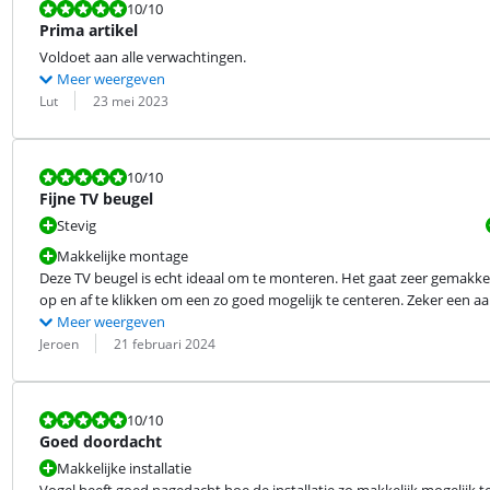
Beoordeling is 10 van de 10.
10
/10
Prima artikel
Voldoet aan alle verwachtingen.
Meer weergeven
Beoordeling door:
Datum:
Lut
23 mei 2023
Beoordeling is 10 van de 10.
10
/10
Fijne TV beugel
Stevig
Makkelijke montage
Deze TV beugel is echt ideaal om te monteren. Het gaat zeer gemakkeli
op en af te klikken om een zo goed mogelijk te centeren. Zeker een a
Meer weergeven
Beoordeling door:
Datum:
Jeroen
21 februari 2024
Beoordeling is 10 van de 10.
10
/10
Goed doordacht
Makkelijke installatie