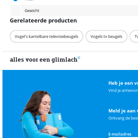
Gewicht
Gerelateerde producten
Vogel's kantelbare televisiebeugels
Vogels tv beugels
T
alles voor een glimlach
Heb je een v
Vind je antwoor
Meld je aan 
Ontvang de best
E-mailadres