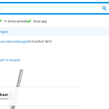
11 échte winkels
Onze app
Vogels
bare televisiebeugels
Comfort 3615
els tv beugels
rbaar
atieven