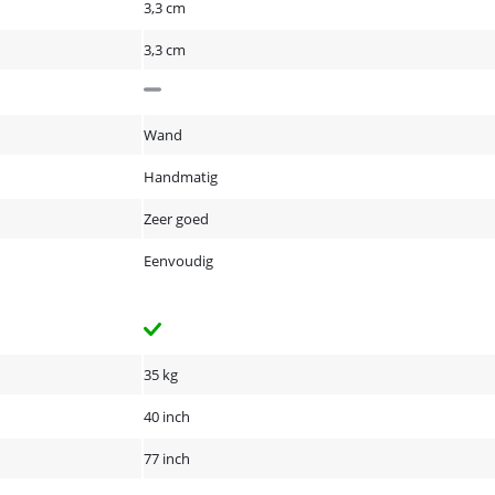
3,3 cm
3,3 cm
Wand
Handmatig
Zeer goed
Eenvoudig
35 kg
40 inch
77 inch