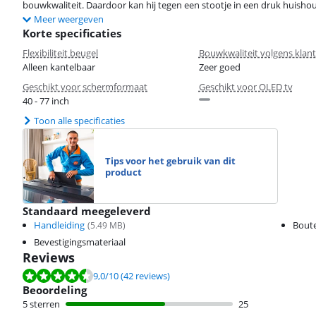
bouwkwaliteit. Daardoor kan hij tegen een stootje in een druk huish
Meer weergeven
Korte specificaties
Flexibiliteit beugel
Bouwkwaliteit volgens klan
Alleen kantelbaar
Zeer goed
Geschikt voor schermformaat
Geschikt voor OLED tv
40 - 77 inch
Toon alle specificaties
Tips voor het gebruik van dit
product
Standaard meegeleverd
Handleiding
Boute
(
5.49
MB)
Bevestigingsmateriaal
Reviews
Beoordeling is 9,0 van de 10, gebaseerd op 42 reviews.
9,0
/10
(42 reviews)
Beoordeling
5 sterren
25