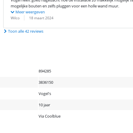
Vogel heeft goed nagedacht hoe de installatie zo makkelijk mogelijk 
mogelijke bouten en zelfs pluggen voor een holle wand muur.
Meer weergeven
Beoordeling door:
Datum:
Wilco
18 maart 2024
Toon alle 42 reviews
894285
3836150
Vogel's
10 jaar
Via Coolblue