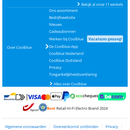
Bekijk al onze 11 winkels
Ons assortiment
Bedrijfswebsite
Nieuws
Cadeaubonnen
Werken bij Coolblue
Vacatures genoeg!
De Coolblue-App
Over Coolblue
Coolblue Nederland
Coolblue Duitsland
Privacy
Toegankelijkheidsverklaring
Alles over Coolblue
Betalen met MasterCard en Visa via ClickToPay
Betalen met Ecocheques
Betalen met Bancontact
Betalen met ApplePay
Webshop Trustmar
Betalen met PayPal
Best
Retail Hi-Fi Electro Brand 2024
Trustprofile van Coolblue
Verzending en bezorging met bPost
Algemene voorwaarden
Overeenkomst ontbinden
Privacy