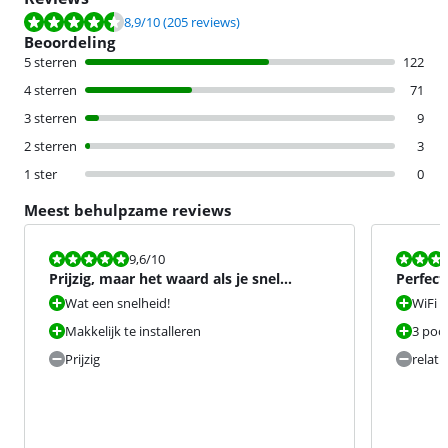
Beoordeling is 8,9 van de 10, gebaseerd op 205 reviews.
8,9
/10
(205 reviews)
Beoordeling
5 sterren
122
4 sterren
71
3 sterren
9
2 sterren
3
1 ster
0
Meest behulpzame reviews
Beoordeling is 9,6 van de 10.
Beoordeling i
9,6
/10
Prijzig, maar het waard als je snel
Perfect
glasvezel hebt
Wat een snelheid!
WiFi b
Makkelijk te installeren
3 poo
Prijzig
relati