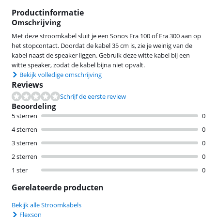
Productinformatie
Omschrijving
Met deze stroomkabel sluit je een Sonos Era 100 of Era 300 aan op
het stopcontact. Doordat de kabel 35 cm is, zie je weinig van de
kabel naast de speaker liggen. Gebruik deze witte kabel bij een
witte speaker, zodat de kabel bijna niet opvalt.
Bekijk volledige omschrijving
Reviews
Schrijf de eerste review
Beoordeling
5 sterren
0
4 sterren
0
3 sterren
0
2 sterren
0
1 ster
0
Gerelateerde producten
Bekijk alle Stroomkabels
Flexson