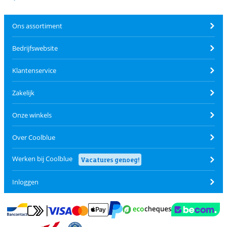
Ons assortiment
Bedrijfswebsite
Klantenservice
Zakelijk
Onze winkels
Over Coolblue
Werken bij Coolblue
Vacatures genoeg!
Inloggen
Betalen met MasterCard en Visa via ClickToPay
Betalen met Ecocheques
Betalen met Bancontact
Betalen met ApplePay
Webshop Trustmar
Betalen met PayPal