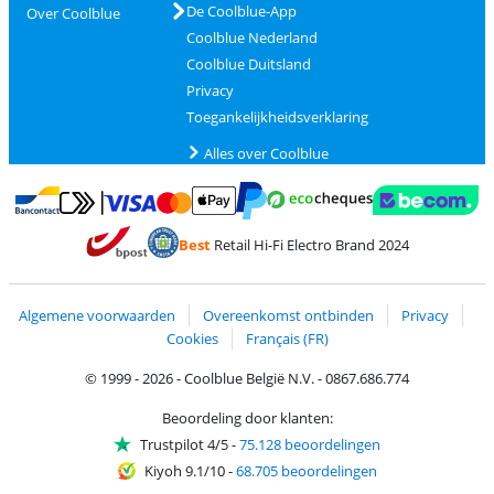
De Coolblue-App
Over Coolblue
Coolblue Nederland
Coolblue Duitsland
Privacy
Toegankelijkheidsverklaring
Alles over Coolblue
Betalen met MasterCard en Visa via ClickToPay
Betalen met Ecocheques
Betalen met Bancontact
Betalen met ApplePay
Webshop Trustmar
Betalen met PayPal
Best
Retail Hi-Fi Electro Brand 2024
Trustprofile van Coolblue
Verzending en bezorging met bPost
Algemene voorwaarden
Overeenkomst ontbinden
Privacy
Cookies
Français (FR)
© 1999 - 2026 - Coolblue België N.V. - 0867.686.774
Beoordeling door klanten:
Trustpilot 4/5
-
75.128 beoordelingen
Kiyoh 9.1/10
-
68.705 beoordelingen