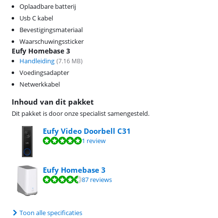
Oplaadbare batterij
Usb C kabel
Bevestigingsmateriaal
Waarschuwingssticker
Eufy Homebase 3
Handleiding
(
7.16
MB)
Voedingsadapter
Netwerkkabel
Inhoud van dit pakket
Dit pakket is door onze specialist samengesteld.
Eufy Video Doorbell C31
Beoordeling is 10 van de 10, gebaseerd op 1 review.
1 review
Eufy Homebase 3
Beoordeling is 9,0 van de 10, gebaseerd op 87 reviews.
87 reviews
Toon alle specificaties