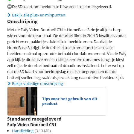
De SD kaart om beelden te bewaren is niet meegeleverd.
Bekijk alle plus- en minpunten
Omschrijving
Met de Eufy Video Doorbell C31 + HomeBase 3 zie je altijd scherp
wie er voor de deur staat. De deurbel filmt in 2K HD kwaliteit, zodat
gezichten en pakketjes duidelijk in beeld komen. Dankzij de
HomeBase 3 krijgt de deurbel extra slimme functies en sla je
beelden centraal op, zonder betaald cloudabonnement. Via de Eufy
app kijk je direct live mee en kijk je eerdere opnames terug. Je kiest
zelf of je de deurbel bedraad of draadloos installeert. Let er wel op
dat de SD kaart voor beeldopslag niet is inbegrepen en dat de
batterij sneller leeg raakt als je vaak lang naar de live beelden kijkt.
Bekijk volledige omschrijving
Tips voor het gebruik van dit
product
Standaard meegeleverd
Eufy Video Doorbell C31
Handleiding
(
3.13
MB)