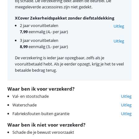
bij schade. De verzekering dekt alleen de deurbel. De
meegeleverde accessoires zijn niet gedekt.
XCover Zekerheidspakket zonder diefstaldekking
2 jaar vooruitbetalen
Uitleg
7,99
eenmalig (4,- per jaar)
3 jaar vooruitbetalen
Uitleg
8,99
eenmalig (3,- per jaar)
De verzekering is ieder jaar opzegbaar, zelfs als je
vooruitbetaald hebt. Als je eerder opzegt, krijg je het te veel
betaalde bedrag terug.
Waar ben ik voor verzekerd?
Val- en stootschade
Uitleg
Waterschade
Uitleg
Fabrieksfouten buiten garantie
Uitleg
Waar ben ik niet voor verzekerd?
Schade die je bewust veroorzaakt