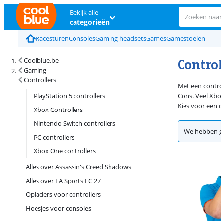
Bekijk alle
categorieën
Racesturen
Consoles
Gaming headsets
Games
Gamestoelen
Control
Coolblue.be
Gaming
Controllers
Met een contro
PlayStation 5 controllers
Cons. Veel Xbo
Kies voor een 
Xbox Controllers
Nintendo Switch controllers
We hebben g
PC controllers
Xbox One controllers
Alles over Assassin's Creed Shadows
Alles over EA Sports FC 27
Opladers voor controllers
Hoesjes voor consoles