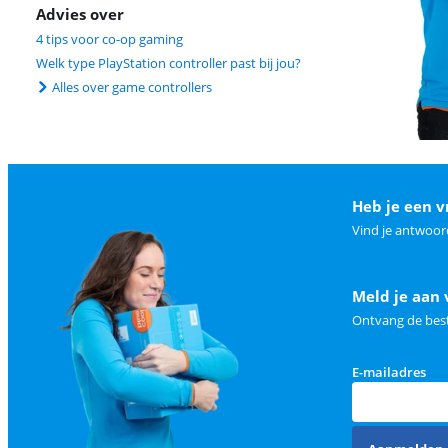
Advies over
4 tips voor co-op gaming
Welk type PlayStation controller past bij jou?
Alles over game controllers
Heb je een v
Vind je antwoor
Meld je aan 
Ontvang de best
E-mailadres