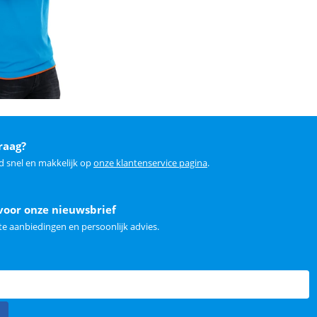
raag?
d snel en makkelijk op
onze klantenservice pagina
.
voor onze nieuwsbrief
e aanbiedingen en persoonlijk advies.