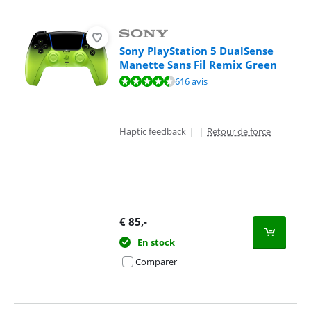
Sony PlayStation 5 DualSense
Manette Sans Fil Remix Green
La note est de 9,4 sur 10, basée sur 616 avis.
616 avis
Haptic feedback
|
|
Retour de force
€
85
,-
En stock
Comparer