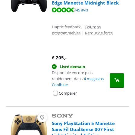
Edge Manette Midnight Black
La note est de 9,1 sur 10, basée sur 45 avis.
45 avis
Haptic feedback
|
Boutons
programmables
|
Retour de force
€
205
,-
Livré demain
Disponible encore plus
rapidement dans
4 magasins
Coolblue
Comparer
Sony PlayStation 5 Manette
Sans Fil DualSense 007 First