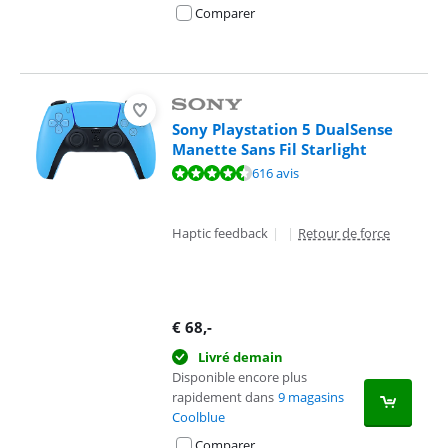
Comparer
Sony Playstation 5 DualSense
Manette Sans Fil Starlight
La note est de 9,4 sur 10, basée sur 616 avis.
616 avis
Haptic feedback
|
|
Retour de force
€
68
,-
Livré demain
Disponible encore plus
rapidement dans
9 magasins
Coolblue
Comparer