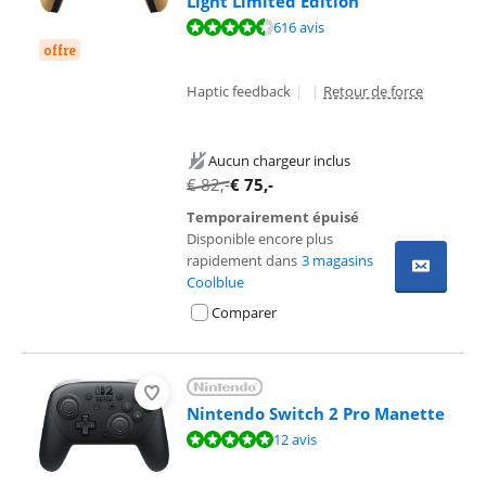
Light Limited Edition
La note est de 9,4 sur 10, basée sur 616 avis.
616 avis
offre
Haptic feedback
|
|
Retour de force
Aucun chargeur inclus
€
82
,-
€
75
,-
Temporairement épuisé
Disponible encore plus
rapidement dans
3 magasins
Coolblue
Comparer
Nintendo Switch 2 Pro Manette
La note est de 9,9 sur 10, basée sur 12 avis.
12 avis