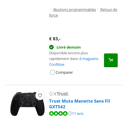
|
Boutons programmables
|
Retour de
force
€
83
,-
Livré demain
Disponible encore plus
rapidement dans
6 magasins
Coolblue
Comparer
Trust Muta Manette Sans Fil
GXT542
La note est de 8,0 sur 10, basée sur 11 avis.
11 avis