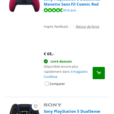
Manette Sans Fil Cosmic Red
La note est de 9,4 sur 10, basée sur 616 avis.
616 avis
Haptic feedback
|
|
Retour de force
€
68
,-
Livré demain
Disponible encore plus
rapidement dans
4 magasins
Coolblue
Comparer
Sony PlayStation 5 DualSense