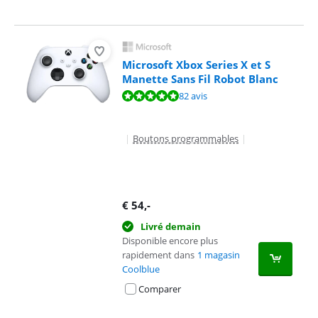
Microsoft Xbox Series X et S
Manette Sans Fil Robot Blanc
La note est de 9,5 sur 10, basée sur 82 avis.
82 avis
|
Boutons programmables
|
€
54
,-
Livré demain
Disponible encore plus
rapidement dans
1 magasin
Coolblue
Comparer