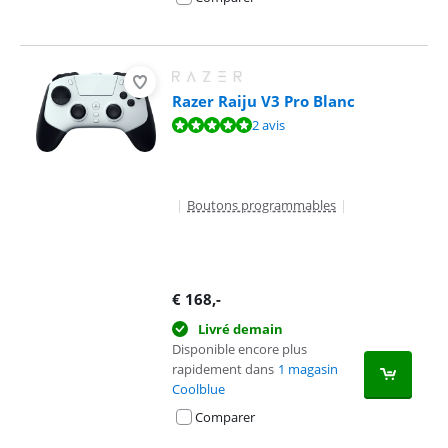
Razer Raiju V3 Pro Blanc
La note est de 10 sur 10, basée sur 2 avis.
2 avis
|
Boutons programmables
|
€
168
,-
Livré demain
Disponible encore plus
rapidement dans
1 magasin
Coolblue
Comparer