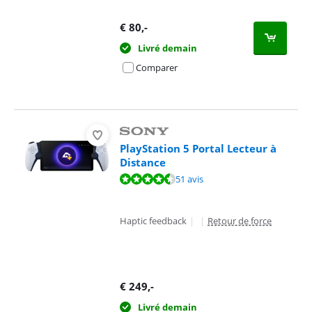
€
80
,-
Livré demain
Comparer
PlayStation 5 Portal Lecteur à
Distance
La note est de 9,2 sur 10, basée sur 51 avis.
51 avis
Haptic feedback
|
|
Retour de force
€
249
,-
Livré demain