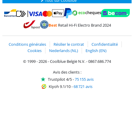
Tout sur Coolblue
Payer avec MasterCard et Visa via ClickToPay
Payer avec des écochèques
Payer avec Bancontact
Payer avec ApplePay
Webshop Trustmark 
Payer avec PayPal
Best
Retail Hi-Fi Electro Brand 2024
Trustprofile de Coolblue
Expédition et livraison avec bPost
Conditions générales
Résilier le contrat
Confidentialité
Cookies
Nederlands (NL)
English (EN)
© 1999 - 2026 - Coolblue België N.V. - 0867.686.774
Avis des clients :
Trustpilot 4/5
-
75 155 avis
Kiyoh 9.1/10
-
68 721 avis