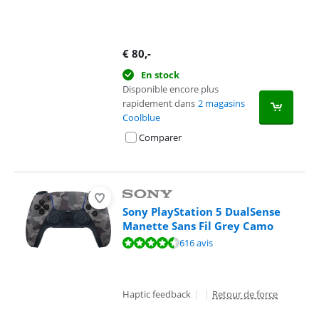
€
80
,-
En stock
Disponible encore plus
rapidement dans
2 magasins
Coolblue
Comparer
Sony PlayStation 5 DualSense
Manette Sans Fil Grey Camo
La note est de 9,4 sur 10, basée sur 616 avis.
616 avis
Haptic feedback
|
|
Retour de force