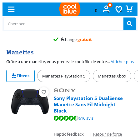
Échange
gratuit
Manettes
Grâce à une manette, vous prenez le contrôle de votre jeu sur console ou PC. Utilisez la manette DualSense sur PS5. Contrôlez vos jeux Nintendo Switch avec les Joy Cons. De nombreuses manettes Xbox Series X et Xbox One fonctionnent également sur PC. Il existe également des manettes de jeu qui conviennent à la fois à l'ordinateur et à la PlayStation. Choisissez une manette avec des boutons supplémentaires si vous jouez en compétition. Faites également attention à la disposition des boutons et optez pour la manette de jeu qui vous convient.
Afficher plus
Filtres
Manettes PlayStation 5
Manettes Xbox
Sony Playstation 5 DualSense
Manette Sans Fil Midnight
Black
La note est de 9,4 sur 10, basée sur 616 avis.
616 avis
Haptic feedback
|
|
Retour de force