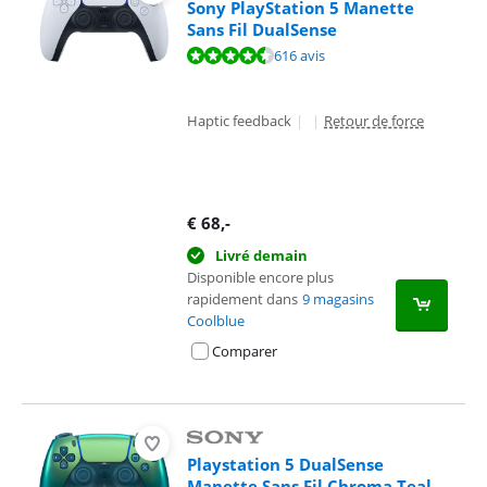
Sony PlayStation 5 Manette
Sans Fil DualSense
La note est de 9,4 sur 10, basée sur 616 avis.
616 avis
Haptic feedback
|
|
Retour de force
€
68
,-
Livré demain
Disponible encore plus
rapidement dans
9 magasins
Coolblue
Comparer
Playstation 5 DualSense
Manette Sans Fil Chroma Teal