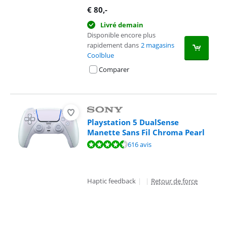
€
80
,-
Livré demain
Disponible encore plus
rapidement dans
2 magasins
Coolblue
Comparer
Playstation 5 DualSense
Manette Sans Fil Chroma Pearl
La note est de 9,4 sur 10, basée sur 616 avis.
616 avis
Haptic feedback
|
|
Retour de force