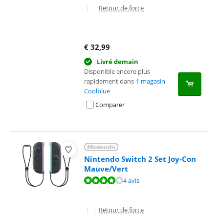
|
|
Retour de force
€
32,99
Livré demain
Disponible encore plus
rapidement dans
1 magasin
Coolblue
Comparer
Nintendo Switch 2 Set Joy-Con
Mauve/Vert
La note est de 8,3 sur 10, basée sur 4 avis.
4 avis
|
|
Retour de force