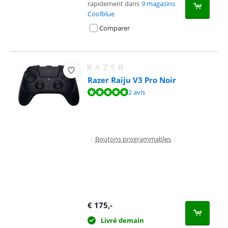
rapidement dans
9 magasins
Coolblue
Comparer
Razer Raiju V3 Pro Noir
La note est de 10 sur 10, basée sur 2 avis.
2 avis
|
Boutons programmables
|
€
175
,-
Livré demain