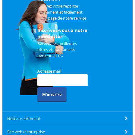
Trouvez votre réponse
rapidement et facilement
sur
la page de notre service
client
.
Inscrivez-vous à notre
newsletter
Recevez les meilleures
offres et nos conseils
personnalisés.
Adresse mail
M'inscrire
Notre assortiment
Site web d'entreprise