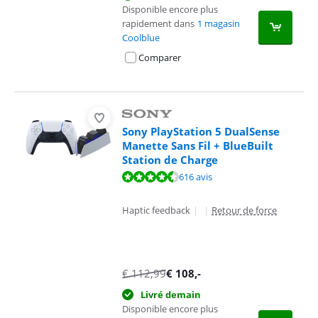
Disponible encore plus
rapidement dans
1 magasin
Coolblue
Comparer
Sony PlayStation 5 DualSense
Manette Sans Fil + BlueBuilt
Station de Charge
La note est de 9,4 sur 10, basée sur 616 avis.
616 avis
Haptic feedback
|
|
Retour de force
€
112,99
€
108
,-
Livré demain
Disponible encore plus