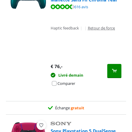
La note est de 9,4 sur 10, basée sur 616 avis.
616 avis
Haptic feedback
|
|
Retour de force
€
76
,-
Livré demain
Comparer
Échange
gratuit
Sony Playstation 5 DualSense