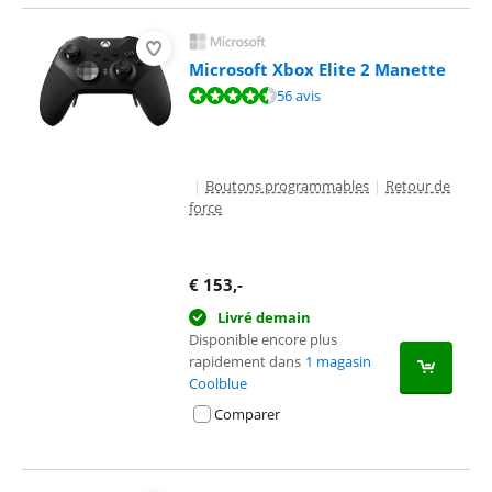
Microsoft Xbox Elite 2 Manette
La note est de 9,3 sur 10, basée sur 56 avis.
56 avis
|
Boutons programmables
|
Retour de
force
€
153
,-
Livré demain
Disponible encore plus
rapidement dans
1 magasin
Coolblue
Comparer