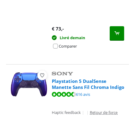
€
73
,-
Livré demain
Comparer
Playstation 5 DualSense
Manette Sans Fil Chroma Indigo
La note est de 9,4 sur 10, basée sur 616 avis.
616 avis
Haptic feedback
|
|
Retour de force