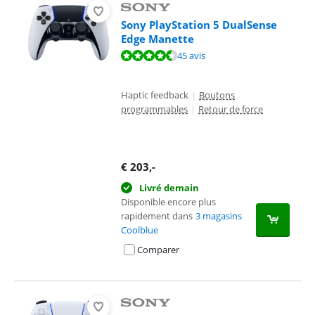
Sony PlayStation 5 DualSense
Edge Manette
La note est de 9,1 sur 10, basée sur 45 avis.
45 avis
Haptic feedback
|
Boutons
programmables
|
Retour de force
€
203
,-
Livré demain
Disponible encore plus
rapidement dans
3 magasins
Coolblue
Comparer