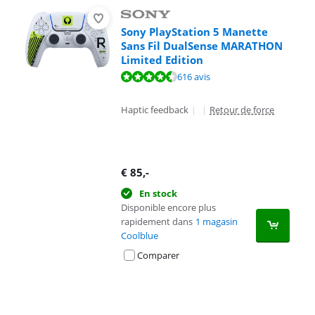
Sony PlayStation 5 Manette
Sans Fil DualSense MARATHON
Limited Edition
La note est de 9,4 sur 10, basée sur 616 avis.
616 avis
Haptic feedback
|
|
Retour de force
€
85
,-
En stock
Disponible encore plus
rapidement dans
1 magasin
Coolblue
Comparer
Advertentie