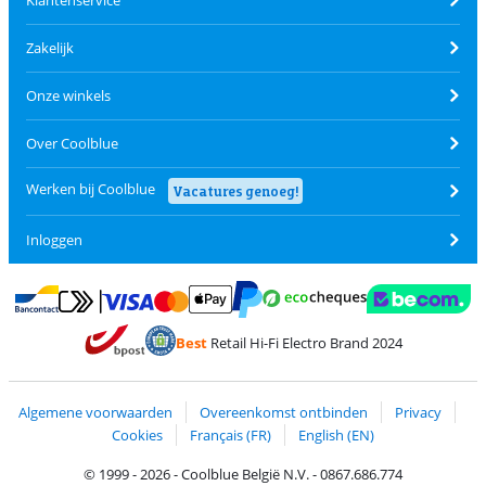
Klantenservice
Zakelijk
Onze winkels
Over Coolblue
Werken bij Coolblue
Vacatures genoeg!
Inloggen
Betalen met MasterCard en Visa via ClickToPay
Betalen met Ecocheques
Betalen met Bancontact
Betalen met ApplePay
Webshop Trustmar
Betalen met PayPal
Best
Retail Hi-Fi Electro Brand 2024
Trustprofile van Coolblue
Verzending en bezorging met bPost
Algemene voorwaarden
Overeenkomst ontbinden
Privacy
Cookies
Français (FR)
English (EN)
© 1999 - 2026 - Coolblue België N.V. - 0867.686.774