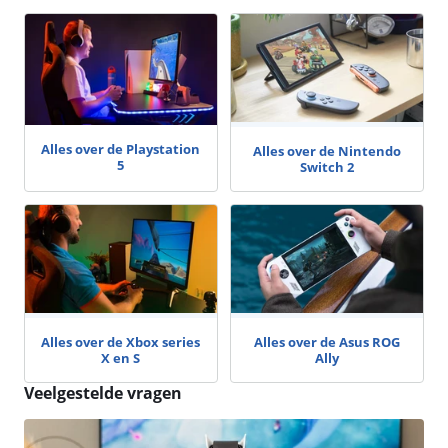
Alles over de Playstation
Alles over de Nintendo
5
Switch 2
Alles over de Xbox series
Alles over de Asus ROG
X en S
Ally
Veelgestelde vragen