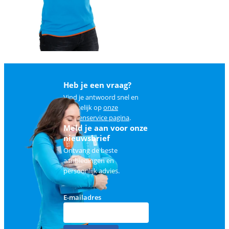
Heb je een vraag?
Vind je antwoord snel en
makkelijk op
onze
klantenservice pagina
.
Meld je aan voor onze
nieuwsbrief
Ontvang de beste
aanbiedingen en
persoonlijk advies.
E-mailadres