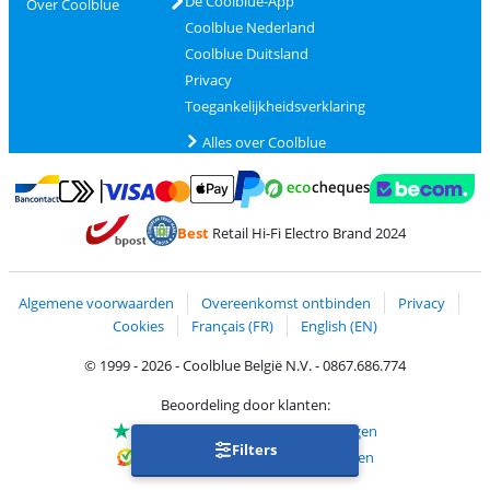
De Coolblue-App
Over Coolblue
Coolblue Nederland
Coolblue Duitsland
Privacy
Toegankelijkheidsverklaring
Alles over Coolblue
Betalen met MasterCard en Visa via ClickToPay
Betalen met Ecocheques
Betalen met Bancontact
Betalen met ApplePay
Webshop Trustmar
Betalen met PayPal
Best
Retail Hi-Fi Electro Brand 2024
Trustprofile van Coolblue
Verzending en bezorging met bPost
Algemene voorwaarden
Overeenkomst ontbinden
Privacy
Cookies
Français (FR)
English (EN)
© 1999 - 2026 - Coolblue België N.V. - 0867.686.774
Beoordeling door klanten:
Trustpilot 4/5
-
75.112 beoordelingen
Filters
Kiyoh 9.1/10
-
68.700 beoordelingen