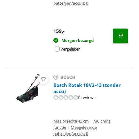
batterijen/accu's: 0
159
,-
Morgen bezorgd
Vergelijken
Bosch Rotak 18V2-43 (zonder
accu)
0 reviews
Maaibreedte 43 cm
|
Mulching
functie
|
Meegeleverde
batterijen/accu's: 0