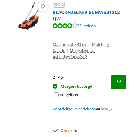
BLACK+DECKER BCMW3318L2-
QW
Beoordeling is 7,5 van de 10, gebaseerd op 33 reviews.
33 reviews
Maaibreedte 33 cm
|
Mulching
functie
|
Meegeleverde
batterijen/accu's: 2
214
,-
Morgen bezorgd
Vergelijken
Voordelige Tweedekans
van
200
,-
Gratis
ruilen