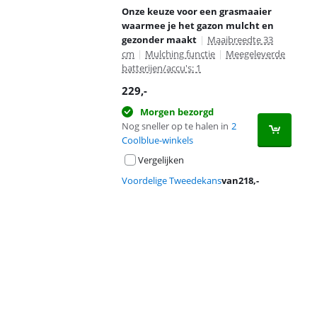
Onze keuze voor een grasmaaier
waarmee je het gazon mulcht en
gezonder maakt
|
Maaibreedte 33
cm
|
Mulching functie
|
Meegeleverde
batterijen/accu's: 1
229
,-
Morgen bezorgd
Nog sneller op te halen in
2
Coolblue-winkels
Vergelijken
Voordelige Tweedekans
van
218
,-
Advertentie