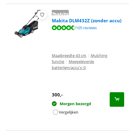
Makita DLM432Z (zonder accu)
Beoordeling is 8,8 van de 10, gebaseerd op 105 reviews.
105 reviews
Maaibreedte 43 cm
|
Mulching
functie
|
Meegeleverde
batterijen/accu's: 0
300
,-
Morgen bezorgd
Vergelijken