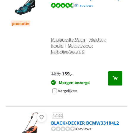
Beoordeling is 8,8 van de 10, gebaseerd op 91 reviews.
91 reviews
promotie
Maaibreedte 33 cm
|
Mulching
functie
|
Meegeleverde
batterijen/accu's: 0
168
,-
159
,-
Morgen bezorgd
Vergelijken
BLACK+DECKER BCMW33184L2
0 reviews