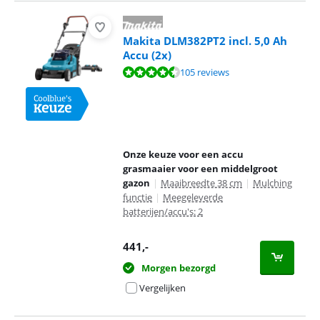
Makita DLM382PT2 incl. 5,0 Ah
Accu (2x)
Beoordeling is 8,8 van de 10, gebaseerd op 105 reviews.
105 reviews
Onze keuze voor een accu
grasmaaier voor een middelgroot
gazon
|
Maaibreedte 38 cm
|
Mulching
functie
|
Meegeleverde
batterijen/accu's: 2
441
,-
Morgen bezorgd
Vergelijken