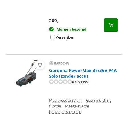
269
,-
Morgen bezorgd
Vergelijken
Gardena PowerMax 37/36V P4A
Solo (zonder accu)
0 reviews
Maaibreedte 37 cm
|
Geen mulching
functie
|
Meegeleverde
batterijen/accu's: 0