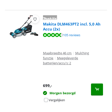
Makita DLM463PT2 incl. 5,0 Ah
Accu (2x)
Beoordeling is 8,8 van de 10, gebaseerd op 105 reviews.
105 reviews
Maaibreedte 46 cm
|
Mulching
functie
|
Meegeleverde
batterijen/accu's: 2
699
,-
Morgen bezorgd
Vergelijken