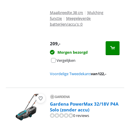
Maaibreedte 38 cm
|
Mulching
functie
|
Meegeleverde
batterijen/accu's: 0
209
,-
Morgen bezorgd
Vergelijken
Voordelige Tweedekans
van
122
,-
Gardena PowerMax 32/18V P4A
Solo (zonder accu)
0 reviews