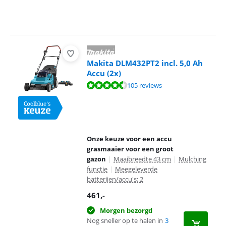
Makita DLM432PT2 incl. 5,0 Ah
Accu (2x)
Beoordeling is 8,8 van de 10, gebaseerd op 105 reviews.
105 reviews
Onze keuze voor een accu
grasmaaier voor een groot
gazon
|
Maaibreedte 43 cm
|
Mulching
functie
|
Meegeleverde
batterijen/accu's: 2
461
,-
Morgen bezorgd
Nog sneller op te halen in
3