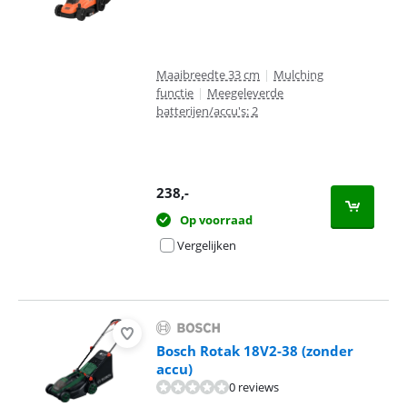
Maaibreedte 33 cm
|
Mulching
functie
|
Meegeleverde
batterijen/accu's: 2
238
,-
Op voorraad
Vergelijken
Bosch Rotak 18V2-38 (zonder
accu)
0 reviews