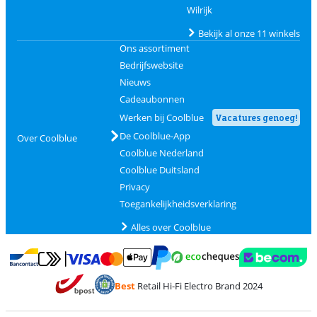
Wilrijk
Bekijk al onze 11 winkels
Ons assortiment
Bedrijfswebsite
Nieuws
Cadeaubonnen
Werken bij Coolblue
Vacatures genoeg!
De Coolblue-App
Over Coolblue
Coolblue Nederland
Coolblue Duitsland
Privacy
Toegankelijkheidsverklaring
Alles over Coolblue
Betalen met MasterCard en Visa via ClickToPay
Betalen met Ecocheques
Betalen met Bancontact
Betalen met ApplePay
Webshop Trustmar
Betalen met PayPal
Best
Retail Hi-Fi Electro Brand 2024
Trustprofile van Coolblue
Verzending en bezorging met bPost