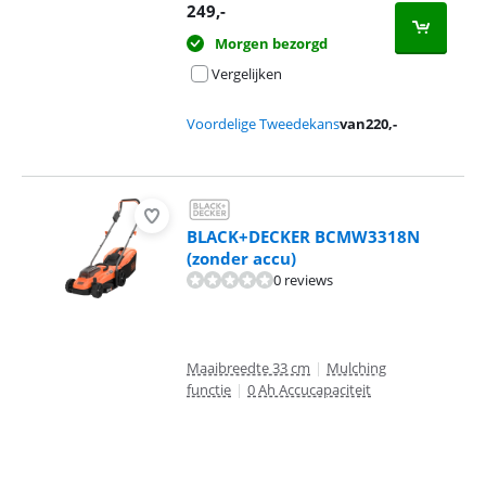
249
,-
Morgen bezorgd
Vergelijken
Voordelige Tweedekans
van
220
,-
BLACK+DECKER BCMW3318N
(zonder accu)
0 reviews
Maaibreedte 33 cm
|
Mulching
functie
|
0 Ah Accucapaciteit