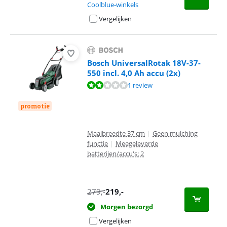
Coolblue-winkels
Vergelijken
Bosch UniversalRotak 18V-37-
550 incl. 4,0 Ah accu (2x)
Beoordeling is 4,4 van de 10, gebaseerd op 1 review.
1 review
promotie
Maaibreedte 37 cm
|
Geen mulching
functie
|
Meegeleverde
batterijen/accu's: 2
279
,-
219
,-
Morgen bezorgd
Vergelijken