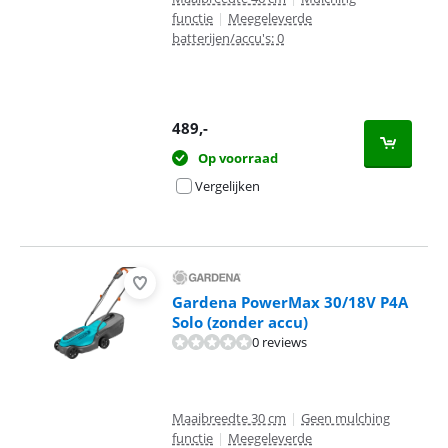
functie
|
Meegeleverde
batterijen/accu's: 0
489
,-
Op voorraad
Vergelijken
Gardena PowerMax 30/18V P4A
Solo (zonder accu)
0 reviews
Maaibreedte 30 cm
|
Geen mulching
functie
|
Meegeleverde