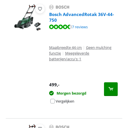
Bosch AdvancedRotak 36V-44-
750
Beoordeling is 8,8 van de 10, gebaseerd op 7 reviews.
7 reviews
Maaibreedte 44 cm
|
Geen mulching
functie
|
Meegeleverde
batterijen/accu's: 1
499
,-
Morgen bezorgd
Vergelijken