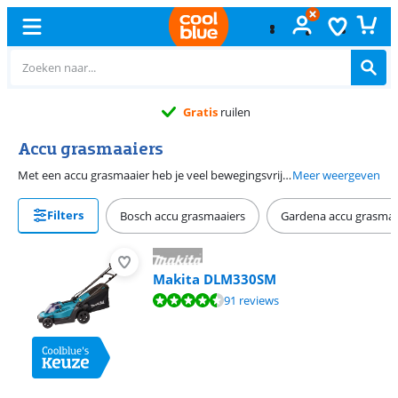
Gratis
ruilen
Accu grasmaaiers
Met een accu grasmaaier heb je veel bewegingsvrijheid. Je hebt namelijk geen last van kabels en bereikt gemakkelijk de verste hoeken van je tuin. Bij sommige accumaaiers krijg je één of 2 grasmachine accu's meegeleverd. Zo ga je direct aan de slag of maai je zonder onderbrekingen je hele tuin. Heb je al een accu die op de grasmaaier past? Dan kies je een grasmaaier op batterij zonder meegeleverde accu's.
Meer weergeven
Filters
Bosch accu grasmaaiers
Gardena accu grasmaa
Makita DLM330SM
Beoordeling is 8,8 van de 10, gebaseerd op 91 reviews.
91 reviews