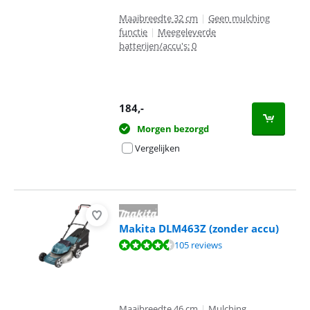
Maaibreedte 32 cm
|
Geen mulching
functie
|
Meegeleverde
batterijen/accu's: 0
184
,-
Morgen bezorgd
Vergelijken
Makita DLM463Z (zonder accu)
Beoordeling is 8,8 van de 10, gebaseerd op 105 reviews.
105 reviews
Maaibreedte 46 cm
|
Mulching