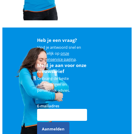
Heb je een vraag?
Vind je antwoord snel en
makkelijk op
onze
klantenservice pagina
.
Meld je aan voor onze
nieuwsbrief
Ontvang de beste
aanbiedingen en
persoonlijk advies.
E-mailadres
Aanmelden