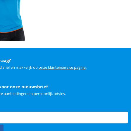
raag?
d snel en makkelijk op
onze klantenservice pagina
.
voor onze nieuwsbrief
e aanbiedingen en persoonlijk advies.