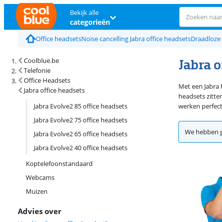
Bekijk alle
categorieën
Office headsets
Noise cancelling Jabra office headsets
Draadloze 
Jabra o
Coolblue.be
Telefonie
Office Headsets
Met een Jabra h
Jabra office headsets
headsets zitten
Jabra Evolve2 85 office headsets
werken perfect
Jabra Evolve2 75 office headsets
We hebben g
Jabra Evolve2 65 office headsets
Jabra Evolve2 40 office headsets
Koptelefoonstandaard
Webcams
Muizen
Advies over