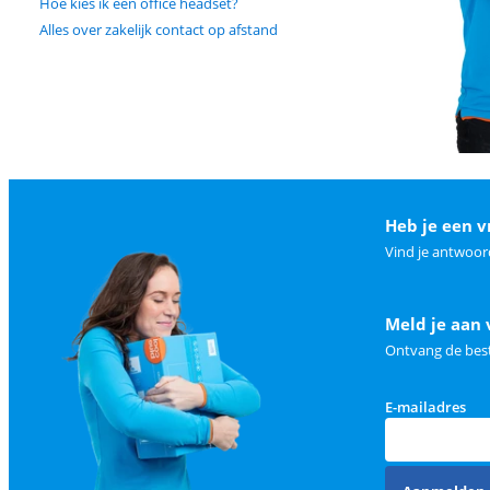
Hoe kies ik een office headset?
Alles over zakelijk contact op afstand
Heb je een v
Vind je antwoor
Meld je aan 
Ontvang de best
E-mailadres