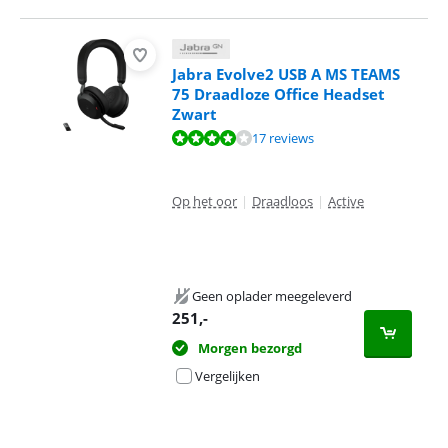
Jabra Evolve2 USB A MS TEAMS
75 Draadloze Office Headset
Zwart
Beoordeling is 7,7 van de 10, gebaseerd op 17 reviews.
17 reviews
Op het oor
|
Draadloos
|
Active
Geen oplader meegeleverd
251
,-
Morgen bezorgd
Vergelijken
Advertentie