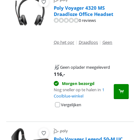
Poly Voyager 4320 MS
Draadloze Office Headset
0 reviews
Op het oor
|
Draadloos
|
Geen
Geen oplader meegeleverd
116
,-
Morgen bezorgd
Nog sneller op te halen in
1
Coolblue-winkel
Vergelijken
Poly Voyager Legend 50-M UC