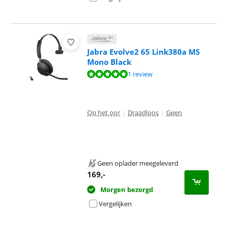
Jabra Evolve2 65 Link380a MS
Mono Black
Beoordeling is 9,6 van de 10, gebaseerd op 1 review.
1 review
Op het oor
|
Draadloos
|
Geen
Geen oplader meegeleverd
169
,-
Morgen bezorgd
Vergelijken