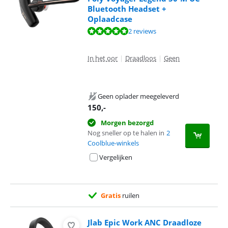
Bluetooth Headset +
Oplaadcase
Beoordeling is 9,6 van de 10, gebaseerd op 2 reviews.
2 reviews
In het oor
|
Draadloos
|
Geen
Geen oplader meegeleverd
150
,-
Morgen bezorgd
Nog sneller op te halen in
2
Coolblue-winkels
Vergelijken
Gratis
ruilen
Jlab Epic Work ANC Draadloze