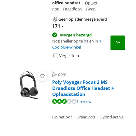
office headset
|
Op het
oor
|
Draadloos
|
Geen
Geen oplader meegeleverd
171
,-
Morgen bezorgd
Nog sneller op te halen in
1
Coolblue-winkel
Vergelijken
Poly Voyager Focus 2 MS
Draadloze Office Headset +
Oplaadstation
Beoordeling is 5,6 van de 10, gebaseerd op 1 review.
1 review
Op het oor
|
Draadloos
|
Hybrid active