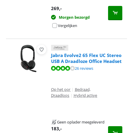
269
,-
Morgen bezorgd
Vergelijken
Jabra Evolve2 65 Flex UC Stereo
USB A Draadloze Office Headset
Beoordeling is 8,4 van de 10, gebaseerd op 26 reviews.
26 reviews
Op het oor
|
Bedraad,
Draadloos
|
Hybrid active
Geen oplader meegeleverd
183
,-