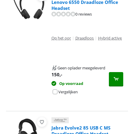
Lenovo 6550 Draadloze Office
Headset
0 reviews
Op het oor
|
Draadloos
|
Hybrid active
Geen oplader meegeleverd
150
,-
Op voorraad
Vergelijken
Jabra Evolve2 85 USB C MS
Draadloze Office Headset