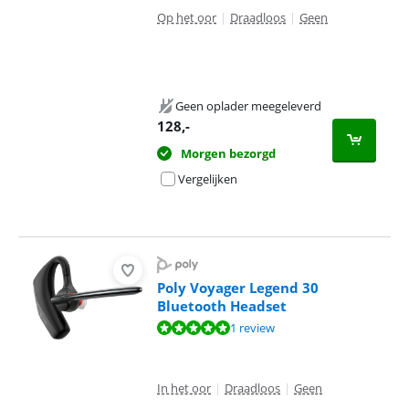
Op het oor
|
Draadloos
|
Geen
Geen oplader meegeleverd
128
,-
Morgen bezorgd
Vergelijken
Poly Voyager Legend 30
Bluetooth Headset
Beoordeling is 10 van de 10, gebaseerd op 1 review.
1 review
In het oor
|
Draadloos
|
Geen