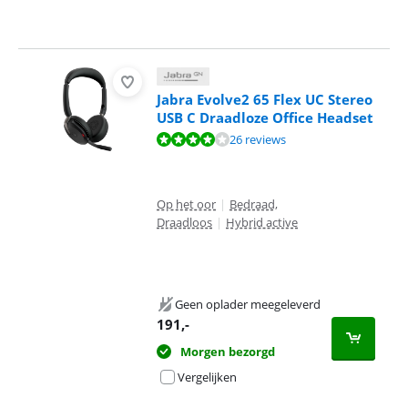
Jabra Evolve2 65 Flex UC Stereo
USB C Draadloze Office Headset
Beoordeling is 8,4 van de 10, gebaseerd op 26 reviews.
26 reviews
Op het oor
|
Bedraad,
Draadloos
|
Hybrid active
Geen oplader meegeleverd
191
,-
Morgen bezorgd
Vergelijken