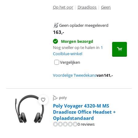
Op het oor
|
Draadloos
|
Geen
Geen oplader meegeleverd
163
,-
Morgen bezorgd
Nog sneller op te halen in
1
Coolblue-winkel
Vergelijken
Voordelige Tweedekans
van
141
,-
Poly Voyager 4320-M MS
Draadloze Office Headset +
Oplaadstandaard
0 reviews