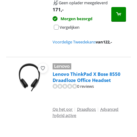
Geen oplader meegeleverd
171
,-
Morgen bezorgd
Vergelijken
Voordelige Tweedekans
van
122
,-
Lenovo ThinkPad X Bose 8550
Draadloze Office Headset
0 reviews
Op het oor
|
Draadloos
|
Advanced
hybrid active