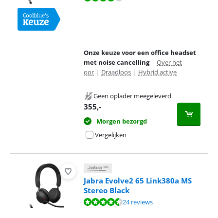
Onze keuze voor een office headset
met noise cancelling
|
Over het
oor
|
Draadloos
|
Hybrid active
Geen oplader meegeleverd
355
,-
Morgen bezorgd
Vergelijken
Jabra Evolve2 65 Link380a MS
Stereo Black
Beoordeling is 8,9 van de 10, gebaseerd op 24 reviews.
24 reviews