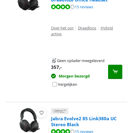
Beoordeling is 8,3 van de 10, gebaseerd op 15 reviews.
15 reviews
Over het oor
|
Draadloos
|
Hybrid
active
Geen oplader meegeleverd
357
,-
Morgen bezorgd
Vergelijken
Jabra Evolve2 85 Link380a UC
Stereo Black
Beoordeling is 8,3 van de 10, gebaseerd op 15 reviews.
15 reviews