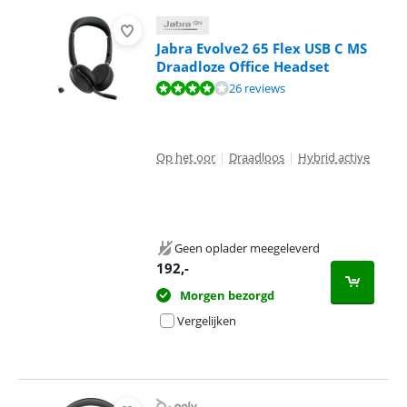
Jabra Evolve2 65 Flex USB C MS
Draadloze Office Headset
Beoordeling is 8,4 van de 10, gebaseerd op 26 reviews.
26 reviews
Op het oor
|
Draadloos
|
Hybrid active
Geen oplader meegeleverd
192
,-
Morgen bezorgd
Vergelijken