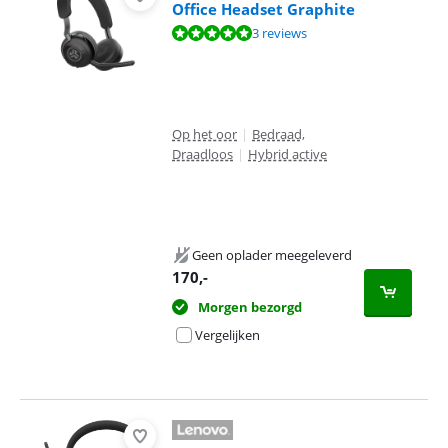
Office Headset Graphite
Beoordeling is 9,7 van de 10, gebaseerd op 3 reviews.
3 reviews
Op het oor
|
Bedraad,
Draadloos
|
Hybrid active
Geen oplader meegeleverd
170
,-
Morgen bezorgd
Vergelijken