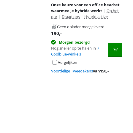
Onze keuze voor een office headset
waarmee je hybride werkt
|
Op het
oor
|
Draadloos
|
Hybrid active
Geen oplader meegeleverd
190
,-
Morgen bezorgd
Nog sneller op te halen in
7
Coolblue-winkels
Vergelijken
Voordelige Tweedekans
van
150
,-
Advertentie