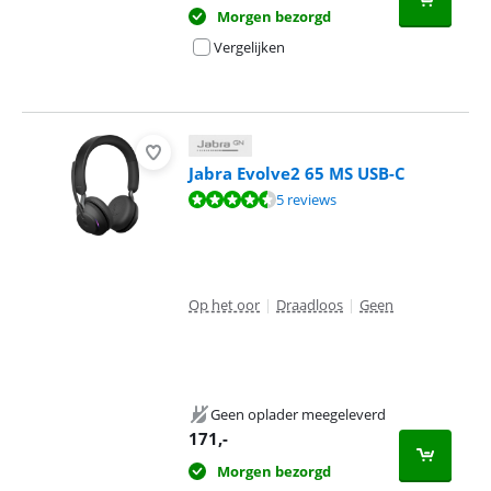
Morgen bezorgd
Vergelijken
Jabra Evolve2 65 MS USB-C
Beoordeling is 9,0 van de 10, gebaseerd op 5 reviews.
5 reviews
Op het oor
|
Draadloos
|
Geen
Geen oplader meegeleverd
171
,-
Morgen bezorgd