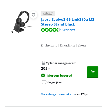
Jabra Evolve2 65 Link380a MS
Stereo Stand Black
Beoordeling is 8,6 van de 10, gebaseerd op 15 reviews.
15 reviews
Op het oor
|
Draadloos
|
Geen
Oplader meegeleverd
205
,-
Morgen bezorgd
Vergelijken
Voordelige Tweedekans
van
174
,-