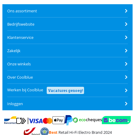
Ons assortiment
Bedrijfswebsite
Klantenservice
Zakelijk
Onze winkels
Over Coolblue
Werken bij Coolblue
Vacatures genoeg!
Inloggen
Betalen met MasterCard en Visa via ClickToPay
Betalen met Ecocheques
Betalen met Bancontact
Betalen met ApplePay
Webshop Trustmar
Betalen met PayPal
Best
Retail Hi-Fi Electro Brand 2024