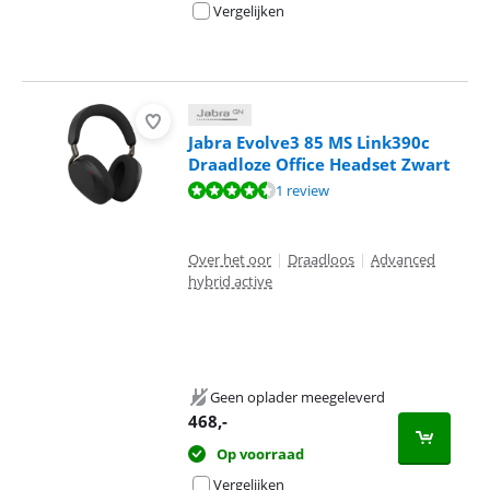
Vergelijken
Jabra Evolve3 85 MS Link390c
Draadloze Office Headset Zwart
Beoordeling is 9,2 van de 10, gebaseerd op 1 review.
1 review
Over het oor
|
Draadloos
|
Advanced
hybrid active
Geen oplader meegeleverd
468
,-
Op voorraad
Vergelijken