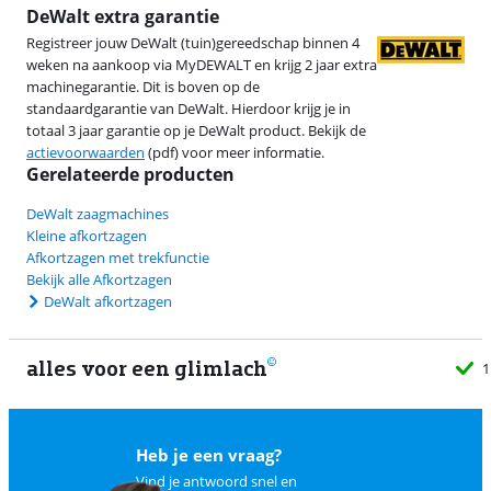
DeWalt extra garantie
Registreer jouw DeWalt (tuin)gereedschap binnen 4
weken na aankoop via MyDEWALT en krijg 2 jaar extra
machinegarantie. Dit is boven op de
standaardgarantie van DeWalt. Hierdoor krijg je in
totaal 3 jaar garantie op je DeWalt product. Bekijk de
actievoorwaarden
(pdf) voor meer informatie.
Gerelateerde producten
DeWalt zaagmachines
Kleine afkortzagen
Afkortzagen met trekfunctie
Bekijk alle Afkortzagen
DeWalt afkortzagen
alles voor een glimlach
1
Heb je een vraag?
Vind je antwoord snel en