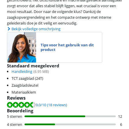
zorgt ervoor dat alles stabiel blijft liggen, wat cruciaal is voor een
mooi resultaat. Door naar de volgende klus? Dankzij de
zaagkopvergrendeling en het compacte ontwerp met interne
geleiderails doe je dit veilig en eenvoudig.
Bekijk volledige omschrijving
Tips voor het gebruik van dit
product
Standaard meegeleverd
Handleiding
(
6.95
MB)
TCT zaagblad (24T)
Zaagbladsleutel
Materiaalklem
Reviews
Beoordeling is 9,0 van de 10, gebaseerd op 18 reviews.
9,0
/10
(18 reviews)
Beoordeling
5 sterren
12
4 sterren
6