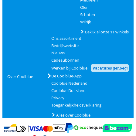
Olen
Schoten
Wilrijk
Bekijk al onze 11 winkels
Ons assortiment
Bedrijfswebsite
Nieuws
Cadeaubonnen
Werken bij Coolblue
Vacatures genoeg!
De Coolblue-App
Over Coolblue
Coolblue Nederland
Coolblue Duitsland
Privacy
Toegankelijkheidsverklaring
Alles over Coolblue
Betalen met MasterCard en Visa via ClickToPay
Betalen met Ecocheques
Betalen met Bancontact