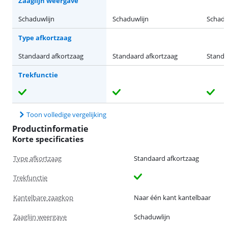
Zaaglijn weergave
Schaduwlijn
Schaduwlijn
Schadu
Type afkortzaag
Standaard afkortzaag
Standaard afkortzaag
Standa
Trekfunctie
Toon volledige vergelijking
Productinformatie
Korte specificaties
Type afkortzaag
Standaard afkortzaag
Trekfunctie
Kantelbare zaagkop
Naar één kant kantelbaar
Zaaglijn weergave
Schaduwlijn