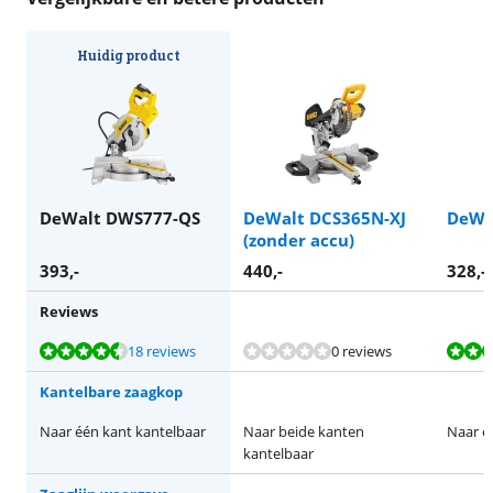
Huidig product
DeWalt DWS777-QS
DeWalt DCS365N-XJ
DeWa
(zonder accu)
393
,-
440
,-
328
,-
Reviews
Beoordeling is 9,0 van de 10, gebaseerd op 18 reviews.
Beoordeling is 9,2 van de 10, gebaseerd op 133 reviews.
Beoordeling is 8,3 van de 10, gebaseerd op 2 reviews.
18 reviews
0 reviews
Kantelbare zaagkop
Naar één kant kantelbaar
Naar beide kanten
Naar é
kantelbaar