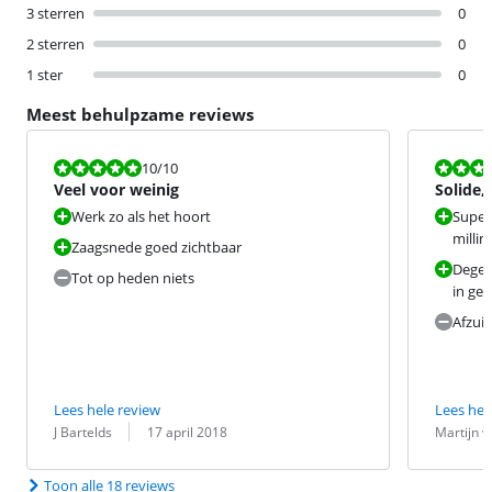
3 sterren
0
2 sterren
0
1 ster
0
Meest behulpzame reviews
Beoordeling is 10 van de 10.
Beoordeling i
10
/10
Veel voor weinig
Solide,
hanteer
Werk zo als het hoort
Super
milli
Zaagsnede goed zichtbaar
Degeli
Tot op heden niets
in ge
Afzuig
Lees hele review
Lees hel
Beoordeling door:
Datum:
Beoordeling 
Datum:
J Bartelds
17 april 2018
Martijn v
Toon alle 18 reviews