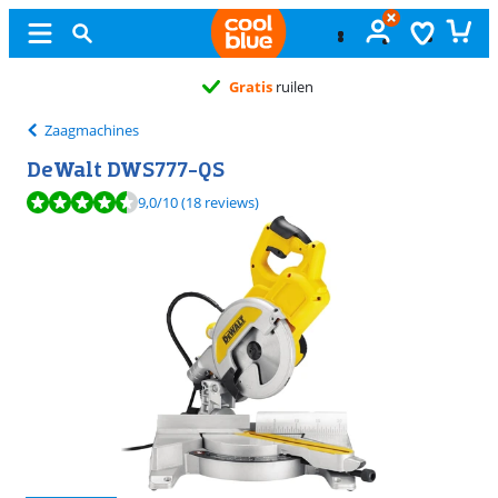
Gratis
ruilen
Zaagmachines
DeWalt DWS777-QS
Beoordeling is 9,0 van de 10, gebaseerd op 18 reviews.
9,0
/10
(18 reviews)