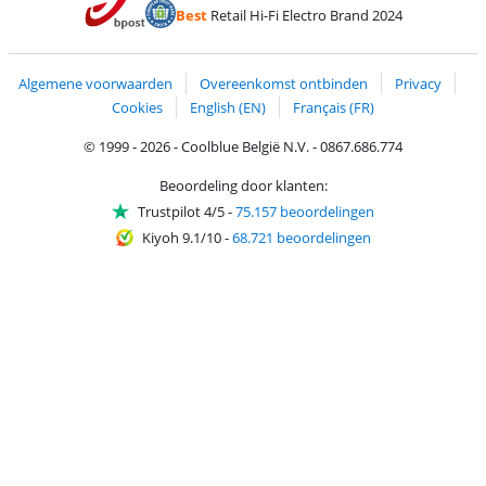
Betalen met ApplePay
Webshop Trustmar
Betalen met PayPal
Best
Retail Hi-Fi Electro Brand 2024
Trustprofile van Coolblue
Verzending en bezorging met bPost
Algemene voorwaarden
Overeenkomst ontbinden
Privacy
Cookies
English (EN)
Français (FR)
© 1999 - 2026 - Coolblue België N.V. - 0867.686.774
Beoordeling door klanten:
Trustpilot 4/5
-
75.157 beoordelingen
Kiyoh 9.1/10
-
68.721 beoordelingen