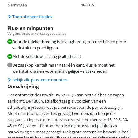
Vermogen
1800 W
Toon alle specificaties
Plus- en minpunten
Volgens onze afkortzaagspecialist
Door de tafelverbreding is je zaagbereik groter en blijven grote
werkstukken goed liggen.
Met de schaduwlijn zaag je altijd recht.
De zaagkop kantelt maar naar één kant, dus je moet het
werkstuk draaien voor alle mogelijke versteksneden.
Bekijk alle plus- en minpunten
Omschrijving
Het ontbreekt de DeWalt DWS777-QS aan niets als het op zagen
aankomt. De 1800 watt afkortzaag is voorzien van een
schaduwlijnsysteem, wat jou verzekert van de perfecte zaaglijn.
Moet er in (dubbel) verstek gezaagd worden, dan heb je de
zaagkop zo ingesteld met de vaste verstekhoeken van 15, 22.5, 30,
45 en 90 graden. Hierdoor heb je die grote stapel planken zo
nauwkeurig op maat gezaagd. Ook grote materialen bewerk je heel
gecontroleerd: het uitschuifbare en machinaal gevlakte aanslagdeel