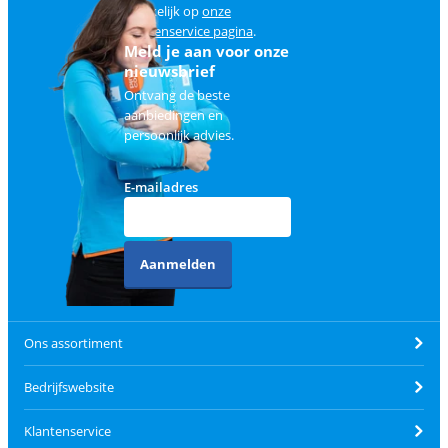
makkelijk op
onze
klantenservice pagina
.
Meld je aan voor onze
nieuwsbrief
Ontvang de beste
aanbiedingen en
persoonlijk advies.
E-mailadres
Aanmelden
Ons assortiment
Bedrijfswebsite
Klantenservice