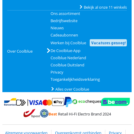
Bekijk al onze 11 winkels
Ons assortiment
Bedrijfswebsite
Nieuws
Cadeaubonnen
Werken bij Coolblue
Vacatures genoeg!
De Coolblue-App
Over Coolblue
Coolblue Nederland
Coolblue Duitsland
Privacy
Toegankelijkheidsverklaring
Alles over Coolblue
Betalen met MasterCard en Visa via ClickToPay
Betalen met Ecocheques
Betalen met Bancontact
Betalen met ApplePay
Webshop Trustmar
Betalen met PayPal
Best
Retail Hi-Fi Electro Brand 2024
Trustprofile van Coolblue
Verzending en bezorging met bPost
Algemene voorwaarden
Overeenkomst ontbinden
Privacy