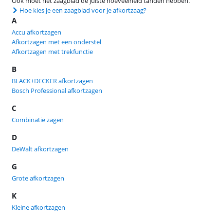
Ook moet het zaagblad de juiste hoeveelheid tanden hebben.
Hoe kies je een zaagblad voor je afkortzaag?
A
Accu afkortzagen
Afkortzagen met een onderstel
Afkortzagen met trekfunctie
B
BLACK+DECKER afkortzagen
Bosch Professional afkortzagen
C
Combinatie zagen
D
DeWalt afkortzagen
G
Grote afkortzagen
K
Kleine afkortzagen