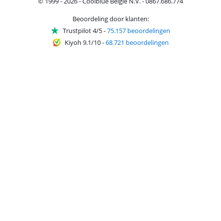
© 1999 - 2026 - Coolblue België N.V. - 0867.686.774
Beoordeling door klanten:
Trustpilot 4/5
-
75.157 beoordelingen
Kiyoh 9.1/10
-
68.721 beoordelingen