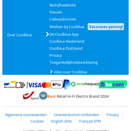
Bedrijfswebsite
Nieuws
Cadeaubonnen
Werken bij Coolblue
Vacatures genoeg!
De Coolblue-App
Over Coolblue
Coolblue Nederland
Coolblue Duitsland
Privacy
Toegankelijkheidsverklaring
Alles over Coolblue
Betalen met MasterCard en Visa via ClickToPay
Betalen met Ecocheques
Betalen met Bancontact
Betalen met ApplePay
Webshop Trustmar
Betalen met PayPal
Best
Retail Hi-Fi Electro Brand 2024
Trustprofile van Coolblue
Verzending en bezorging met bPost
Algemene voorwaarden
Overeenkomst ontbinden
Privacy
Cookies
English (EN)
Français (FR)