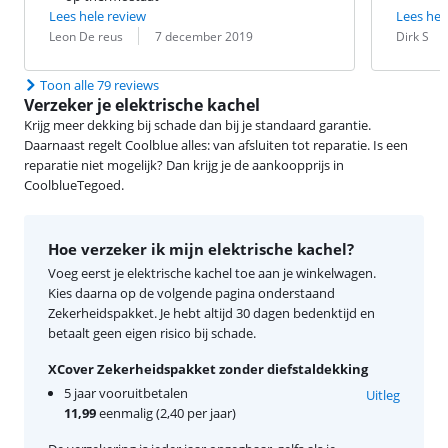
Lees hele review
Lees hel
Beoordeling door:
Datum:
Beoordeling 
Datum:
Leon De reus
7 december 2019
Dirk S
Toon alle 79 reviews
Verzeker je elektrische kachel
Krijg meer dekking bij schade dan bij je standaard garantie.
Daarnaast regelt Coolblue alles: van afsluiten tot reparatie. Is een
reparatie niet mogelijk? Dan krijg je de aankoopprijs in
CoolblueTegoed.
Hoe verzeker ik mijn elektrische kachel?
Voeg eerst je elektrische kachel toe aan je winkelwagen.
Kies daarna op de volgende pagina onderstaand
Zekerheidspakket. Je hebt altijd 30 dagen bedenktijd en
betaalt geen eigen risico bij schade.
XCover Zekerheidspakket zonder diefstaldekking
5 jaar vooruitbetalen
Uitleg
11,99
eenmalig (2,40 per jaar)