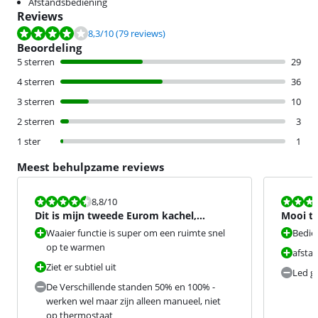
Afstandsbediening
Reviews
Beoordeling is 8,3 van de 10, gebaseerd op 79 reviews.
8,3
/10
(79 reviews)
Beoordeling
5 sterren
29
4 sterren
36
3 sterren
10
2 sterren
3
1 ster
1
Meest behulpzame reviews
Beoordeling is 8,8 van de 10.
Beoordeling i
8,8
/10
Dit is mijn tweede Eurom kachel,
Mooi to
makkelijk te koppelen
ik meer
Waaier functie is super om een ruimte snel
Bedie
op te warmen
afsta
Ziet er subtiel uit
Led ge
De Verschillende standen 50% en 100% -
werken wel maar zijn alleen manueel, niet
op thermostaat