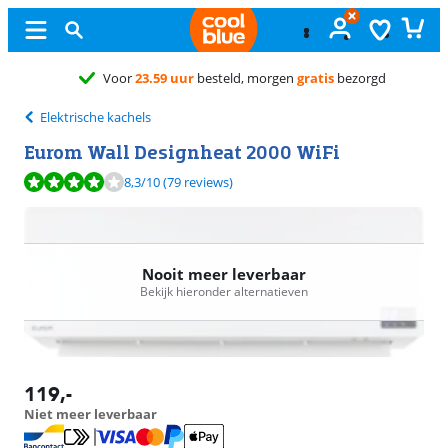
.59 uur
besteld, morgen
gratis
bezorgd
Elektrische kachels
Eurom Wall Designheat 2000 WiFi
Beoordeling is 8,3 van de 10, gebaseerd op 79 reviews.
8,3
/10
(79 reviews)
Nooit meer leverbaar
Bekijk hieronder alternatieven
119
,-
Niet meer leverbaar