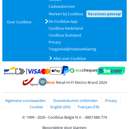
Cadeaubonnen
Werken bij Coolblue
Vacatures genoeg!
De Coolblue-App
Over Coolblue
Coolblue Nederland
Coolblue Duitsland
Privacy
Toegankelijkheidsverklaring
Alles over Coolblue
Betalen met MasterCard en Visa via ClickToPay
Betalen met Ecocheques
Betalen met Bancontact
Betalen met ApplePay
Webshop Trustmar
Betalen met PayPal
Best
Retail Hi-Fi Electro Brand 2024
Trustprofile van Coolblue
Verzending en bezorging met bPost
Algemene voorwaarden
Overeenkomst ontbinden
Privacy
Cookies
English (EN)
Français (FR)
© 1999 - 2026 - Coolblue België N.V. - 0867.686.774
Beoordeling door klanten: