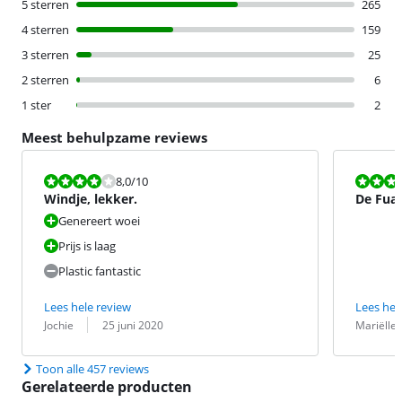
5 sterren
265
4 sterren
159
3 sterren
25
2 sterren
6
1 ster
2
Meest behulpzame reviews
Beoordeling is 8,0 van de 10.
Beoordeling i
8,0
/10
Windje, lekker.
De Fuav
Genereert woei
Prijs is laag
Plastic fantastic
Lees hele review
Lees hel
Beoordeling door:
Datum:
Beoordeling 
Datum:
Jochie
25 juni 2020
Mariëlle
Toon alle 457 reviews
Gerelateerde producten