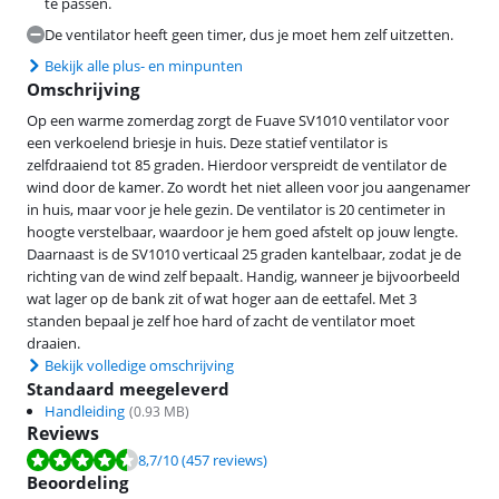
te passen.
De ventilator heeft geen timer, dus je moet hem zelf uitzetten.
Bekijk alle plus- en minpunten
Omschrijving
Op een warme zomerdag zorgt de Fuave SV1010 ventilator voor
een verkoelend briesje in huis. Deze statief ventilator is
zelfdraaiend tot 85 graden. Hierdoor verspreidt de ventilator de
wind door de kamer. Zo wordt het niet alleen voor jou aangenamer
in huis, maar voor je hele gezin. De ventilator is 20 centimeter in
hoogte verstelbaar, waardoor je hem goed afstelt op jouw lengte.
Daarnaast is de SV1010 verticaal 25 graden kantelbaar, zodat je de
richting van de wind zelf bepaalt. Handig, wanneer je bijvoorbeeld
wat lager op de bank zit of wat hoger aan de eettafel. Met 3
standen bepaal je zelf hoe hard of zacht de ventilator moet
draaien.
Bekijk volledige omschrijving
Standaard meegeleverd
Handleiding
(
0.93
MB)
Reviews
Beoordeling is 8,7 van de 10, gebaseerd op 457 reviews.
8,7
/10
(457 reviews)
Beoordeling