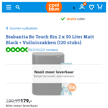
Gratis
ruilen
Soorten vuilbakken
Brabantia Bo Touch Bin 2 x 30 Liter Matt
Black + Vuilniszakken (120 stuks)
Beoordeling is 9,3 van de 10, gebaseerd op 221 reviews.
9,3
/10
(221 reviews)
Nooit meer leverbaar
Bekijk hieronder alternatieven
190,99
179
,-
Niet meer leverbaar