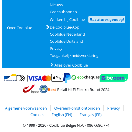
Nieuws
Cadeaubonnen
Werken bij Coolblue
Vacatures genoeg!
De Coolblue-App
Over Coolblue
Coolblue Nederland
Coolblue Duitsland
Privacy
Toegankelijkheidsverklaring
Alles over Coolblue
Betalen met MasterCard en Visa via ClickToPay
Betalen met Ecocheques
Betalen met Bancontact
Betalen met ApplePay
Webshop Trustmar
Betalen met PayPal
Best
Retail Hi-Fi Electro Brand 2024
Trustprofile van Coolblue
Verzending en bezorging met bPost
Algemene voorwaarden
Overeenkomst ontbinden
Privacy
Cookies
English (EN)
Français (FR)
© 1999 - 2026 - Coolblue België N.V. - 0867.686.774