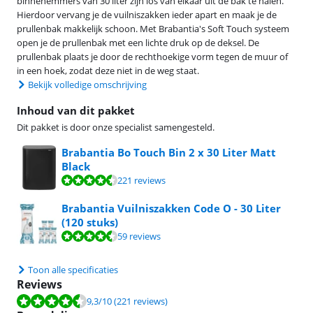
binnenemmers van 30 liter zijn los van elkaar uit de bak te halen.
Hierdoor vervang je de vuilniszakken ieder apart en maak je de
prullenbak makkelijk schoon. Met Brabantia's Soft Touch systeem
open je de prullenbak met een lichte druk op de deksel. De
prullenbak plaats je door de rechthoekige vorm tegen de muur of
in een hoek, zodat deze niet in de weg staat.
Bekijk volledige omschrijving
Inhoud van dit pakket
Dit pakket is door onze specialist samengesteld.
Brabantia Bo Touch Bin 2 x 30 Liter Matt
Black
Beoordeling is 9,3 van de 10, gebaseerd op 221 reviews.
221 reviews
Brabantia Vuilniszakken Code O - 30 Liter
(120 stuks)
Beoordeling is 9,2 van de 10, gebaseerd op 59 reviews.
59 reviews
Toon alle specificaties
Reviews
Beoordeling is 9,3 van de 10, gebaseerd op 221 reviews.
9,3
/10
(221 reviews)