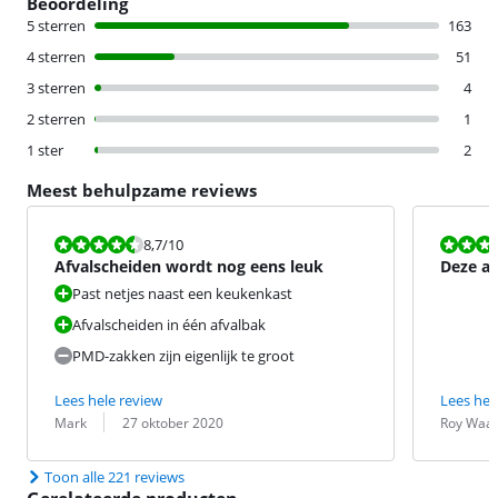
Beoordeling
5 sterren
163
4 sterren
51
3 sterren
4
2 sterren
1
1 ster
2
Meest behulpzame reviews
Beoordeling is 8,7 van de 10.
Beoordeling i
8,7
/10
Afvalscheiden wordt nog eens leuk
Deze af
zien als
Past netjes naast een keukenkast
Afvalscheiden in één afvalbak
PMD-zakken zijn eigenlijk te groot
Lees hele review
Lees hel
Beoordeling door:
Datum:
Beoordeling 
Datum:
Mark
27 oktober 2020
Roy Waa
Toon alle 221 reviews