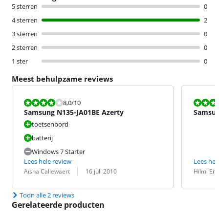
5 sterren
0
4 sterren
2
3 sterren
0
2 sterren
0
1 ster
0
Meest behulpzame reviews
Beoordeling is 8,0 van de 10.
Beoordeling i
8,0
/10
Samsung N135-JA01BE Azerty
Samsun
toetsenbord
batterij
Windows 7 Starter
Lees hele review
Lees hel
Beoordeling door:
Datum:
Beoordeling 
Datum:
Aïsha Callewaert
16 juli 2010
Hilmi Em
Toon alle 2 reviews
Gerelateerde producten