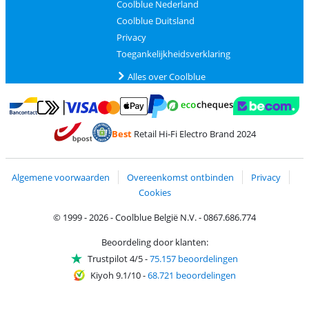
Coolblue Nederland
Coolblue Duitsland
Privacy
Toegankelijkheidsverklaring
Alles over Coolblue
Betalen met MasterCard en Visa via ClickToPay
Betalen met Ecocheques
Betalen met Bancontact
Betalen met ApplePay
Webshop Trustmar
Betalen met PayPal
Best
Retail Hi-Fi Electro Brand 2024
Trustprofile van Coolblue
Verzending en bezorging met bPost
Algemene voorwaarden
Overeenkomst ontbinden
Privacy
Cookies
© 1999 - 2026 - Coolblue België N.V. - 0867.686.774
Beoordeling door klanten:
Trustpilot 4/5
-
75.157 beoordelingen
Kiyoh 9.1/10
-
68.721 beoordelingen