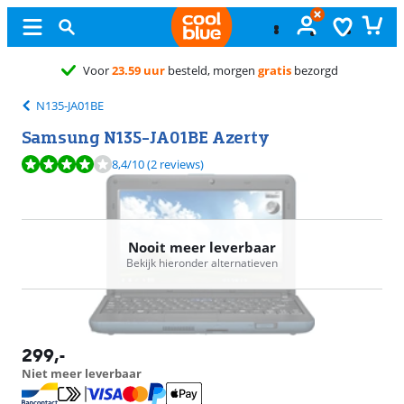
Ongeop
N135-JA01BE
Samsung N135-JA01BE Azerty
Beoordeling is 8,4 van de 10, gebaseerd op 2 reviews.
8,4
/10
(2 reviews)
Nooit meer leverbaar
Bekijk hieronder alternatieven
299
,-
Niet meer leverbaar