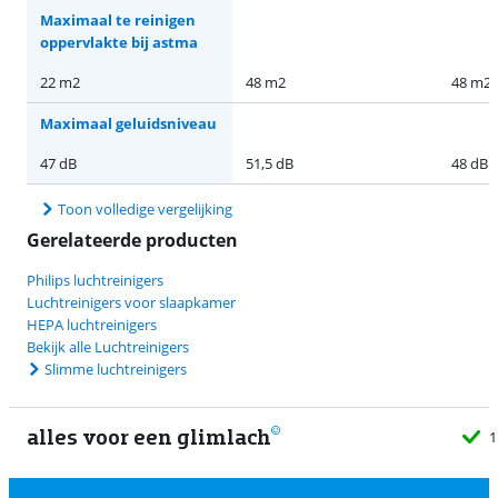
Maximaal te reinigen
oppervlakte bij astma
22 m2
48 m2
48 m2
Maximaal geluidsniveau
47 dB
51,5 dB
48 dB
Toon volledige vergelijking
Gerelateerde producten
Philips luchtreinigers
Luchtreinigers voor slaapkamer
HEPA luchtreinigers
Bekijk alle Luchtreinigers
Slimme luchtreinigers
alles voor een glimlach
1