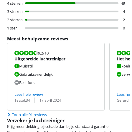
4 sterren
49
3 sterren
4
2 sterren
2
1 ster
0
Meest behulpzame reviews
Beoordeling is 9,2 van de 10.
Beoordeling i
9,2
/10
Uitgebreide luchtreiniger
Het hee
Muisstil
koele
Gebruiksvriendelijk
verw
Best fors
Lees hele review
Lees hel
Beoordeling door:
Datum:
Beoordeling 
Datum:
TessaL34
17 april 2024
Gerard
Toon alle 91 reviews
Verzeker je luchtreiniger
Krijg meer dekking bij schade dan bij je standaard garantie.