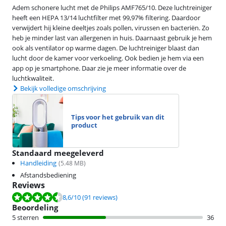
Adem schonere lucht met de Philips AMF765/10. Deze luchtreiniger
heeft een HEPA 13/14 luchtfilter met 99,97% filtering. Daardoor
verwijdert hij kleine deeltjes zoals pollen, virussen en bacteriën. Zo
heb je minder last van allergenen in huis. Daarnaast gebruik je hem
ook als ventilator op warme dagen. De luchtreiniger blaast dan
lucht door de kamer voor verkoeling. Ook bedien je hem via een
app op je smartphone. Daar zie je meer informatie over de
luchtkwaliteit.
Bekijk volledige omschrijving
Tips voor het gebruik van dit
product
Standaard meegeleverd
Handleiding
(
5.48
MB)
Afstandsbediening
Reviews
Beoordeling is 8,6 van de 10, gebaseerd op 91 reviews.
8,6
/10
(91 reviews)
Beoordeling
5 sterren
36