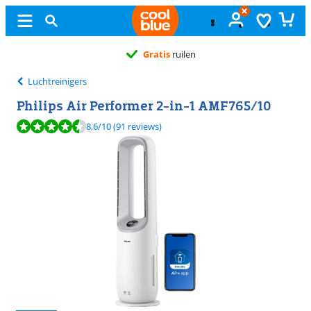
Gratis
ruilen
Luchtreinigers
Philips Air Performer 2-in-1 AMF765/10
Beoordeling is 8,6 van de 10, gebaseerd op 91 reviews.
8,6
/10
(91 reviews)