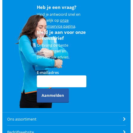
Heb je een vraag?
Vind je antwoord snel en
makkelijk op
onze
klantenservice pagina
.
Meld je aan voor onze
nieuwsbrief
Ontvang de beste
aanbiedingen en
persoonlijk advies.
E-mailadres
Aanmelden
Ons assortiment
Bedrijfswebsite