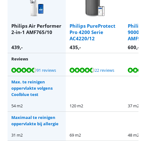
Philips Air Performer
Philips PureProtect
Phili
2-in-1 AMF765/10
Pro 4200 Serie
9000 
AC4220/12
AMF9
439
,-
435
,-
600
,-
Reviews
Beoordeling is 8,6 van de 10, gebaseerd op 91 reviews.
Beoordeling is 9,1 van de 10, gebaseerd op 22 reviews.
Beoordeling is 8,6 van de 10, gebaseerd op 91 reviews.
91 reviews
22 reviews
Max. te reinigen
oppervlakte volgens
Coolblue test
54 m2
120 m2
37 m2
Maximaal te reinigen
oppervlakte bij allergie
31 m2
69 m2
48 m2