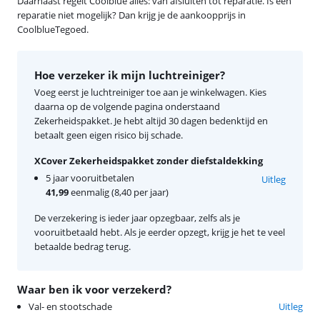
Daarnaast regelt Coolblue alles: van afsluiten tot reparatie. Is een
reparatie niet mogelijk? Dan krijg je de aankoopprijs in
CoolblueTegoed.
Hoe verzeker ik mijn luchtreiniger?
Voeg eerst je luchtreiniger toe aan je winkelwagen. Kies
daarna op de volgende pagina onderstaand
Zekerheidspakket. Je hebt altijd 30 dagen bedenktijd en
betaalt geen eigen risico bij schade.
XCover Zekerheidspakket zonder diefstaldekking
5 jaar vooruitbetalen
Uitleg
41,99
eenmalig (8,40 per jaar)
De verzekering is ieder jaar opzegbaar, zelfs als je
vooruitbetaald hebt. Als je eerder opzegt, krijg je het te veel
betaalde bedrag terug.
Waar ben ik voor verzekerd?
Val- en stootschade
Uitleg