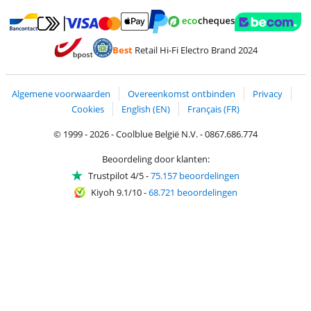
Betalen met MasterCard en Visa via ClickToPay
Betalen met Ecocheques
Betalen met Bancontact
Betalen met ApplePay
Webshop Trustmar
Betalen met PayPal
Best
Retail Hi-Fi Electro Brand 2024
Trustprofile van Coolblue
Verzending en bezorging met bPost
Algemene voorwaarden
Overeenkomst ontbinden
Privacy
Cookies
English (EN)
Français (FR)
© 1999 - 2026 - Coolblue België N.V. - 0867.686.774
Beoordeling door klanten:
Trustpilot 4/5
-
75.157 beoordelingen
Kiyoh 9.1/10
-
68.721 beoordelingen