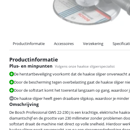
Productinformatie
Accessoires
Verzekering
Specificat
Productinformatie
Plus- en minpunten
Volgens onze haakse slijperspecialist
De herstartbeveiliging voorkomt dat de haakse slijper onverwacht
Door de bescherming tegen overbelasting gaat de haakse slijper niet
Door de softstart komt het toerental langzaam op gang, waardoor 
De haakse slijper heeft geen draaibare slijpkop, waardoor je minder
Omschrijving
De Bosch Professional GWS 22-230 J is een krachtige, elektrische haak
diamantschijf en de grootte van 230 millimeter zonder problemen doo
softstart draait de machine niet direct op volle snelheid. Hierdoor wer
haakse slijper nooit onverwacht aan na een stroomonderbreking door d