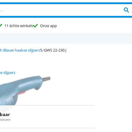
11 échte winkels
Onze app
h Blauw haakse slijpers
GWS 22-230 J
 slijpers
rbaar
atieven