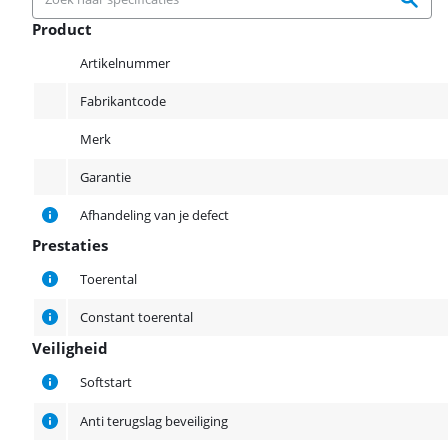
Product
Product
Artikelnummer
Fabrikantcode
Merk
Garantie
Afhandeling van je defect
Prestaties
Prestaties
Toerental
Constant toerental
Veiligheid
Veiligheid
Softstart
Anti terugslag beveiliging