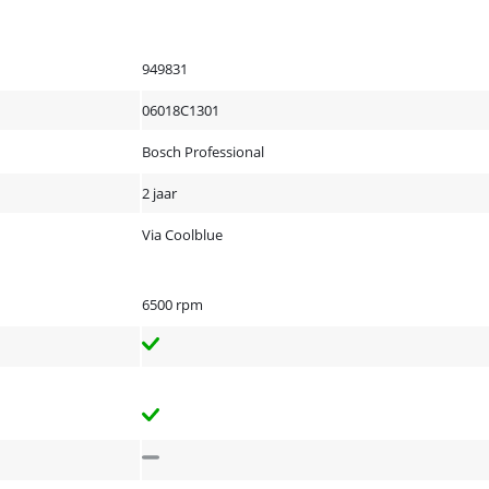
949831
06018C1301
Bosch Professional
2 jaar
Via Coolblue
6500 rpm