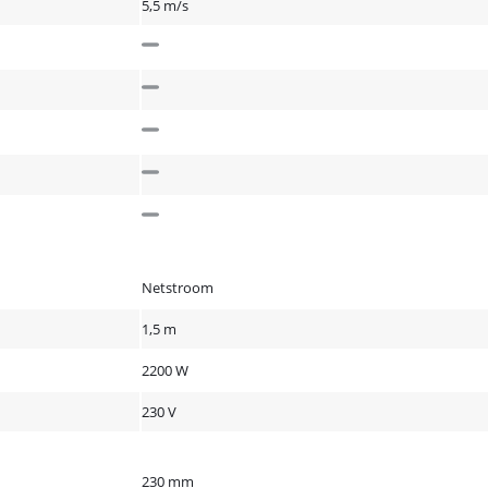
5,5 m/s
Netstroom
1,5 m
2200 W
230 V
230 mm