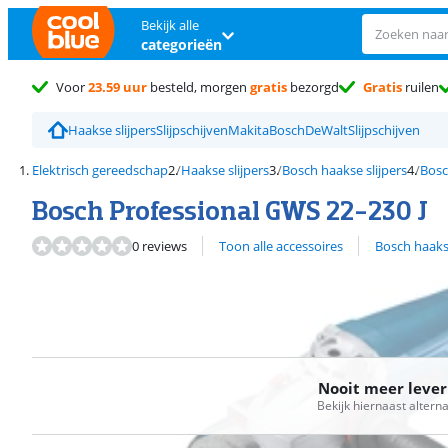
Bekijk alle
categorieën
Voor
23.59 uur
besteld, morgen
gratis
bezorgd
Gratis
ruilen
Haakse slijpers
Slijpschijven
Makita
Bosch
DeWalt
Slijpschijven
Elektrisch gereedschap
Haakse slijpers
Bosch haakse slijpers
Bosc
Bosch Professional GWS 22-230 J
Bekijk alle
0 reviews
Toon alle accessoires
Bosch haakse
Nooit meer leve
Bekijk hiernaast altern