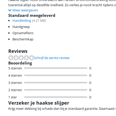
toerental altijd op dezelfde snelheid. Zo verlies je nooit kracht tijdens
Meer weergeven
Standaard meegeleverd
Handleiding
(
4.27
MB)
Handgreep
Opnameflens
Beschermkap
Reviews
Schrijf de eerste review
Beoordeling
5 sterren
0
4 sterren
0
3 sterren
0
2 sterren
0
1 ster
0
Verzeker je haakse slijper
Krijg meer dekking bij schade dan bij je standaard garantie. Daarnaast r