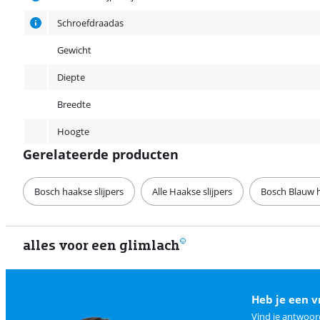
Schroefdraadas
Gewicht
Diepte
Breedte
Hoogte
Gerelateerde producten
Bosch haakse slijpers
Alle Haakse slijpers
Bosch Blauw h
alles voor een glimlach
Heb je een v
Vind je antwoor