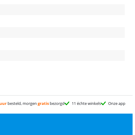
 uur
besteld, morgen
gratis
bezorgd
11 échte winkels
Onze app