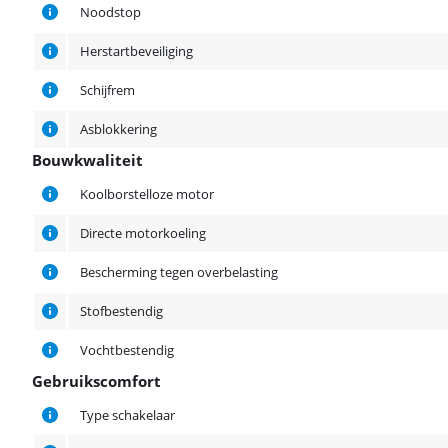
Noodstop
Herstartbeveiliging
Schijfrem
Asblokkering
Bouwkwaliteit
Bouwkwaliteit
Koolborstelloze motor
Directe motorkoeling
Bescherming tegen overbelasting
Stofbestendig
Vochtbestendig
Gebruikscomfort
Gebruikscomfort
Type schakelaar