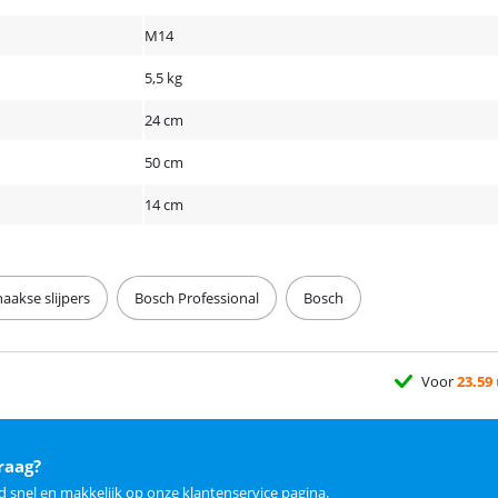
M14
5,5 kg
24 cm
50 cm
14 cm
aakse slijpers
Bosch Professional
Bosch
Voor
23.59
raag?
d snel en makkelijk op
onze klantenservice pagina
.