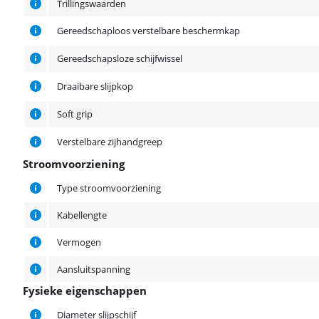
Trillingswaarden
Gereedschaploos verstelbare beschermkap
Gereedschapsloze schijfwissel
Draaibare slijpkop
Soft grip
Verstelbare zijhandgreep
Stroomvoorziening
Stroomvoorziening
Type stroomvoorziening
Kabellengte
Vermogen
Aansluitspanning
Fysieke eigenschappen
Fysieke eigenschappen
Diameter slijpschijf