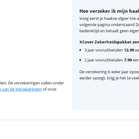
Hoe verzeker ik mijn haak
Voeg eerst je haakse slijper toe
volgende pagina onderstaand Zek
bedenktijd en betaalt geen eigen 
XCover Zekerheidspakket zon
3 jaar vooruitbetalen
12,99
ee
2 jaar vooruitbetalen
7,99
eenm
De verzekering is ieder jaar opzeg
eerder opzegt, krijg je het te ve
en. De verzekeringen vallen onder
van de Verzekeringen
of onze