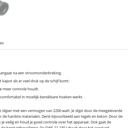
ies
 aangaat na een stroomonderbreking.
 kapot als er veel druk op de schijf komt.
je meer controle houdt.
 comfortabel in moeilijk bereikbare hoeken werkt.
se slijper met een vermogen van 2200 watt. Je slijpt door de meegeleverde
r de hardste materialen. Denk bijvoorbeeld aan tegels en beton. Door de
k je veilig en houd je goed controle over het apparaat. Ook gaat de
e herstartbeveiliging. De GWS 22-230 J draait door het constant