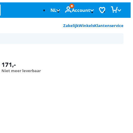
NL
Account
Zakelijk
Winkels
Klantenservice
171
,-
Niet meer leverbaar