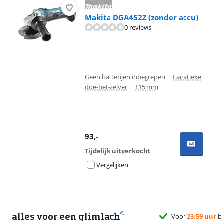
Makita DGA452Z (zonder accu)
0 reviews
Geen batterijen inbegrepen
|
Fanatieke
doe-het-zelver
|
115 mm
93
,-
Tijdelijk uitverkocht
Vergelijken
alles voor een glimlach
Voor
23.59 uur
bes