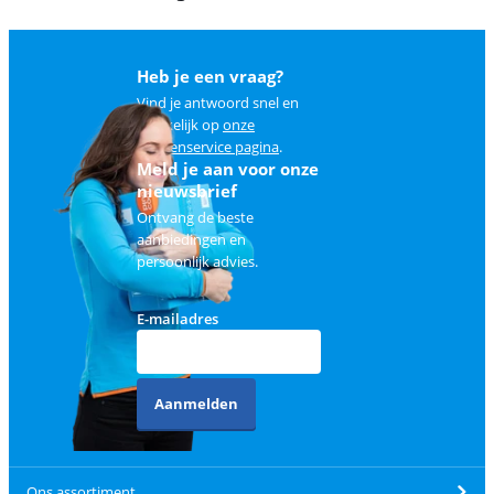
Heb je een vraag?
Vind je antwoord snel en
makkelijk op
onze
klantenservice pagina
.
Meld je aan voor onze
nieuwsbrief
Ontvang de beste
aanbiedingen en
persoonlijk advies.
E-mailadres
Aanmelden
Ons assortiment