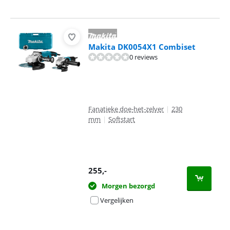
Makita DK0054X1 Combiset
0 reviews
Fanatieke doe-het-zelver
|
230
mm
|
Softstart
255
,-
Morgen bezorgd
Vergelijken