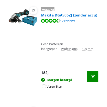
Makita DGA505ZJ (zonder accu)
Beoordeling is 9,3 van de 10, gebaseerd op 12 reviews.
12 reviews
Geen batterijen
inbegrepen
|
Professional
|
125 mm
182
,-
Morgen bezorgd
Vergelijken