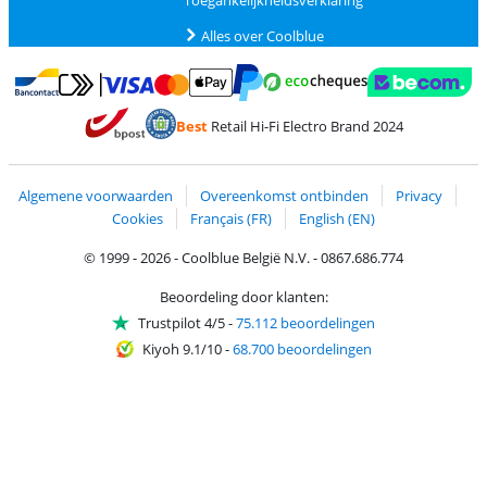
Toegankelijkheidsverklaring
Alles over Coolblue
Betalen met MasterCard en Visa via ClickToPay
Betalen met Ecocheques
Betalen met Bancontact
Betalen met ApplePay
Webshop Trustmar
Betalen met PayPal
Best
Retail Hi-Fi Electro Brand 2024
Trustprofile van Coolblue
Verzending en bezorging met bPost
Algemene voorwaarden
Overeenkomst ontbinden
Privacy
Cookies
Français (FR)
English (EN)
© 1999 - 2026 - Coolblue België N.V. - 0867.686.774
Beoordeling door klanten:
Trustpilot 4/5
-
75.112 beoordelingen
Kiyoh 9.1/10
-
68.700 beoordelingen