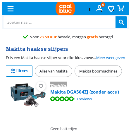
Voor
23.59 uur
besteld, morgen
gratis
bezorgd
Makita haakse slijpers
Er is een Makita haakse slijper voor elke klus, zowel met kleine 115 millimeter slijpschijven als de grote 230 millimeter exemplaren. Een Makita slijptol is geschikt voor professioneel gebruik en garandeert veiligheid, nauwkeurigheid en voldoende kracht voor uiteenlopende slijpklussen. Of er nu dikke stenen tegels doorgeslepen moeten worden of alleen een dunne metalen buis.
Meer weergeven
Filters
Alles van Makita
Makita boormachines
Makita DGA504ZJ (zonder accu)
Beoordeling is 9,5 van de 10, gebaseerd op 13 reviews.
13 reviews
Geen batterijen