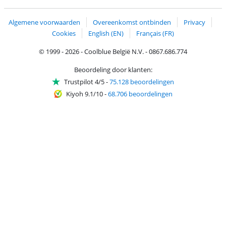
Trustprofile van Coolblue
Verzending en bezorging met bPost
Algemene voorwaarden
Overeenkomst ontbinden
Privacy
Cookies
English (EN)
Français (FR)
© 1999 - 2026 - Coolblue België N.V. - 0867.686.774
Beoordeling door klanten:
Trustpilot 4/5
-
75.128 beoordelingen
Kiyoh 9.1/10
-
68.706 beoordelingen