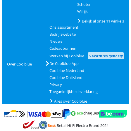
Schoten
Wilrijk
Bekijk al onze 11 winkels
Ons assortiment
Bedrijfswebsite
Nieuws
Cadeaubonnen
Werken bij Coolblue
Vacatures genoeg!
De Coolblue-App
Over Coolblue
Coolblue Nederland
Coolblue Duitsland
Privacy
Toegankelijkheidsverklaring
Alles over Coolblue
Betalen met MasterCard en Visa via ClickToPay
Betalen met Ecocheques
Betalen met Bancontact
Betalen met ApplePay
Webshop Trustmar
Betalen met PayPal
Best
Retail Hi-Fi Electro Brand 2024