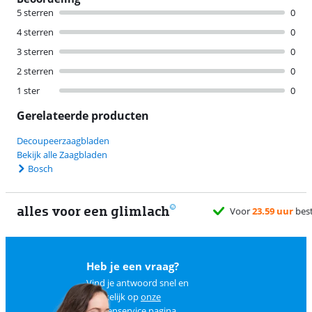
5 sterren
0
4 sterren
0
3 sterren
0
2 sterren
0
1 ster
0
Gerelateerde producten
Decoupeerzaagbladen
Bekijk alle Zaagbladen
Bosch
alles voor een glimlach
zorgd
Heb je een vraag?
Vind je antwoord snel en
makkelijk op
onze
klantenservice pagina
.