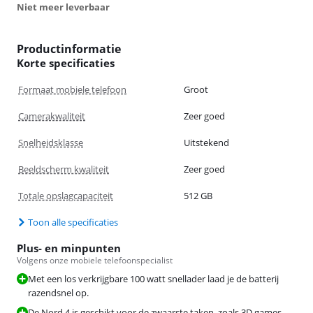
Niet meer leverbaar
Productinformatie
Korte specificaties
Formaat mobiele telefoon
Groot
Camerakwaliteit
Zeer goed
Snelheidsklasse
Uitstekend
Beeldscherm kwaliteit
Zeer goed
Totale opslagcapaciteit
512 GB
Toon alle specificaties
Plus- en minpunten
Volgens onze mobiele telefoonspecialist
Met een los verkrijgbare 100 watt snellader laad je de batterij
razendsnel op.
De Nord 4 is geschikt voor de zwaarste taken, zoals 3D games.