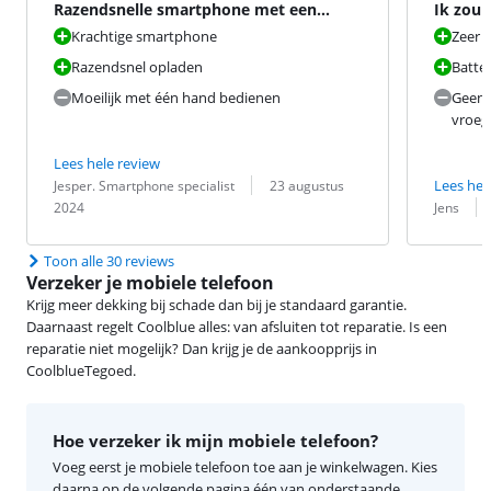
Razendsnelle smartphone met een
Ik zou
lange batterijduur
Krachtige smartphone
Zeer 
Razendsnel opladen
Batter
Moeilijk met één hand bedienen
Geen 
vroege
Lees hele review
Beoordeling door:
Datum:
Lees hel
Jesper. Smartphone specialist
23 augustus
Beoordeling 
Datum:
2024
Jens
Toon alle 30 reviews
Verzeker je mobiele telefoon
Krijg meer dekking bij schade dan bij je standaard garantie.
Daarnaast regelt Coolblue alles: van afsluiten tot reparatie. Is een
reparatie niet mogelijk? Dan krijg je de aankoopprijs in
CoolblueTegoed.
Hoe verzeker ik mijn mobiele telefoon?
Voeg eerst je mobiele telefoon toe aan je winkelwagen. Kies
daarna op de volgende pagina één van onderstaande