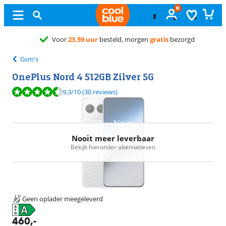
Voor
23.59 uur
besteld, morgen
gratis
bezorgd
Gsm's
OnePlus Nord 4 512GB Zilver 5G
Beoordeling is 9,3 van de 10, gebaseerd op 30 reviews.
9,3
/10
(30 reviews)
Nooit meer leverbaar
Bekijk hieronder alternatieven
Geen oplader meegeleverd
460
,-