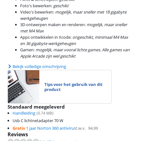
Foto's bewerken:
geschikt
Video's bewerken:
mogelijk, maar sneller met 18 gigabyte
werkgeheugen
3D ontwerpen maken en renderen:
mogelijk, maar sneller
met M4 Max
Apps ontwikkelen in Xcode:
ongeschikt, minimaal M4 Max
en 36 gigabyte werkgeheugen
Gamen:
mogelijk, maar vooral lichte games. Alle games van
Apple Arcade zijn wel geschikt
Bekijk volledige omschrijving
Tips voor het gebruik van dit
product
Standaard meegeleverd
Handleiding
(
0.74
MB)
Usb C lichtnetadapter 70 W
Gratis
1 jaar Norton 360 antivirus
t.w.v.
94,99
Reviews