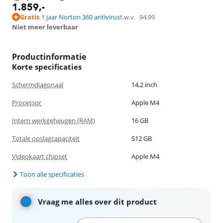
1.859
,-
Gratis
1 jaar Norton 360 antivirus
t.w.v.
94,99
Niet meer leverbaar
Productinformatie
Korte specificaties
Schermdiagonaal
14,2 inch
Processor
Apple M4
Intern werkgeheugen (RAM)
16 GB
Totale opslagcapaciteit
512 GB
Videokaart chipset
Apple M4
Toon alle specificaties
Vraag me alles over dit product