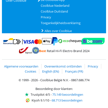
Over Coolblue
Coolblue Nederland
Coolblue Duitsland
Privacy
Toegankelijkheidsverklaring
Alles over Coolblue
Betalen met MasterCard en Visa via ClickToPay
Betalen met Ecocheques
Betalen met Bancontact
Betalen met ApplePay
Webshop Trustmar
Betalen met PayPal
Best
Retail Hi-Fi Electro Brand 2024
Trustprofile van Coolblue
Verzending en bezorging met bPost
Algemene voorwaarden
Overeenkomst ontbinden
Privacy
Cookies
English (EN)
Français (FR)
© 1999 - 2026 - Coolblue België N.V. - 0867.686.774
Beoordeling door klanten:
Trustpilot 4/5
-
75.149 beoordelingen
Kiyoh 9.1/10
-
68.713 beoordelingen