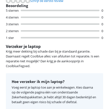
Schrijf de eerste review
Beoordeling
5 sterren
0
4 sterren
0
3 sterren
0
2 sterren
0
1 ster
0
Verzeker je laptop
Krijg meer dekking bij schade dan bij je standaard garantie.
Daarnaast regelt Coolblue alles: van afsluiten tot reparatie. Is een
reparatie niet mogelijk? Dan krijg je de aankoopprijs in
CoolblueTegoed.
Hoe verzeker ik mijn laptop?
Voeg eerst je laptop toe aan je winkelwagen. Kies daarna
op de volgende pagina één van onderstaande
Zekerheidspakketten. Je hebt altijd 30 dagen bedenktijd en
betaalt geen eigen risico bij schade of diefstal.