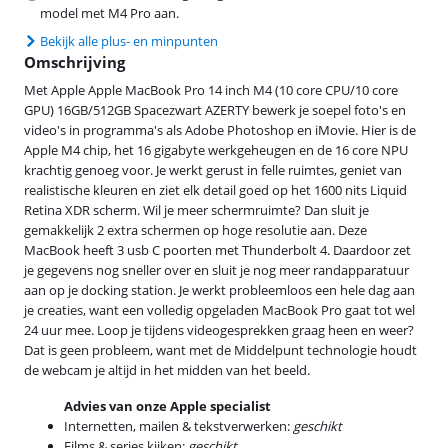
model met M4 Pro aan.
Bekijk alle plus- en minpunten
Omschrijving
Met Apple Apple MacBook Pro 14 inch M4 (10 core CPU/10 core
GPU) 16GB/512GB Spacezwart AZERTY bewerk je soepel foto's en
video's in programma's als Adobe Photoshop en iMovie. Hier is de
Apple M4 chip, het 16 gigabyte werkgeheugen en de 16 core NPU
krachtig genoeg voor. Je werkt gerust in felle ruimtes, geniet van
realistische kleuren en ziet elk detail goed op het 1600 nits Liquid
Retina XDR scherm. Wil je meer schermruimte? Dan sluit je
gemakkelijk 2 extra schermen op hoge resolutie aan. Deze
MacBook heeft 3 usb C poorten met Thunderbolt 4. Daardoor zet
je gegevens nog sneller over en sluit je nog meer randapparatuur
aan op je docking station. Je werkt probleemloos een hele dag aan
je creaties, want een volledig opgeladen MacBook Pro gaat tot wel
24 uur mee. Loop je tijdens videogesprekken graag heen en weer?
Dat is geen probleem, want met de Middelpunt technologie houdt
de webcam je altijd in het midden van het beeld.
Advies van onze Apple specialist
Internetten, mailen & tekstverwerken:
geschikt
Films & series kijken:
geschikt