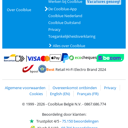
Werken bij Coolblue
Vacatures genoeg!
De Coolblue-App
Over Coolblue
Coolblue Nederland
Coolblue Duitsland
Privacy
Toegankelijkheidsverklaring
Alles over Coolblue
Betalen met MasterCard en Visa via ClickToPay
Betalen met Ecocheques
Betalen met Bancontact
Betalen met ApplePay
Webshop Trustmar
Betalen met PayPal
Best
Retail Hi-Fi Electro Brand 2024
Trustprofile van Coolblue
Verzending en bezorging met bPost
Algemene voorwaarden
Overeenkomst ontbinden
Privacy
Cookies
English (EN)
Français (FR)
© 1999 - 2026 - Coolblue België N.V. - 0867.686.774
Beoordeling door klanten:
Trustpilot 4/5
-
75.150 beoordelingen