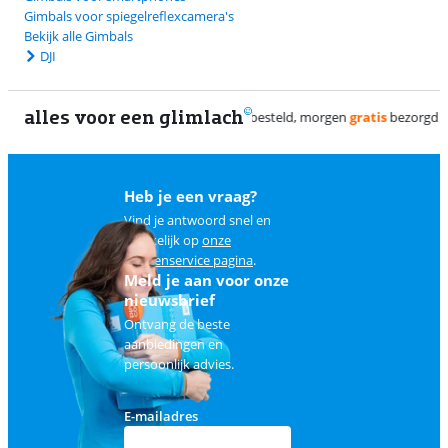
Gimbals voor spiegelreflexcamera's
Bekijk alle Gimbals
DJI
alles voor een glimlach
Heb je een vraag?
Vind je antwoord snel en
makkelijk op
onze
klantenservice pagina
.
Meld je aan voor onze
nieuwsbrief
Ontvang de beste
aanbiedingen en
persoonlijk advies.
E-mailadres