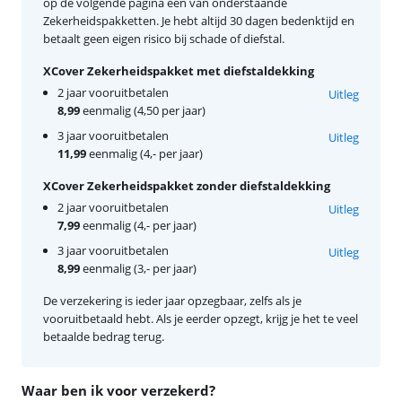
op de volgende pagina één van onderstaande
Zekerheidspakketten. Je hebt altijd 30 dagen bedenktijd en
betaalt geen eigen risico bij schade of diefstal.
XCover Zekerheidspakket met diefstaldekking
2 jaar vooruitbetalen
Uitleg
8,99
eenmalig (4,50 per jaar)
3 jaar vooruitbetalen
Uitleg
11,99
eenmalig (4,- per jaar)
XCover Zekerheidspakket zonder diefstaldekking
2 jaar vooruitbetalen
Uitleg
7,99
eenmalig (4,- per jaar)
3 jaar vooruitbetalen
Uitleg
8,99
eenmalig (3,- per jaar)
De verzekering is ieder jaar opzegbaar, zelfs als je
vooruitbetaald hebt. Als je eerder opzegt, krijg je het te veel
betaalde bedrag terug.
Waar ben ik voor verzekerd?