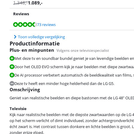
1.348
,-
1.089
,-
Reviews
Beoordeling is 9,0 van de 10, gebaseerd op 73 reviews.
Beoordeling is 9,2 van de 10, gebaseerd op 88 reviews.
73 reviews
Toon volledige vergelijking
Productinformatie
Plus- en minpunten
Volgens onze televisiespecialist
Met deze tv en soundbar bundel geniet je van levendige beelden en r
Door het OLED EVO scherm kijk je naar beelden met diepe zwartwaa
Beoordeling is 9,0 van de 10, gebaseerd op 73 reviews.
De AI processor verbetert automatisch de beeldkwaliteit van films, 
Deze tv heeft een minder hoge helderheid dan de LG G5.
Omschrijving
Geniet van realistische beelden en diepe bastonen met de LG 48" OLE
Beoordeling is 8,4 van de 10, gebaseerd op 10 reviews.
Televisie
Kijk naar realistische beelden met de diepste zwartwaarden op de LG 
op het scherm verlicht of dimt individueel, zonder achtergrondverlich
écht zwart is. Het contrast tussen donkere en lichte beelden is groot.
zonder grijze gloed.