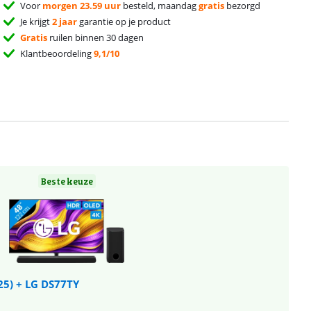
Voor
morgen 23.59 uur
besteld, maandag
gratis
bezorgd
Je krijgt
2 jaar
garantie op je product
Gratis
ruilen binnen 30 dagen
Klantbeoordeling
9,1/10
Beste keuze
25) + LG DS77TY