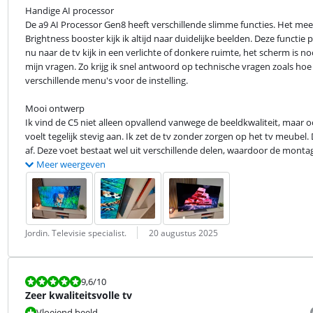
Handige AI processor

De a9 AI Processor Gen8 heeft verschillende slimme functies. Het mee
Brightness booster kijk ik altijd naar duidelijke beelden. Deze functie
nu naar de tv kijk in een verlichte of donkere ruimte, het scherm is n
mijn vragen. Zo krijg ik snel antwoord op technische vragen zoals hoe i
verschillende menu's voor de instelling.
Mooi ontwerp

Ik vind de C5 niet alleen opvallend vanwege de beeldkwaliteit, maar 
voelt tegelijk stevig aan. Ik zet de tv zonder zorgen op het tv meubel. 
af. Deze voet bestaat wel uit verschillende delen, waardoor de montage
Meer weergeven
Beoordeling door:
Datum:
Jordin. Televisie specialist.
20 augustus 2025
Beoordeling is 9,6 van de 10.
9,6
/10
Zeer kwaliteitsvolle tv
Vloeiend beeld