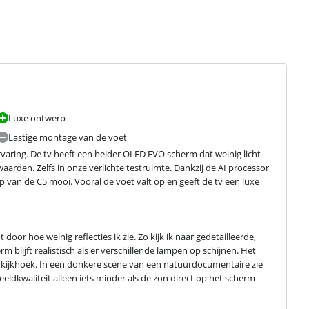
Luxe ontwerp
Lastige montage van de voet
rvaring. De tv heeft een helder OLED EVO scherm dat weinig licht 
waarden. Zelfs in onze verlichte testruimte. Dankzij de AI processor 
p van de C5 mooi. Vooral de voet valt op en geeft de tv een luxe 
or hoe weinig reflecties ik zie. Zo kijk ik naar gedetailleerde, 
m blijft realistisch als er verschillende lampen op schijnen. Het 
rpe kijkhoek. In een donkere scène van een natuurdocumentaire zie 
eldkwaliteit alleen iets minder als de zon direct op het scherm 