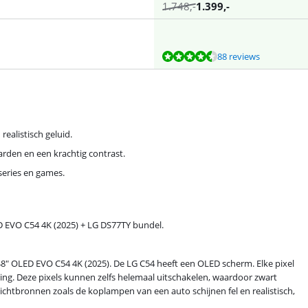
1.748
,-
1.399
,-
88 reviews
ealistisch geluid.
rden en een krachtig contrast.
series en games.
D EVO C54 4K (2025) + LG DS77TY bundel.
48" OLED EVO C54 4K (2025). De LG C54 heeft een OLED scherm. Elke pixel
ting. Deze pixels kunnen zelfs helemaal uitschakelen, waardoor zwart
 Lichtbronnen zoals de koplampen van een auto schijnen fel en realistisch,