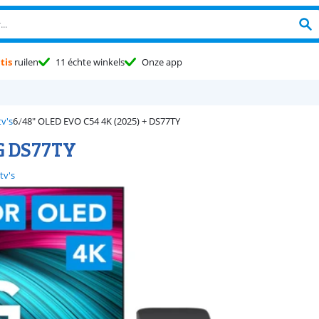
tis
ruilen
11 échte winkels
Onze app
v's
48" OLED EVO C54 4K (2025) + DS77TY
LG DS77TY
tv's