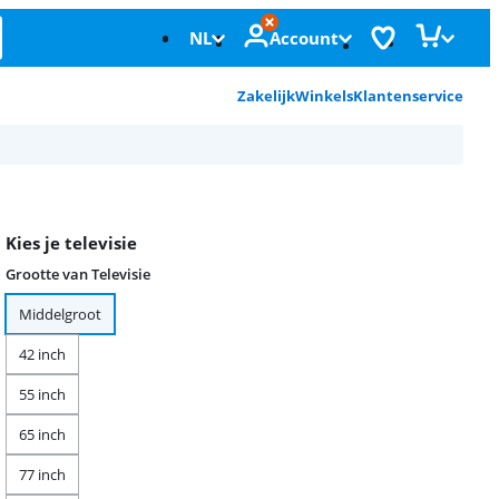
NL
Account
Zakelijk
Winkels
Klantenservice
Kies je televisie
Grootte van Televisie
Middelgroot
42 inch
55 inch
65 inch
77 inch