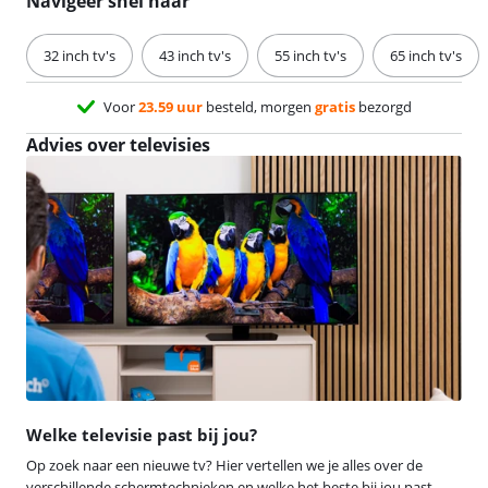
Navigeer snel naar
32 inch tv's
43 inch tv's
55 inch tv's
65 inch tv's
Voor
23.59 uur
besteld, morgen
gratis
bezorgd
Advies over televisies
Welke televisie past bij jou?
Op zoek naar een nieuwe tv? Hier vertellen we je alles over de
verschillende schermtechnieken en welke het beste bij jou past.