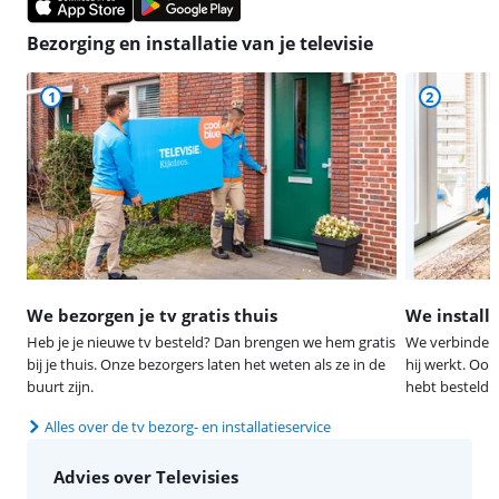
Bezorging en installatie van je televisie
1
2
We bezorgen je tv gratis thuis
We install
Heb je je nieuwe tv besteld? Dan brengen we hem gratis
We verbinden 
bij je thuis. Onze bezorgers laten het weten als ze in de
hij werkt. Oo
buurt zijn.
hebt besteld.
Alles over de tv bezorg- en installatieservice
Advies over Televisies