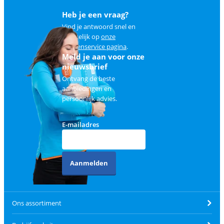
Heb je een vraag?
Vind je antwoord snel en
makkelijk op
onze
klantenservice pagina
.
Meld je aan voor onze
nieuwsbrief
Ontvang de beste
aanbiedingen en
persoonlijk advies.
E-mailadres
Aanmelden
Ons assortiment