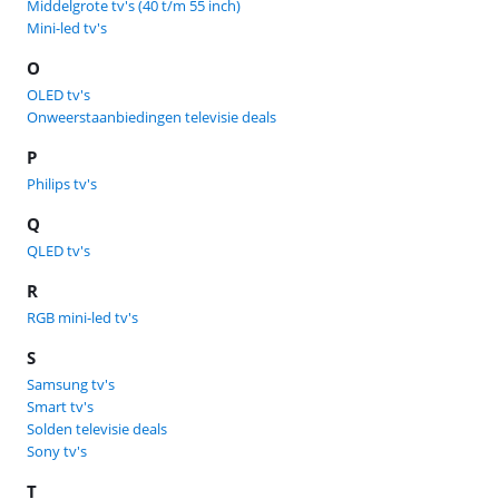
Middelgrote tv's (40 t/m 55 inch)
Mini-led tv's
O
OLED tv's
Onweerstaanbiedingen televisie deals
P
Philips tv's
Q
QLED tv's
R
RGB mini-led tv's
S
Samsung tv's
Smart tv's
Solden televisie deals
Sony tv's
T