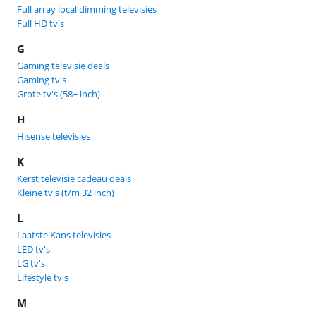
Full array local dimming televisies
Full HD tv's
G
Gaming televisie deals
Gaming tv's
Grote tv's (58+ inch)
H
Hisense televisies
K
Kerst televisie cadeau deals
Kleine tv's (t/m 32 inch)
L
Laatste Kans televisies
LED tv's
LG tv's
Lifestyle tv's
M