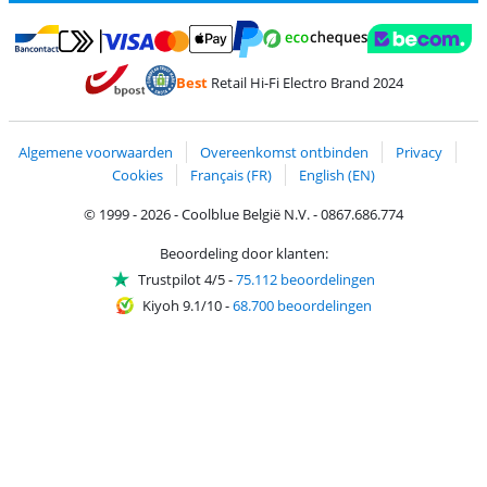
Betalen met MasterCard en Visa via ClickToPay
Betalen met Ecocheques
Betalen met Bancontact
Betalen met ApplePay
Webshop Trustmar
Betalen met PayPal
Best
Retail Hi-Fi Electro Brand 2024
Trustprofile van Coolblue
Verzending en bezorging met bPost
Algemene voorwaarden
Overeenkomst ontbinden
Privacy
Cookies
Français (FR)
English (EN)
© 1999 - 2026 - Coolblue België N.V. - 0867.686.774
Beoordeling door klanten:
Trustpilot 4/5
-
75.112 beoordelingen
Kiyoh 9.1/10
-
68.700 beoordelingen