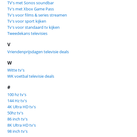
TV's met Sonos soundbar
Tv's met Xbox Game Pass
Tv's voor films & series streamen
Tv's voor sport kijken
Tv's voor standaard tv kijken
Tweedekans televisies
V
Vriendenprijsdagen televisie deals
W
Witte tv's
WK voetbal televisie deals
#
100 hz tv's
144 Hz tv's
4K Ultra HD tv's
50hz tv's
86 inch tv's
8K Ultra HD tv's
98 inch tv's