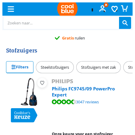
Gratis
ruilen
Stofzuigers
Filters
Steelstofzuigers
Stofzuigers met zak
Sto
Philips FC9745/09 PowerPro
Expert
Beoordeling is 8,8 van de 10, gebaseerd op 3047 reviews.
3047 reviews
Onze keuze voor een stofzuiger