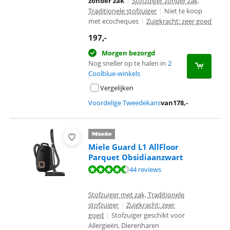
zonder zak
|
Stofzuiger zonder zak,
Traditionele stofzuiger
|
Niet te koop
met ecocheques
|
Zuigkracht: zeer goed
197
,-
Morgen bezorgd
Nog sneller op te halen in
2
Coolblue-winkels
Vergelijken
Voordelige Tweedekans
van
178
,-
Miele Guard L1 AllFloor
Parquet Obsidiaanzwart
Beoordeling is 9,1 van de 10, gebaseerd op 44 reviews.
44 reviews
Stofzuiger met zak, Traditionele
stofzuiger
|
Zuigkracht: zeer
goed
|
Stofzuiger geschikt voor
Allergieën, Dierenharen