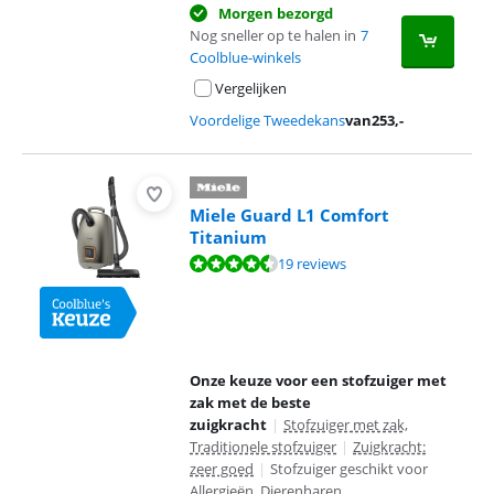
Morgen bezorgd
Nog sneller op te halen in
7
Coolblue-winkels
Vergelijken
Voordelige Tweedekans
van
253
,-
Miele Guard L1 Comfort
Titanium
Beoordeling is 9,2 van de 10, gebaseerd op 19 reviews.
19 reviews
Onze keuze voor een stofzuiger met
zak met de beste
zuigkracht
|
Stofzuiger met zak,
Traditionele stofzuiger
|
Zuigkracht:
zeer goed
|
Stofzuiger geschikt voor
Allergieën, Dierenharen