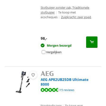
Stofzuiger zonder zak, Traditionele
stofzuiger
|
Te koop met
ecocheques
|
Zuigkracht: zeer goed
98
,-
Morgen bezorgd
Vergelijken
AEG AP82UB25DB Ultimate
8000
Beoordeling is 9,0 van de 10, gebaseerd op 15 reviews.
15 reviews
Steelstofzuiger
|
Te koop met