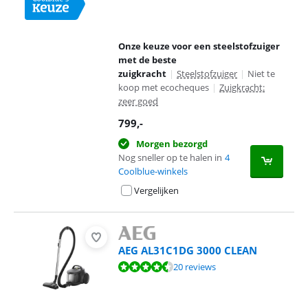
Onze keuze voor een steelstofzuiger
met de beste
zuigkracht
|
Steelstofzuiger
|
Niet te
koop met ecocheques
|
Zuigkracht:
zeer goed
799
,-
Morgen bezorgd
Nog sneller op te halen in
4
Coolblue-winkels
Vergelijken
AEG AL31C1DG 3000 CLEAN
Beoordeling is 8,5 van de 10, gebaseerd op 20 reviews.
20 reviews