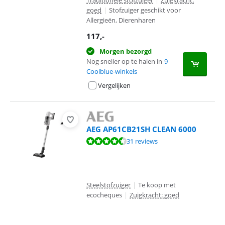
Traditionele stofzuiger
|
Zuigkracht:
goed
|
Stofzuiger geschikt voor
Allergieën, Dierenharen
117
,-
Morgen bezorgd
Nog sneller op te halen in
9
Coolblue-winkels
Vergelijken
AEG AP61CB21SH CLEAN 6000
Beoordeling is 8,5 van de 10, gebaseerd op 31 reviews.
31 reviews
Steelstofzuiger
|
Te koop met
ecocheques
|
Zuigkracht: goed