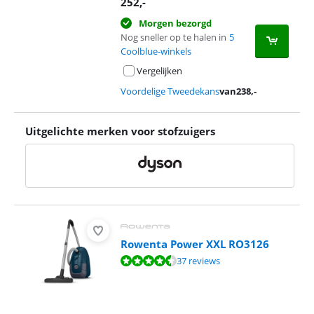
252
,-
Morgen bezorgd
Nog sneller op te halen in
5
Coolblue-winkels
Vergelijken
Voordelige Tweedekans
van
238
,-
Uitgelichte merken voor stofzuigers
Rowenta Power XXL RO3126
Beoordeling is 8,6 van de 10, gebaseerd op 37 reviews.
37 reviews