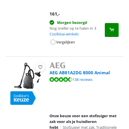
161
,-
Morgen bezorgd
Nog sneller op te halen in
3
Coolblue-winkels
Vergelijken
AEG AB81A2DG 8000 Animal
Beoordeling is 8,9 van de 10, gebaseerd op 138 reviews.
138 reviews
Onze keuze voor een stofzuiger met
zak voor als je huisdieren
hebt
|
Stofzuiger met zak, Traditionele