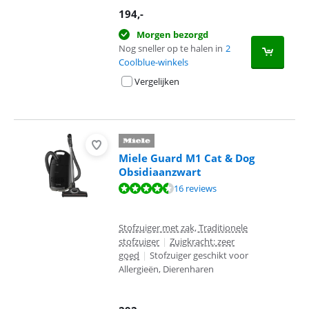
194
,-
Morgen bezorgd
Nog sneller op te halen in
2
Coolblue-winkels
Vergelijken
Miele Guard M1 Cat & Dog
Obsidiaanzwart
Beoordeling is 9,2 van de 10, gebaseerd op 16 reviews.
16 reviews
Stofzuiger met zak, Traditionele
stofzuiger
|
Zuigkracht: zeer
goed
|
Stofzuiger geschikt voor
Allergieën, Dierenharen