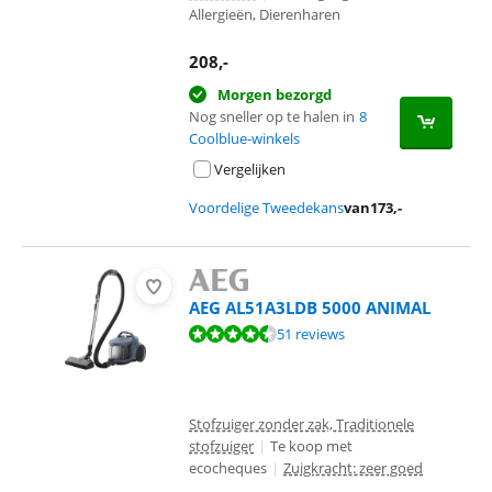
Allergieën, Dierenharen
208
,-
Morgen bezorgd
Nog sneller op te halen in
8
Coolblue-winkels
Vergelijken
Voordelige Tweedekans
van
173
,-
AEG AL51A3LDB 5000 ANIMAL
Beoordeling is 8,6 van de 10, gebaseerd op 51 reviews.
51 reviews
Stofzuiger zonder zak, Traditionele
stofzuiger
|
Te koop met
ecocheques
|
Zuigkracht: zeer goed