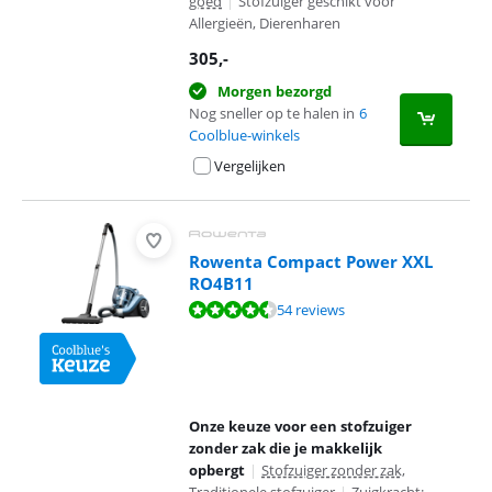
goed
|
Stofzuiger geschikt voor
Allergieën, Dierenharen
305
,-
Morgen bezorgd
Nog sneller op te halen in
6
Coolblue-winkels
Vergelijken
Rowenta Compact Power XXL
RO4B11
Beoordeling is 8,5 van de 10, gebaseerd op 54 reviews.
54 reviews
Onze keuze voor een stofzuiger
zonder zak die je makkelijk
opbergt
|
Stofzuiger zonder zak,