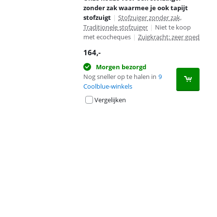
zonder zak waarmee je ook tapijt
stofzuigt
|
Stofzuiger zonder zak,
Traditionele stofzuiger
|
Niet te koop
met ecocheques
|
Zuigkracht: zeer goed
164
,-
Morgen bezorgd
Nog sneller op te halen in
9
Coolblue-winkels
Vergelijken
Advertentie