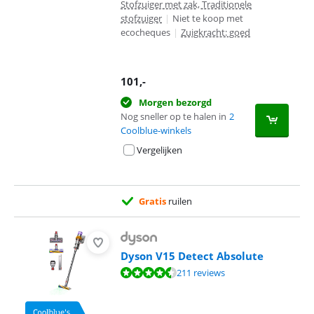
Stofzuiger met zak, Traditionele
stofzuiger
|
Niet te koop met
ecocheques
|
Zuigkracht: goed
101
,-
Morgen bezorgd
Nog sneller op te halen in
2
Coolblue-winkels
Vergelijken
Gratis
ruilen
Dyson V15 Detect Absolute
Beoordeling is 8,7 van de 10, gebaseerd op 211 reviews.
211 reviews