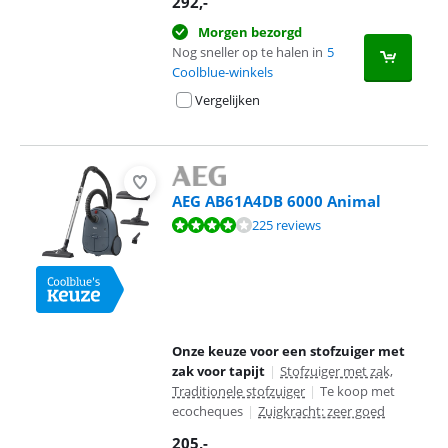
292
,-
Morgen bezorgd
Nog sneller op te halen in
5
Coolblue-winkels
Vergelijken
AEG AB61A4DB 6000 Animal
Beoordeling is 8,4 van de 10, gebaseerd op 225 reviews.
225 reviews
Onze keuze voor een stofzuiger met
zak voor tapijt
|
Stofzuiger met zak,
Traditionele stofzuiger
|
Te koop met
ecocheques
|
Zuigkracht: zeer goed
205
,-