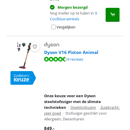
Morgen bezorgd
Nog sneller op te halen in
9
Coolblue-winkels
Vergelijken
Dyson V16 Piston Animal
Beoordeling is 8,9 van de 10, gebaseerd op 9 reviews.
9 reviews
Onze keuze voor een Dyson
steelstofzuiger met de slimste
technieken
|
Steelstofzuiger
|
Zuigkracht:
zeer goed
|
Stofzuiger geschikt voor
Allergieën, Dierenharen
849
,-