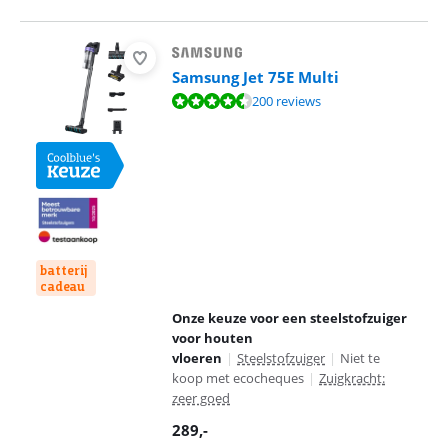
Samsung Jet 75E Multi
Beoordeling is 8,6 van de 10, gebaseerd op 200 reviews.
200 reviews
batterij
cadeau
Onze keuze voor een steelstofzuiger
voor houten
vloeren
|
Steelstofzuiger
|
Niet te
koop met ecocheques
|
Zuigkracht:
zeer goed
289
,-