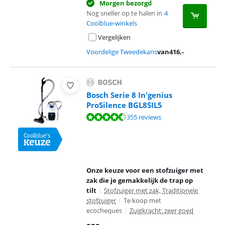
Morgen bezorgd
Nog sneller op te halen in
4
Coolblue-winkels
Vergelijken
Voordelige Tweedekans
van
416
,-
Bosch Serie 8 In'genius
ProSilence BGL8SIL5
Beoordeling is 8,8 van de 10, gebaseerd op 355 reviews.
355 reviews
Onze keuze voor een stofzuiger met
zak die je gemakkelijk de trap op
tilt
|
Stofzuiger met zak, Traditionele
stofzuiger
|
Te koop met
ecocheques
|
Zuigkracht: zeer goed