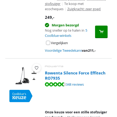
stofzuiger
|
Te koop met
ecocheques
|
Zuigkracht: zeer goed
249
,-
Morgen bezorgd
Nog sneller op te halen in
5
Coolblue-winkels
Vergelijken
Voordelige Tweedekans
van
211
,-
Rowenta Silence Force Effitech
RO7935
Beoordeling is 8,5 van de 10, gebaseerd op 348 reviews.
348 reviews
Onze keuze voor een stille stofzuiger