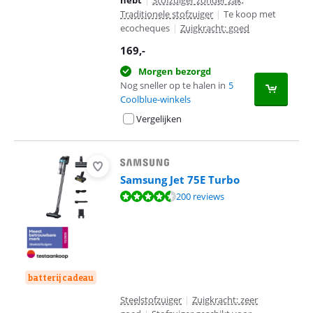
hebt
|
Stofzuiger zonder zak,
Traditionele stofzuiger
|
Te koop met
ecocheques
|
Zuigkracht: goed
169
,-
Morgen bezorgd
Nog sneller op te halen in
5
Coolblue-winkels
Vergelijken
Samsung Jet 75E Turbo
Beoordeling is 8,6 van de 10, gebaseerd op 200 reviews.
200 reviews
batterij cadeau
Steelstofzuiger
|
Zuigkracht: zeer