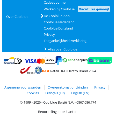
Cadeaubonnen
Werken bij Coolblue
Vacatures genoeg!
De Coolblue-App
Over Coolblue
Coolblue Nederland
Coolblue Duitsland
Privacy
Toegankelijkheidsverklaring
Alles over Coolblue
Betalen met MasterCard en Visa via ClickToPay
Betalen met Ecocheques
Betalen met Bancontact
Betalen met ApplePay
Webshop Trustmar
Betalen met PayPal
Best
Retail Hi-Fi Electro Brand 2024
Trustprofile van Coolblue
Verzending en bezorging met bPost
Algemene voorwaarden
Overeenkomst ontbinden
Privacy
Cookies
Français (FR)
English (EN)
© 1999 - 2026 - Coolblue België N.V. - 0867.686.774
Beoordeling door klanten: