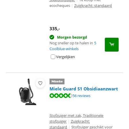
ecocheques
|
Zuigkracht: standaard
335
,-
Morgen bezorgd
Nog sneller op te halen in
5
Coolblue-winkels
Vergelijken
Miele Guard S1 Obsidiaanzwart
Beoordeling is 8,9 van de 10, gebaseerd op 56 reviews.
56 reviews
Stofzuiger met zak, Traditionele
stofzuiger
|
Zuigkracht:
standaard
|
Stofzuiger geschikt voor