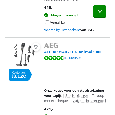
445
,-
Morgen bezorgd
Vergelijken
Voordelige Tweedekans
van
384
,-
AEG AP91AB21DG Animal 9000
Beoordeling is 8,7 van de 10, gebaseerd op 18 reviews.
18 reviews
Onze keuze voor een steelstofzuiger
voor tapijt
|
Steelstofzuiger
|
Te koop
met ecocheques
|
Zuigkracht: zeer goed
471
,-