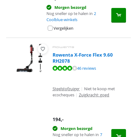
Morgen bezorgd
Nog sneller op te halen in
2
Coolblue-winkels
Vergelijken
Rowenta X-Force Flex 9.60
RH2078
Beoordeling is 8,4 van de 10, gebaseerd op 46 reviews.
46 reviews
Steelstofzuiger
|
Niet te koop met
ecocheques
|
Zuigkracht: goed
194
,-
Morgen bezorgd
Nog sneller op te halen in
7