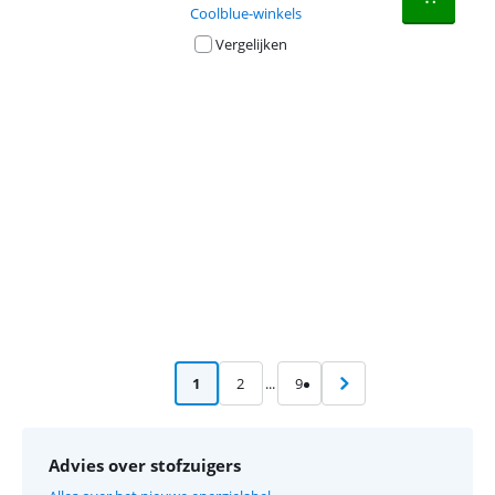
Coolblue-winkels
Vergelijken
Advertentie
1
2
...
9
Advies over stofzuigers