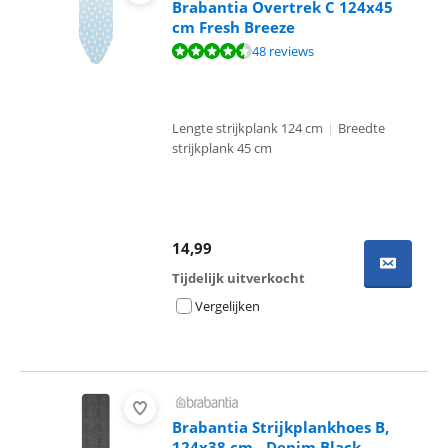
Brabantia Overtrek C 124x45
cm Fresh Breeze
Beoordeling is 8,7 van de 10, gebaseerd op 48 reviews.
48 reviews
Lengte strijkplank 124 cm
|
Breedte
strijkplank 45 cm
14,99
Tijdelijk uitverkocht
Vergelijken
Brabantia Strijkplankhoes B,
124x38 cm - Denim Black