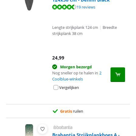
Beoordeling is 8,6 van de 10, gebaseerd op 19 reviews.
19 reviews
Lengte strijkplank 124 cm
|
Breedte
strijkplank 38 cm
24,99
Morgen bezorgd
Nog sneller op te halen in
2
Coolblue-winkels
Vergelijken
Gratis
ruilen
Brabantia Strijkplankhoes A -