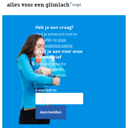
alles voor een glimlach
1
Heb je een vraag?
Vind je antwoord snel en
makkelijk op
onze
klantenservice pagina
.
Meld je aan voor onze
nieuwsbrief
Ontvang de beste
aanbiedingen en
persoonlijk advies.
E-mailadres
Aanmelden