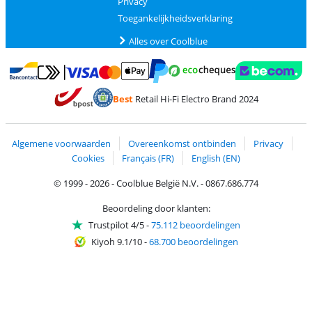
Privacy
Toegankelijkheidsverklaring
Alles over Coolblue
Betalen met MasterCard en Visa via ClickToPay
Betalen met Ecocheques
Betalen met Bancontact
Betalen met ApplePay
Webshop Trustmar
Betalen met PayPal
Best
Retail Hi-Fi Electro Brand 2024
Trustprofile van Coolblue
Verzending en bezorging met bPost
Algemene voorwaarden
Overeenkomst ontbinden
Privacy
Cookies
Français (FR)
English (EN)
© 1999 - 2026 - Coolblue België N.V. - 0867.686.774
Beoordeling door klanten:
Trustpilot 4/5
-
75.112 beoordelingen
Kiyoh 9.1/10
-
68.700 beoordelingen