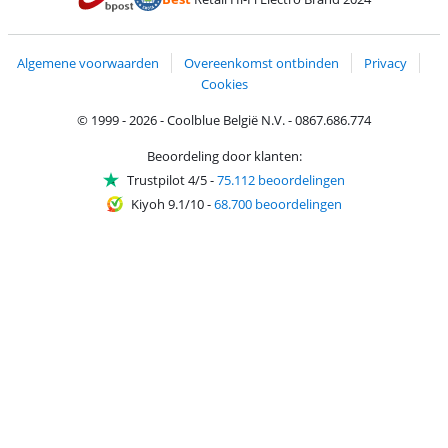
Trustprofile van Coolblue
Verzending en bezorging met bPost
Algemene voorwaarden
Overeenkomst ontbinden
Privacy
Cookies
© 1999 - 2026 - Coolblue België N.V. - 0867.686.774
Beoordeling door klanten:
Trustpilot 4/5
-
75.112 beoordelingen
Kiyoh 9.1/10
-
68.700 beoordelingen