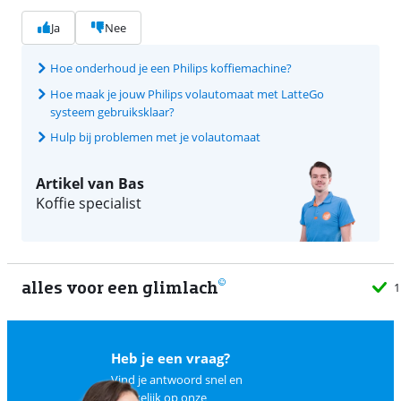
Ja
Nee
Hoe onderhoud je een Philips koffiemachine?
Hoe maak je jouw Philips volautomaat met LatteGo
systeem gebruiksklaar?
Hulp bij problemen met je volautomaat
Artikel van Bas
Koffie specialist
alles voor een glimlach
1
Heb je een vraag?
Vind je antwoord snel en
makkelijk op
onze