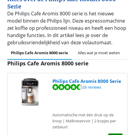
Serie
De Philips Cafe Aromis 8000 serie is het nieuwe
model binnen de Philips lijn. Deze espressomachine
zet koffie op professioneel niveau en heeft een hoop
handige functies. In dit artikel lees je over de
gebruiksvriendelijkheid van deze volautomaat.
Philips Cafe Aromis 8000 serie
Alles wat je moet weten
55 
Philips Cafe Aromis 8000 serie
Philips Cafe Aromis 8000 Serie
Beoordeling is 9,2 van de 10, gebaseerd op 26 reviews.
26 reviews
Automatische met één druk op de
knop | Melkreservoir | 2 kopjes per
zetbeurt