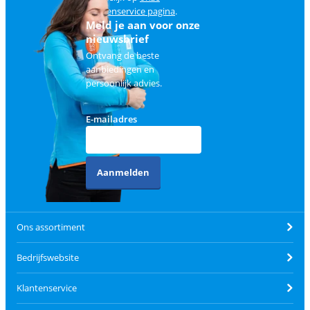
klantenservice pagina
.
Meld je aan voor onze
nieuwsbrief
Ontvang de beste
aanbiedingen en
persoonlijk advies.
E-mailadres
Aanmelden
Ons assortiment
Bedrijfswebsite
Klantenservice