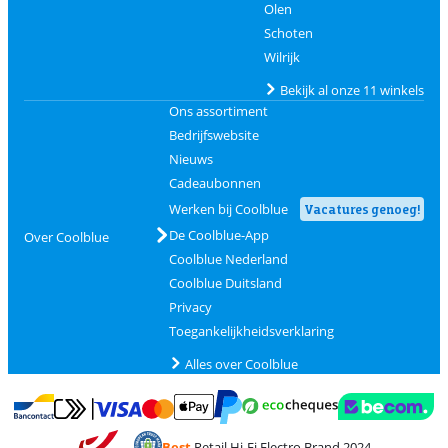
Olen
Schoten
Wilrijk
Bekijk al onze 11 winkels
Ons assortiment
Bedrijfswebsite
Nieuws
Cadeaubonnen
Werken bij Coolblue
Vacatures genoeg!
De Coolblue-App
Over Coolblue
Coolblue Nederland
Coolblue Duitsland
Privacy
Toegankelijkheidsverklaring
Alles over Coolblue
Betalen met MasterCard en Visa via ClickToPay
Betalen met Ecocheques
Betalen met Bancontact
Betalen met ApplePay
Webshop Trustmar
Betalen met PayPal
Best
Retail Hi-Fi Electro Brand 2024