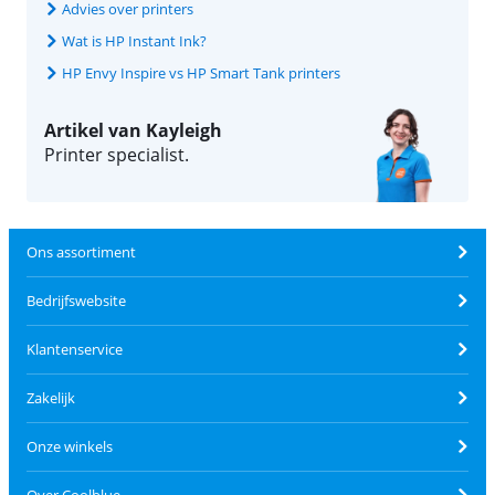
Advies over printers
Wat is HP Instant Ink?
HP Envy Inspire vs HP Smart Tank printers
Artikel van Kayleigh
Printer specialist.
Ons assortiment
Bedrijfswebsite
Klantenservice
Zakelijk
Onze winkels