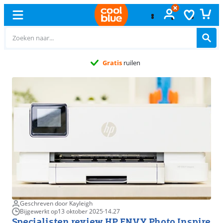
Gratis
ruilen
Geschreven door Kayleigh
Bijgewerkt op
13 oktober 2025
·
14.27
Specialisten review HP ENVY Photo Inspire