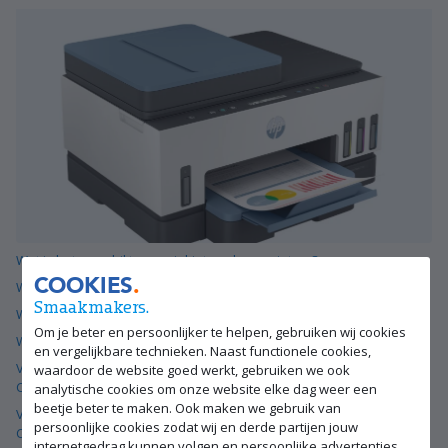
Wat is het verschil tussen inkjet- en laserprinters?
COOKIES
Wat is het verschil tussen inkjet- en laserprinters?
Smaakmakers.
Wat is het verschil tussen inkjet- en laserprinters?
Om je beter en persoonlijker te helpen, gebruiken wij cookies
Wat is het verschil tussen inkjet- en laserprinters?
en vergelijkbare technieken. Naast functionele cookies,
Vergelijk de Canon PIXMA G650 met de Canon PIXMA TS9550 en de
waardoor de website goed werkt, gebruiken we ook
Canon PIXMA TS7650i
analytische cookies om onze website elke dag weer een
beetje beter te maken. Ook maken we gebruik van
Vergelijk de Canon PIXMA G650 met de Canon PIXMA TS9550 en de
persoonlijke cookies zodat wij en derde partijen jouw
Canon PIXMA TS7650i
internetgedrag kunnen volgen en persoonlijke advertenties