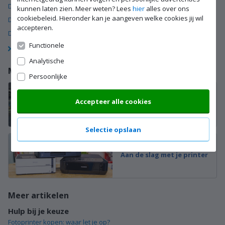
De verschillen tussen de Epson Expression printers
kunnen laten zien. Meer weten? Lees
hier
alles over ons
cookiebeleid. Hieronder kan je aangeven welke cookies jij wil
De verschillen tussen de Epson Expression printers
accepteren.
De verschillen tussen de Epson Expression printers
Functionele
Bekijk meer artikelen (25)
Analytische
Meer hulp
Persoonlijke
Printers bekijken in onze
Accepteer alle cookies
winkels
Selectie opslaan
Aan de slag met je printer
Meer artikelen
Hulp bij je keuze
Fotoprinter kopen: waar let je op?