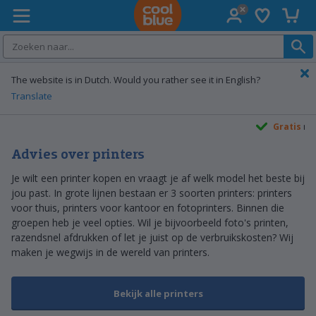
Verlanglijst
Winke
Coolblue home
The website is in Dutch. Would you rather see it in English?
Translate
Gratis
ruilen
Advies over printers
Je wilt een printer kopen en vraagt je af welk model het beste bij
jou past. In grote lijnen bestaan er 3 soorten printers: printers
voor thuis, printers voor kantoor en fotoprinters. Binnen die
groepen heb je veel opties. Wil je bijvoorbeeld foto's printen,
razendsnel afdrukken of let je juist op de verbruikskosten? Wij
maken je wegwijs in de wereld van printers.
Bekijk alle printers