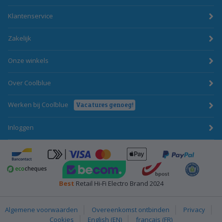
Klantenservice
Zakelijk
Onze winkels
Over Coolblue
Werken bij Coolblue
Vacatures genoeg!
Inloggen
ApplePay
Bancontact
click-to-pay-credit-card-visa
PayPal
BecomTrustmark
bpost
Emota
Ecocheques
Best
Retail Hi-Fi Electro Brand 2024
Algemene voorwaarden
Overeenkomst ontbinden
Privacy
Cookies
English (EN)
français (FR)