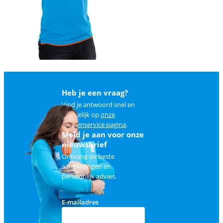
Heb je een vraag?
Vind je antwoord snel en
makkelijk op
onze
klantenservice pagina
.
Meld je aan voor onze
nieuwsbrief
Ontvang de beste
aanbiedingen en
persoonlijk advies.
E-mailadres