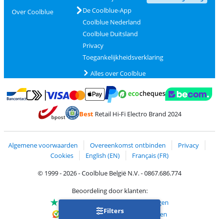
De Coolblue-App
Over Coolblue
Coolblue Nederland
Coolblue Duitsland
Privacy
Toegankelijkheidsverklaring
Alles over Coolblue
Betalen met MasterCard en Visa via ClickToPay
Betalen met Ecocheques
Betalen met Bancontact
Betalen met ApplePay
Webshop Trustmar
Betalen met PayPal
Best
Retail Hi-Fi Electro Brand 2024
Trustprofile van Coolblue
Verzending en bezorging met bPost
Algemene voorwaarden
Overeenkomst ontbinden
Privacy
Cookies
English (EN)
Français (FR)
© 1999 - 2026 - Coolblue België N.V. - 0867.686.774
Beoordeling door klanten:
Trustpilot 4/5
-
75.172 beoordelingen
Filters
Kiyoh 9.1/10
-
68.721 beoordelingen