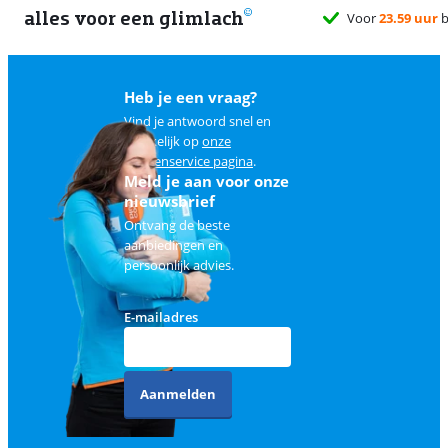
alles voor een glimlach
Voor
23.59 uur
b
Heb je een vraag?
Vind je antwoord snel en
makkelijk op
onze
klantenservice pagina
.
Meld je aan voor onze
nieuwsbrief
Ontvang de beste
aanbiedingen en
persoonlijk advies.
E-mailadres
Aanmelden