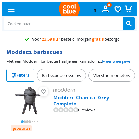
Voor
23.59 uur
besteld, morgen
gratis
bezorgd
Moddern barbecues
Met een Moddern barbecue haal je een kamado in huis die mooi staat in elke tuin. Kies uit moderne, zwarte poten of warme, houten poten. De barbecue zelf is mat en grijs of groen van kleur. Op de 2 zijtafels heb je genoeg ruimte voor ingrediënten, kruiden en bijgerechten. Je krijgt ook een plate setter, waardoor je direct verschillende kooktechnieken gebruikt. Gril bijvoorbeeld direct boven het vuur of gebruik je Moddern kamado als oven.
Meer weergeven
Filters
Barbecue accessoires
Vleesthermometers
Moddern Charcoal Grey
Complete
0 reviews
promotie