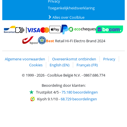
Privacy
Toegankelijkheidsverklaring
Alles over Coolblue
Betalen met MasterCard en Visa via ClickToPay
Betalen met Ecocheques
Betalen met Bancontact
Betalen met ApplePay
Webshop Trustmar
Betalen met PayPal
Best
Retail Hi-Fi Electro Brand 2024
Trustprofile van Coolblue
Verzending en bezorging met bPost
Algemene voorwaarden
Overeenkomst ontbinden
Privacy
Cookies
English (EN)
Français (FR)
© 1999 - 2026 - Coolblue België N.V. - 0867.686.774
Beoordeling door klanten:
Trustpilot 4/5
-
75.180 beoordelingen
Kiyoh 9.1/10
-
68.729 beoordelingen