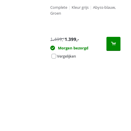
Complete
|
Kleur grijs
|
Abyss-blauw,
Groen
1.499
,-
1.399
,-
Morgen bezorgd
Vergelijken
Advertentie