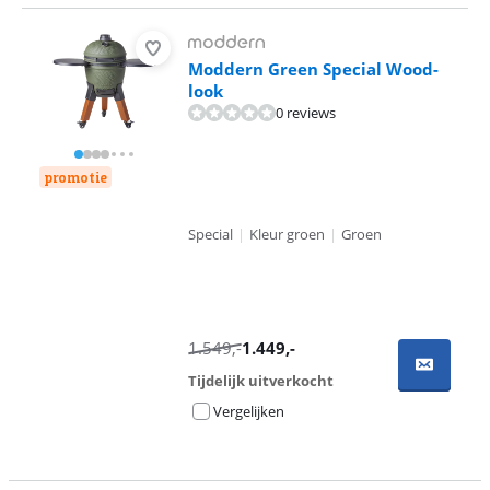
Moddern Green Special Wood-
look
0 reviews
promotie
Special
|
Kleur groen
|
Groen
1.549
,-
1.449
,-
Tijdelijk uitverkocht
Vergelijken