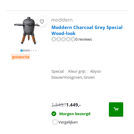
Moddern Charcoal Grey Special
Wood-look
0 reviews
promotie
Special
|
Kleur grijs
|
Abyss-
blauw/mosgroen, Groen
1.549
,-
1.449
,-
Morgen bezorgd
Vergelijken