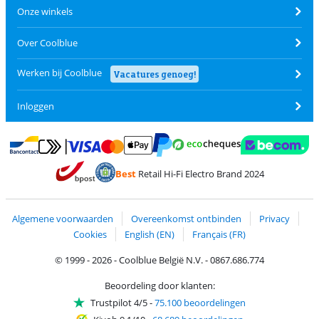
Onze winkels
Over Coolblue
Werken bij Coolblue
Vacatures genoeg!
Inloggen
Betalen met MasterCard en Visa via ClickToPay
Betalen met Ecocheques
Betalen met Bancontact
Betalen met ApplePay
Webshop Trustmar
Betalen met PayPal
Best
Retail Hi-Fi Electro Brand 2024
Trustprofile van Coolblue
Verzending en bezorging met bPost
Algemene voorwaarden
Overeenkomst ontbinden
Privacy
Cookies
English (EN)
Français (FR)
© 1999 - 2026 - Coolblue België N.V. - 0867.686.774
Beoordeling door klanten:
Trustpilot 4/5
-
75.100 beoordelingen