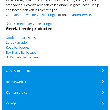
afhandelen. De verzekeringen vallen onder Belgisch recht. Heb je
een klacht, dan kan je terecht bij de
Ombudsman van de Verzekeringen
of onze
klantenservice
.
Lees meer over verzekeringen
Gerelateerde producten
Moddern barbecues
Large kamado
Kogelbarbecues
Bekijk alle Barbecues
Kamado barbecues
Ons assortiment
Bedrijfswebsite
Klantenservice
Zakelijk