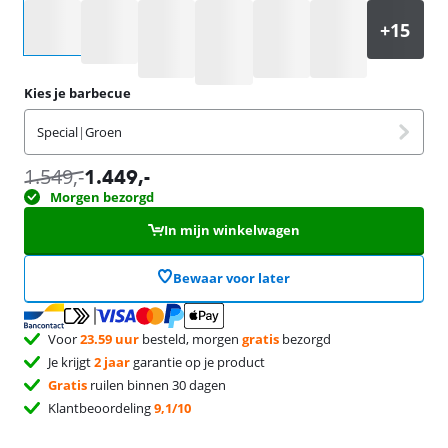
Selecteer een optie
Kies je barbecue
Special
|
Groen
1.549
,-
1.449
,-
Morgen bezorgd
In mijn winkelwagen
Bewaar voor later
Voor
23.59 uur
besteld, morgen
gratis
bezorgd
Je krijgt
2 jaar
garantie op je product
Gratis
ruilen binnen 30 dagen
Klantbeoordeling
9,1/10