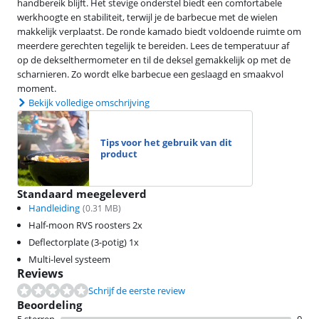
handbereik blijft. Het stevige onderstel biedt een comfortabele
werkhoogte en stabiliteit, terwijl je de barbecue met de wielen
makkelijk verplaatst. De ronde kamado biedt voldoende ruimte om
meerdere gerechten tegelijk te bereiden. Lees de temperatuur af
op de dekselthermometer en til de deksel gemakkelijk op met de
scharnieren. Zo wordt elke barbecue een geslaagd en smaakvol
moment.
Bekijk volledige omschrijving
Tips voor het gebruik van dit
product
Standaard meegeleverd
Handleiding
(
0.31
MB)
Half-moon RVS roosters 2x
Deflectorplate (3-potig) 1x
Multi-level systeem
Reviews
Schrijf de eerste review
Beoordeling
5 sterren
0