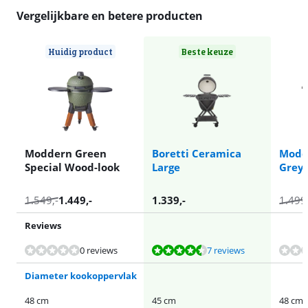
Vergelijkbare en betere producten
Huidig product
Beste keuze
Moddern Green
Boretti Ceramica
Modd
Special Wood-look
Large
Grey
1.549
,-
1.449
,-
1.339
,-
1.499
Reviews
Beoordeling is 9,3 van de 10, gebaseerd op 7 reviews.
0 reviews
7 reviews
Diameter kookoppervlak
48 cm
45 cm
48 cm