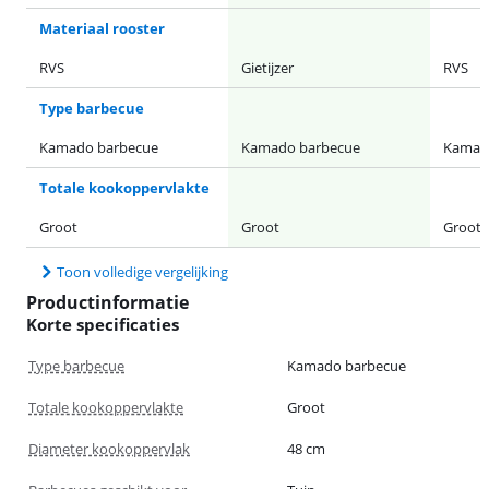
Materiaal rooster
RVS
Gietijzer
RVS
Type barbecue
Kamado barbecue
Kamado barbecue
Kamad
Totale kookoppervlakte
Groot
Groot
Groot
Toon volledige vergelijking
Productinformatie
Korte specificaties
Type barbecue
Kamado barbecue
Totale kookoppervlakte
Groot
Diameter kookoppervlak
48 cm