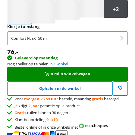
Selecteer een optie
Kies je tuinslang
Comfort FLEX
|
50 m
76
,-
Geleverd op maandag
Nog sneller op te halen
in 1 winkel
In mijn winkelwagen
Ophalen in de winkel
Voor
morgen 23.59 uur
besteld, maandag
gratis
bezorgd
Je krijgt
2 jaar
garantie op je product
Gratis
ruilen binnen 30 dagen
Klantbeoordeling
9,1/10
Bestel online of in onze winkels met