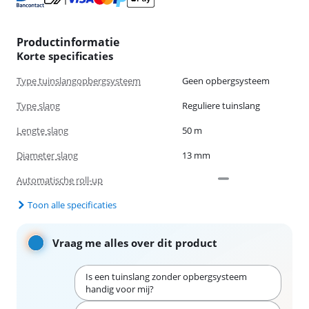
Productinformatie
Korte specificaties
Type tuinslangopbergsysteem
Geen opbergsysteem
Type slang
Reguliere tuinslang
Lengte slang
50 m
Diameter slang
13 mm
Automatische roll-up
Toon alle specificaties
Vraag me alles over dit product
Is een tuinslang zonder opbergsysteem
handig voor mij?