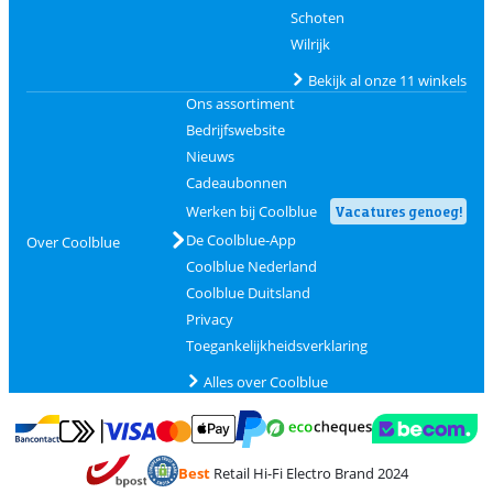
Schoten
Wilrijk
Bekijk al onze 11 winkels
Ons assortiment
Bedrijfswebsite
Nieuws
Cadeaubonnen
Werken bij Coolblue
Vacatures genoeg!
De Coolblue-App
Over Coolblue
Coolblue Nederland
Coolblue Duitsland
Privacy
Toegankelijkheidsverklaring
Alles over Coolblue
Betalen met MasterCard en Visa via ClickToPay
Betalen met Ecocheques
Betalen met Bancontact
Betalen met ApplePay
Webshop Trustmar
Betalen met PayPal
Best
Retail Hi-Fi Electro Brand 2024