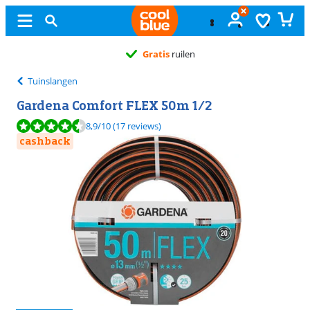
Gratis
ruilen
Tuinslangen
Gardena Comfort FLEX 50m 1/2
Beoordeling is 8,9 van de 10, gebaseerd op 17 reviews.
8,9
/10
(17 reviews)
cashback