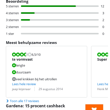
Beoordeling
5 sterren
12
4 sterren
3
3 sterren
2
2 sterren
0
1 ster
0
Meest behulpzame reviews
Beoordeling is 6,5 van de 10.
Beoordeling i
6,5
/10
te vormvast
Super 
lengte
duurzaam
veel knikken bij het uitrollen
Lees hele review
Lees hel
Beoordeling door:
Datum:
Beoordeling 
Datum:
jaap leijenaar
29 augustus 2014
Henk Me
Toon alle 17 reviews
Gardena: 15 procent cashback