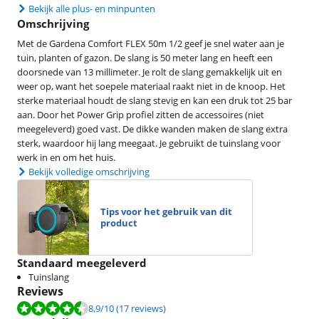
Bekijk alle plus- en minpunten
Omschrijving
Met de Gardena Comfort FLEX 50m 1/2 geef je snel water aan je
tuin, planten of gazon. De slang is 50 meter lang en heeft een
doorsnede van 13 millimeter. Je rolt de slang gemakkelijk uit en
weer op, want het soepele materiaal raakt niet in de knoop. Het
sterke materiaal houdt de slang stevig en kan een druk tot 25 bar
aan. Door het Power Grip profiel zitten de accessoires (niet
meegeleverd) goed vast. De dikke wanden maken de slang extra
sterk, waardoor hij lang meegaat. Je gebruikt de tuinslang voor
werk in en om het huis.
Bekijk volledige omschrijving
Tips voor het gebruik van dit
product
Standaard meegeleverd
Tuinslang
Reviews
Beoordeling is 8,9 van de 10, gebaseerd op 17 reviews.
8,9
/10
(17 reviews)