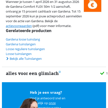
Wanneer je tussen 1 april 2026 en 31 augustus 2026
de Gardena Comfort FLEX 50m 1/2 aanschaft,
ontvang je 15 procent cashback van Gardena. Tot 15
september 2026 kun je jouw actieproduct aanmelden
voor de actie van Gardena. Bekijk de
actievoorwaarden
(pdf) voor meer informatie.
Gerelateerde producten
Gardena losse tuinslang
Gardena tuinslangen
Losse reguliere tuinslangen
Losse tuinslangen
Bekijk alle Tuinslangen
alles voor een glimlach
1
Heb je een vraag?
Vind je antwoord snel en
makkelijk op
onze
klantenservice pagina
.