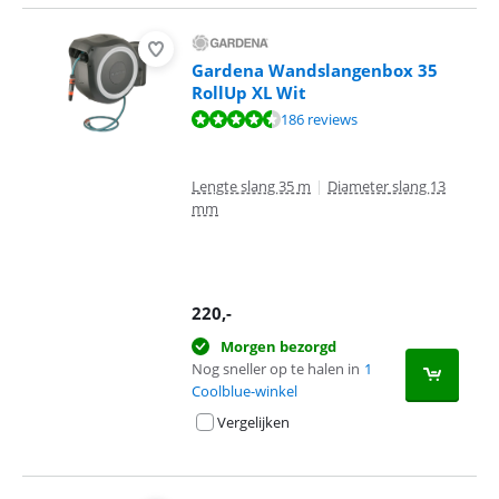
Gardena Wandslangenbox 35
RollUp XL Wit
Beoordeling is 9,1 van de 10, gebaseerd op 186 reviews.
186 reviews
Lengte slang 35 m
|
Diameter slang 13
mm
220
,-
Morgen bezorgd
Nog sneller op te halen in
1
Coolblue-winkel
Vergelijken