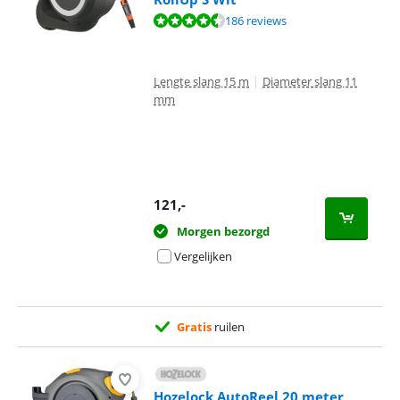
Beoordeling is 9,1 van de 10, gebaseerd op 186 reviews.
186 reviews
Lengte slang 15 m
|
Diameter slang 11
mm
121
,-
Morgen bezorgd
Vergelijken
Gratis
ruilen
Hozelock AutoReel 20 meter