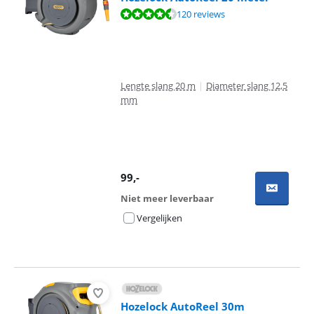
Beoordeling is 8,9 van de 10, gebaseerd op 120 reviews.
120 reviews
Lengte slang 20 m
|
Diameter slang 12,5
mm
99
,-
Niet meer leverbaar
Vergelijken
Hozelock AutoReel 30m