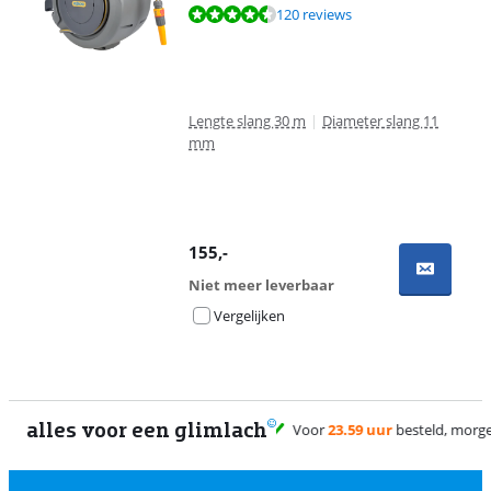
Beoordeling is 8,9 van de 10, gebaseerd op 120 reviews.
120 reviews
Lengte slang 30 m
|
Diameter slang 11
mm
155
,-
Niet meer leverbaar
Vergelijken
alles voor een glimlach
1