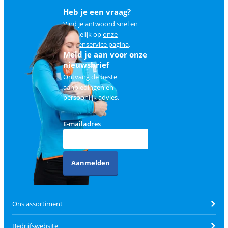
Heb je een vraag?
Vind je antwoord snel en
makkelijk op
onze
klantenservice pagina
.
Meld je aan voor onze
nieuwsbrief
Ontvang de beste
aanbiedingen en
persoonlijk advies.
E-mailadres
Aanmelden
Ons assortiment
Bedrijfswebsite