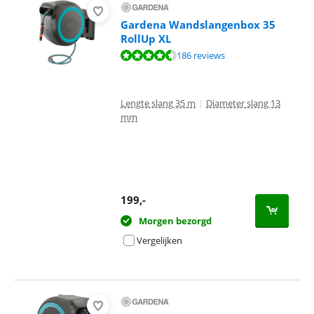
Gardena Wandslangenbox 35
RollUp XL
Beoordeling is 9,1 van de 10, gebaseerd op 186 reviews.
186 reviews
Lengte slang 35 m
|
Diameter slang 13
mm
199
,-
Morgen bezorgd
Vergelijken