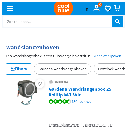
Gratis
ruilen
Wandslangenboxen
Een wandslangenbox is een tuinslang die vastzit in een haspel die je aan een muur bevestigt. Zo staat de tuinslang nooit in de weg in de schuur en heb je hem altijd snel bij de hand. Ook rol je de tuinslang snel en strak op na gebruik. Ga voor een wandslangenbox met een 25 meter lange slang als je een kleine tot middelgrote tuin hebt. Heb je een grote tuin of een tuin met veel bomen waar je langs moet met de slang? Dan kies je een wandslangenbox met een 40 meter lange slang. Zorg er wel voor dat je de wandslangenbox in de buurt van een kraan plaatst waar je de slang op aansluit.
Meer weergeven
Filters
Gardena wandslangenboxen
Hozelock wands
Gardena Wandslangenbox 25
RollUp M/L Wit
Beoordeling is 9,1 van de 10, gebaseerd op 186 reviews.
186 reviews
Lengte slang 25 m
|
Diameter slang 13