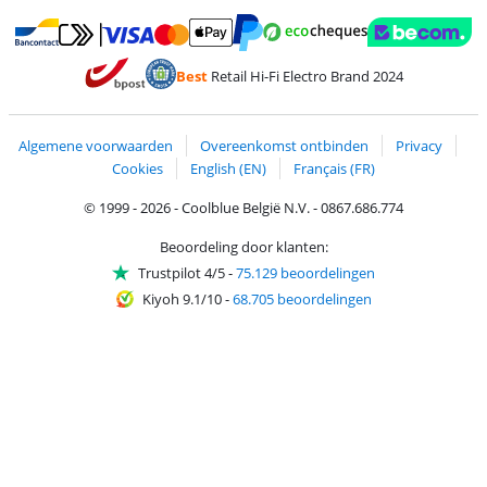
Betalen met MasterCard en Visa via ClickToPay
Betalen met Ecocheques
Betalen met Bancontact
Betalen met ApplePay
Webshop Trustmar
Betalen met PayPal
Best
Retail Hi-Fi Electro Brand 2024
Trustprofile van Coolblue
Verzending en bezorging met bPost
Algemene voorwaarden
Overeenkomst ontbinden
Privacy
Cookies
English (EN)
Français (FR)
© 1999 - 2026 - Coolblue België N.V. - 0867.686.774
Beoordeling door klanten:
Trustpilot 4/5
-
75.129 beoordelingen
Kiyoh 9.1/10
-
68.705 beoordelingen