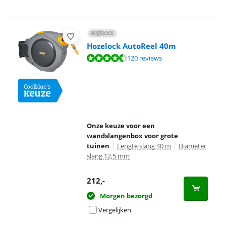
Hozelock AutoReel 40m
Beoordeling is 8,9 van de 10, gebaseerd op 120 reviews.
120 reviews
Onze keuze voor een
wandslangenbox voor grote
tuinen
|
Lengte slang 40 m
|
Diameter
slang 12,5 mm
212
,-
Morgen bezorgd
Vergelijken