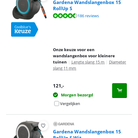
Gardena Wandslangenbox 15
RollUp S
Beoordeling is 9,1 van de 10, gebaseerd op 186 reviews.
186 reviews
Onze keuze voor een
wandslangenbox voor kleinere
tuinen
|
Lengte slang 15 m
|
Diameter
slang 11 mm
121
,-
Morgen bezorgd
Vergelijken
Gardena Wandslangenbox 15
RollUp S Wit