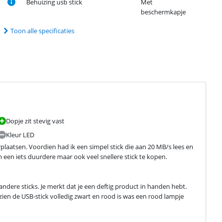
Behuizing usb stick
Met
beschermkapje
Toon alle specificaties
Dopje zit stevig vast
Kleur LED
aatsen. Voordien had ik een simpel stick die aan 20 MB/s lees en 
m een iets duurdere maar ook veel snellere stick te kopen.
andere sticks. Je merkt dat je een deftig product in handen hebt. 
zien de USB-stick volledig zwart en rood is was een rood lampje 