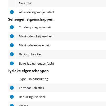
Garantie
Afhandeling van je defect
Geheugen eigenschappen
Geheugen eigenschappen
Totale opslagcapaciteit
Maximale schrijfsnelheid
Maximale leessnelheid
Back-up functie
Beveiligd geheugen (usb)
Fysieke eigenschappen
Fysieke eigenschappen
Type usb-aansluiting
Formaat usb stick
Behuizing usb stick
Diepte