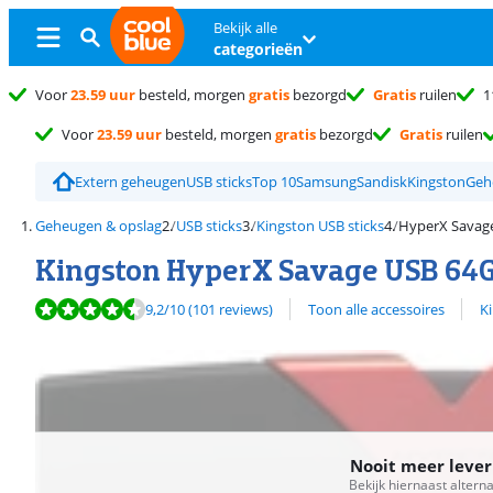
Bekijk alle
categorieën
Voor
23.59 uur
besteld, morgen
gratis
bezorgd
Gratis
ruilen
1
Voor
23.59 uur
besteld, morgen
gratis
bezorgd
Gratis
ruilen
Extern geheugen
USB sticks
Top 10
Samsung
Sandisk
Kingston
Geh
Geheugen & opslag
USB sticks
Kingston USB sticks
HyperX Savag
Kingston HyperX Savage USB 64
Beoordeling is 9,2 van de 10, gebaseerd op 101 reviews.
Bekijk alle
9,2
/10
(101 reviews)
Toon alle accessoires
K
Nooit meer leve
Bekijk hiernaast altern