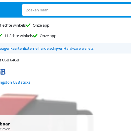
1 échte winkels
Onze app
11 échte winkels
Onze app
eugenkaarten
Externe harde schijven
Hardware wallets
e USB 64GB
GB
ingston USB sticks
rbaar
atieven