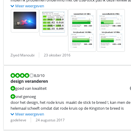
Indien ik problemen ondervind met de USB-stick pas ik deze review a
Meer weergeven
Beoordeling door:
Datum:
Ziyed Manoubi
23 oktober 2016
Beoordeling is 8,0 van de 10.
8,0
/10
design veranderen
goed van kwaliteit
snel genoeg
door het design, het rode kruis  maakt de stick te breed !, kan men de 
helemaal scheeft omdat dat rode kruis op de Kingston te breed is
Meer weergeven
Beoordeling door:
Datum:
godelieve
24 augustus 2017