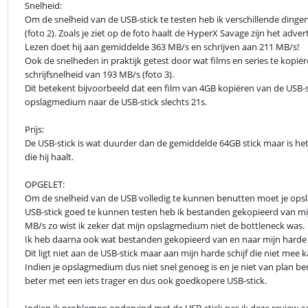
Snelheid:

Om de snelheid van de USB-stick te testen heb ik verschillende din
(foto 2). Zoals je ziet op de foto haalt de HyperX Savage zijn het adv
Lezen doet hij aan gemiddelde 363 MB/s en schrijven aan 211 MB/s!

Ook de snelheden in praktijk getest door wat films en series te kopiër
schrijfsnelheid van 193 MB/s (foto 3).

Dit betekent bijvoorbeeld dat een film van 4GB kopiëren van de USB-s
opslagmedium naar de USB-stick slechts 21s.
Prijs:

De USB-stick is wat duurder dan de gemiddelde 64GB stick maar is he
die hij haalt.
OPGELET:

Om de snelheid van de USB volledig te kunnen benutten moet je opsl
USB-stick goed te kunnen testen heb ik bestanden gekopieerd van mijn 
MB/s zo wist ik zeker dat mijn opslagmedium niet de bottleneck was.

Ik heb daarna ook wat bestanden gekopieerd van en naar mijn harde schi
Dit ligt niet aan de USB-stick maar aan mijn harde schijf die niet mee 
Indien je opslagmedium dus niet snel genoeg is en je niet van plan be
beter met een iets trager en dus ook goedkopere USB-stick.