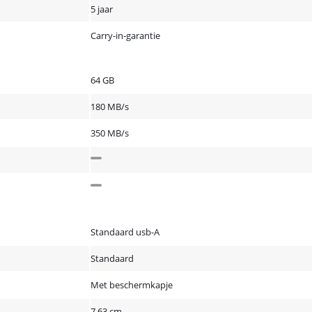
5 jaar
Carry-in-garantie
64 GB
180 MB/s
350 MB/s
Standaard usb-A
Standaard
Met beschermkapje
7,63 cm