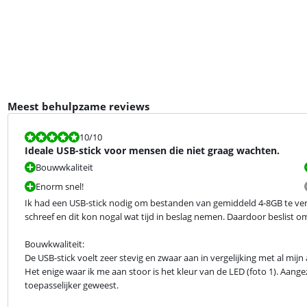
Meest behulpzame reviews
Beoordeling is 10 van de 10.
10
/10
Ideale USB-stick voor mensen die niet graag wachten.
Bouwwkaliteit
Enorm snel!
Ik had een USB-stick nodig om bestanden van gemiddeld 4-8GB te verpl
schreef en dit kon nogal wat tijd in beslag nemen. Daardoor beslist o
Bouwkwaliteit:

De USB-stick voelt zeer stevig en zwaar aan in vergelijking met al mijn 
Het enige waar ik me aan stoor is het kleur van de LED (foto 1). Aange
toepasselijker geweest.