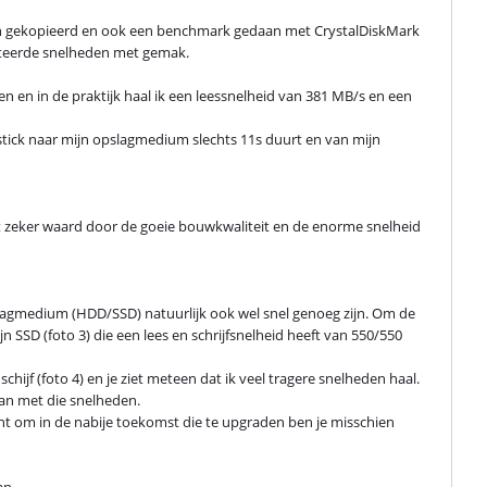
gen gekopieerd en ook een benchmark gedaan met CrystalDiskMark 
erteerde snelheden met gemak.

en en in de praktijk haal ik een leessnelheid van 381 MB/s en een 
tick naar mijn opslagmedium slechts 11s duurt en van mijn 
t zeker waard door de goeie bouwkwaliteit en de enorme snelheid 
agmedium (HDD/SSD) natuurlijk ook wel snel genoeg zijn. Om de 
SSD (foto 3) die een lees en schrijfsnelheid heeft van 550/550 
jf (foto 4) en je ziet meteen dat ik veel tragere snelheden haal. 
kan met die snelheden.

nt om in de nabije toekomst die te upgraden ben je misschien 