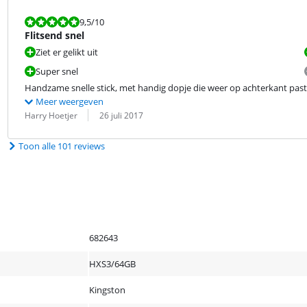
Beoordeling is 9,5 van de 10.
9,5
/10
Flitsend snel
Ziet er gelikt uit
Super snel
Handzame snelle stick, met handig dopje die weer op achterkant past
Meer weergeven
Beoordeling door:
Datum:
Harry Hoetjer
26 juli 2017
Toon alle 101 reviews
682643
HXS3/64GB
Kingston