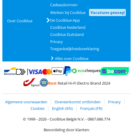
Cadeaubonnen
Werken bij Coolblue
Vacatures genoeg!
De Coolblue-App
Over Coolblue
Coolblue Nederland
Coolblue Duitsland
Privacy
Toegankelijkheidsverklaring
Alles over Coolblue
Betalen met MasterCard en Visa via ClickToPay
Betalen met Ecocheques
Betalen met Bancontact
Betalen met ApplePay
Webshop Trustmar
Betalen met PayPal
Best
Retail Hi-Fi Electro Brand 2024
Trustprofile van Coolblue
Verzending en bezorging met bPost
Algemene voorwaarden
Overeenkomst ontbinden
Privacy
Cookies
English (EN)
Français (FR)
© 1999 - 2026 - Coolblue België N.V. - 0867.686.774
Beoordeling door klanten: