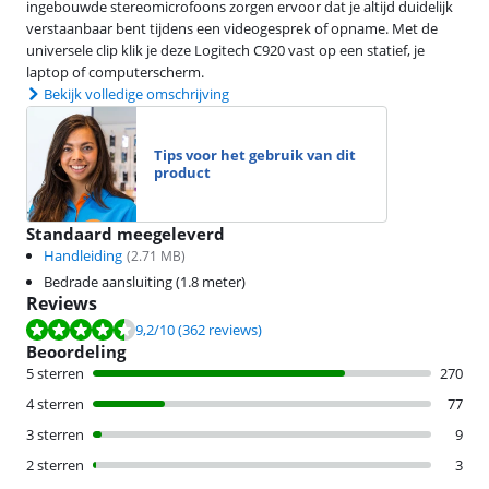
ingebouwde stereomicrofoons zorgen ervoor dat je altijd duidelijk
verstaanbaar bent tijdens een videogesprek of opname. Met de
universele clip klik je deze Logitech C920 vast op een statief, je
laptop of computerscherm.
Bekijk volledige omschrijving
Tips voor het gebruik van dit
product
Standaard meegeleverd
Handleiding
(
2.71
MB)
Bedrade aansluiting (1.8 meter)
Reviews
Beoordeling is 9,2 van de 10, gebaseerd op 362 reviews.
9,2
/10
(362 reviews)
Beoordeling
5 sterren
270
4 sterren
77
3 sterren
9
2 sterren
3