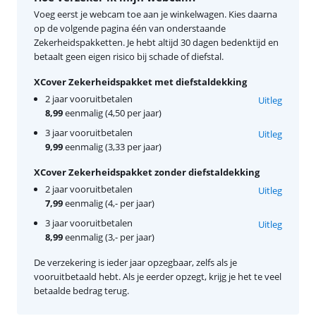
Voeg eerst je webcam toe aan je winkelwagen. Kies daarna
op de volgende pagina één van onderstaande
Zekerheidspakketten. Je hebt altijd 30 dagen bedenktijd en
betaalt geen eigen risico bij schade of diefstal.
XCover Zekerheidspakket met diefstaldekking
2 jaar vooruitbetalen
Uitleg
8,99
eenmalig (4,50 per jaar)
3 jaar vooruitbetalen
Uitleg
9,99
eenmalig (3,33 per jaar)
XCover Zekerheidspakket zonder diefstaldekking
2 jaar vooruitbetalen
Uitleg
7,99
eenmalig (4,- per jaar)
3 jaar vooruitbetalen
Uitleg
8,99
eenmalig (3,- per jaar)
De verzekering is ieder jaar opzegbaar, zelfs als je
vooruitbetaald hebt. Als je eerder opzegt, krijg je het te veel
betaalde bedrag terug.