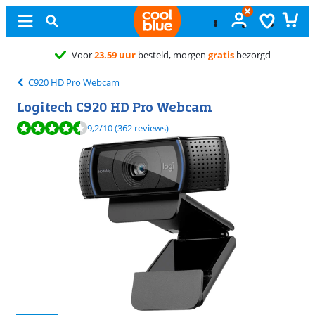
Gratis
ruilen
C920 HD Pro Webcam
Logitech C920 HD Pro Webcam
Beoordeling is 9,2 van de 10, gebaseerd op 362 reviews.
9,2
/10
(362 reviews)