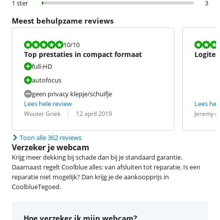
1 ster
3
Meest behulpzame reviews
Beoordeling is 10 van de 10.
Beoordeling i
10
/10
Top prestaties in compact formaat
Logite
full-HD
autofocus
geen privacy klepje/schuifje
Lees hele review
Lees hel
Beoordeling door:
Datum:
Beoordeling 
Datum:
Wouter Griek
12 april 2019
Jeremy de
Toon alle 362 reviews
Verzeker je webcam
Krijg meer dekking bij schade dan bij je standaard garantie.
Daarnaast regelt Coolblue alles: van afsluiten tot reparatie. Is een
reparatie niet mogelijk? Dan krijg je de aankoopprijs in
CoolblueTegoed.
Hoe verzeker ik mijn webcam?