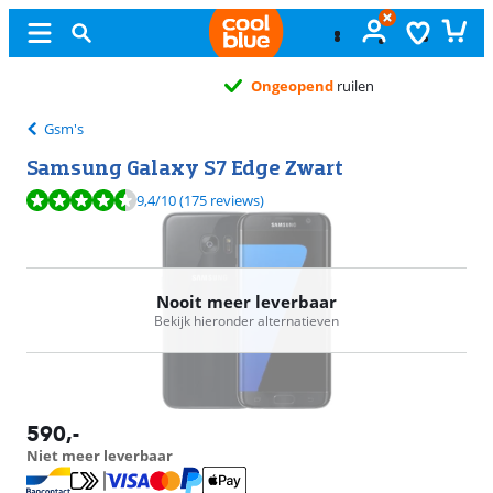
Ongeopend
ruilen
Gsm's
Samsung Galaxy S7 Edge Zwart
Beoordeling is 9,4 van de 10, gebaseerd op 175 reviews.
9,4
/10
(175 reviews)
Nooit meer leverbaar
Bekijk hieronder alternatieven
590
,-
Niet meer leverbaar