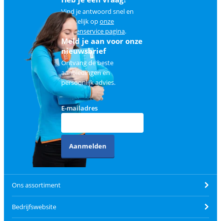
Vind je antwoord snel en
makkelijk op
onze
klantenservice pagina
.
Meld je aan voor onze
nieuwsbrief
Ontvang de beste
aanbiedingen en
persoonlijk advies.
E-mailadres
Aanmelden
Ons assortiment
Bedrijfswebsite