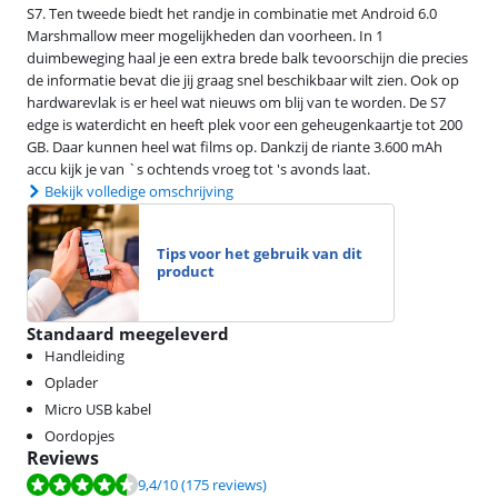
S7. Ten tweede biedt het randje in combinatie met Android 6.0
Marshmallow meer mogelijkheden dan voorheen. In 1
duimbeweging haal je een extra brede balk tevoorschijn die precies
de informatie bevat die jij graag snel beschikbaar wilt zien. Ook op
hardwarevlak is er heel wat nieuws om blij van te worden. De S7
edge is waterdicht en heeft plek voor een geheugenkaartje tot 200
GB. Daar kunnen heel wat films op. Dankzij de riante 3.600 mAh
accu kijk je van `s ochtends vroeg tot 's avonds laat.
Bekijk volledige omschrijving
Tips voor het gebruik van dit
product
Standaard meegeleverd
Handleiding
Oplader
Micro USB kabel
Oordopjes
Reviews
Beoordeling is 9,4 van de 10, gebaseerd op 175 reviews.
9,4
/10
(175 reviews)