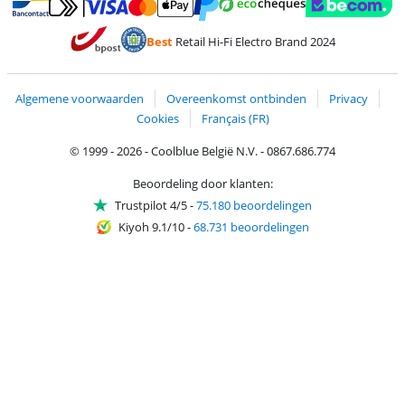
Betalen met MasterCard en Visa via ClickToPay
Betalen met Ecocheques
Betalen met Bancontact
Betalen met ApplePay
Webshop Trustmar
Betalen met PayPal
Best
Retail Hi-Fi Electro Brand 2024
Trustprofile van Coolblue
Verzending en bezorging met bPost
Algemene voorwaarden
Overeenkomst ontbinden
Privacy
Cookies
Français (FR)
© 1999 - 2026 - Coolblue België N.V. - 0867.686.774
Beoordeling door klanten:
Trustpilot 4/5
-
75.180 beoordelingen
Kiyoh 9.1/10
-
68.731 beoordelingen