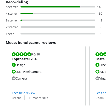
Beoordeling
5 sterren
140
4 sterren
30
3 sterren
3
2 sterren
0
1 ster
0
Meest behulpzame reviews
Beoordeling is 9,6 van de 10.
Beoordeling i
9,6
/10
Toptoestel 2016
Beste 
Design
Pracht
Dual Pixel Camera
Razen
Camera
Vinge
Lees hele review
Lees hel
Beoordeling door:
Datum:
Beoordeling 
Datum:
Brecht
11 maart 2016
Doom Fra