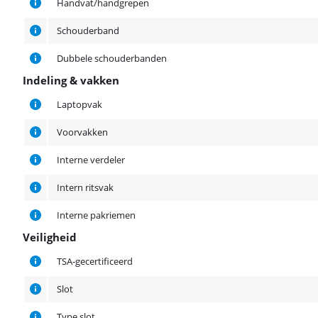
Handvat/handgrepen
Schouderband
Dubbele schouderbanden
Indeling & vakken
Indeling & vakken
Laptopvak
Voorvakken
Interne verdeler
Intern ritsvak
Interne pakriemen
Veiligheid
Veiligheid
TSA-gecertificeerd
Slot
Type slot