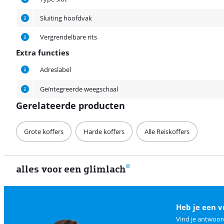
Sluiting hoofdvak
Vergrendelbare rits
Extra functies
Extra functies
Adreslabel
Geïntegreerde weegschaal
Gerelateerde producten
Grote koffers
Harde koffers
Alle Reiskoffers
alles voor een glimlach
Heb je een v
Vind je antwoor