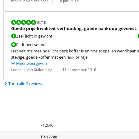
Beoordeling door:
Datum:
marielle van der poel
16 juni 2016
Beoordeling is 10 van de 10.
10
/10
Goede prijs-kwaliteit verhouding, goede aankoop geweest.
Zeer licht in gewicht
Rijdt heel soepel
Het valt me mee hoe licht deze koffer is en hoe soepel en wendbaar hij 
stevige, goede koffer met een leuk printje!
Meer weergeven
Beoordeling door:
Datum:
Lonneke van Kuilenburg
11 september 2016
Toon alle 2 reviews
712646
TR-12248