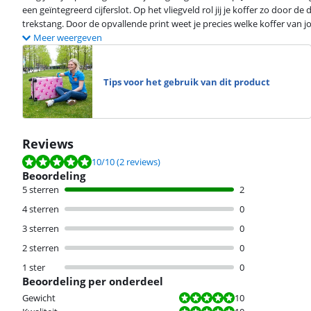
een geïntegreerd cijferslot. Op het vliegveld rol jij je koffer zo door 
trekstang. Door de opvallende print weet je precies welke koffer van jo
Meer weergeven
Tips voor het gebruik van dit product
Reviews
Beoordeling is 10 van de 10, gebaseerd op 2 reviews.
10
/10
(2 reviews)
Beoordeling
5 sterren
2
4 sterren
0
3 sterren
0
2 sterren
0
1 ster
0
Beoordeling per onderdeel
Beoordeling is 10 van de 10.
Gewicht
10