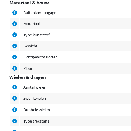
Materiaal & bouw
Materiaal & bouw
Buitenkant bagage
Materiaal
Type kunststof
Gewicht
Lichtgewicht koffer
Kleur
Wielen & dragen
Wielen & dragen
Aantal wielen
Zwenkwielen
Dubbele wielen
Type trekstang