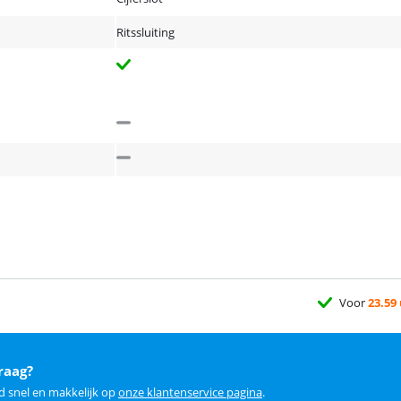
Ritssluiting
Voor
23.59
raag?
d snel en makkelijk op
onze klantenservice pagina
.