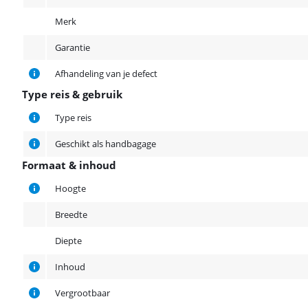
Merk
Garantie
Afhandeling van je defect
Type reis & gebruik
Type reis & gebruik
Type reis
Geschikt als handbagage
Formaat & inhoud
Formaat & inhoud
Hoogte
Breedte
Diepte
Inhoud
Vergrootbaar