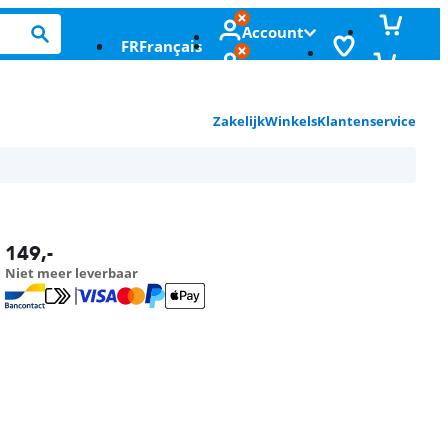
Account
FR
Français
Zakelijk
Winkels
Klantenservice
149
,-
Niet meer leverbaar