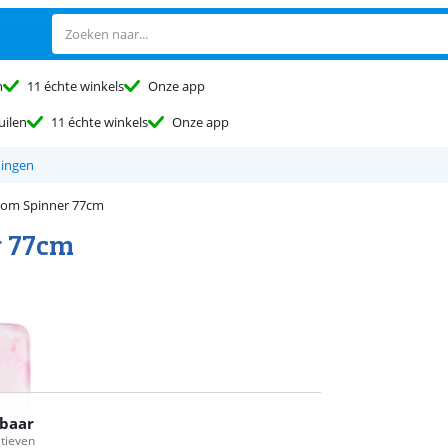
n
11 échte winkels
Onze app
uilen
11 échte winkels
Onze app
ingen
som Spinner 77cm
r 77cm
rbaar
atieven