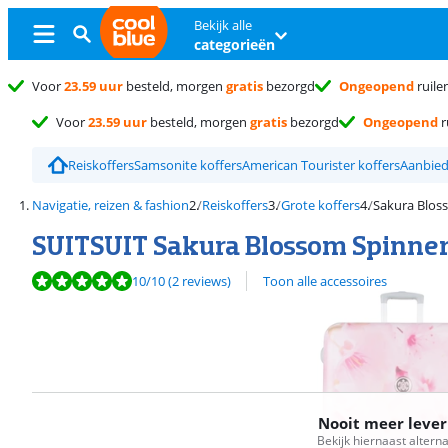
Bekijk alle
categorieën
Voor
23.59 uur
besteld, morgen
gratis
bezorgd
Ongeopend
ruile
Voor
23.59 uur
besteld, morgen
gratis
bezorgd
Ongeopend
r
Reiskoffers
Samsonite koffers
American Tourister koffers
Aanbied
Navigatie, reizen & fashion
Reiskoffers
Grote koffers
Sakura Blos
SUITSUIT Sakura Blossom Spinne
Beoordeling is 10 van de 10, gebaseerd op 2 reviews.
10
/10
(2 reviews)
Toon alle accessoires
Nooit meer leve
Bekijk hiernaast altern