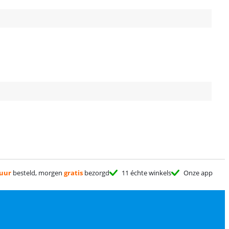
 uur
besteld, morgen
gratis
bezorgd
11 échte winkels
Onze app