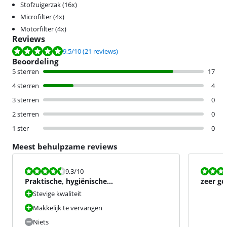
Stofzuigerzak (16x)
Microfilter (4x)
Motorfilter (4x)
Reviews
Beoordeling is 9,5 van de 10, gebaseerd op 21 reviews.
9,5
/10
(21 reviews)
Beoordeling
5 sterren
17
4 sterren
4
3 sterren
0
2 sterren
0
1 ster
0
Meest behulpzame reviews
Beoordeling is 9,3 van de 10.
Beoordeling i
9,3
/10
Praktische, hygiënische
zeer go
stofzuigerzakken
Stevige kwaliteit
Makkelijk te vervangen
Niets