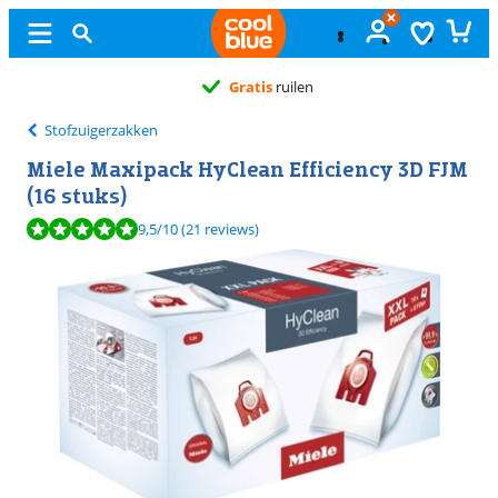
Gratis
ruilen
Stofzuigerzakken
Miele Maxipack HyClean Efficiency 3D FJM
(16 stuks)
Beoordeling is 9,5 van de 10, gebaseerd op 21 reviews.
9,5
/10
(21 reviews)