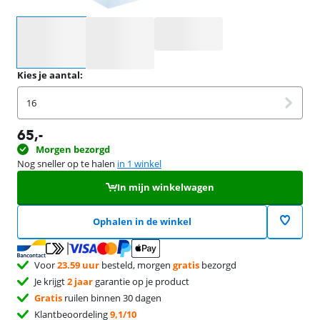
Selecteer een optie
Kies je aantal:
16
65
,-
Morgen bezorgd
Nog sneller op te halen
in 1 winkel
In mijn winkelwagen
Ophalen in de winkel
Voor
23.59 uur
besteld, morgen
gratis
bezorgd
Je krijgt
2 jaar
garantie op je product
Gratis
ruilen binnen 30 dagen
Klantbeoordeling
9,1/10