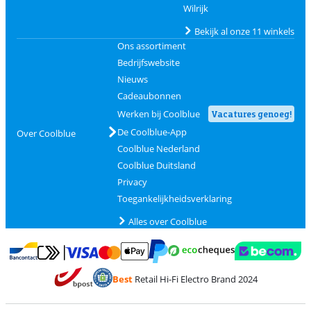
Wilrijk
Bekijk al onze 11 winkels
Ons assortiment
Bedrijfswebsite
Nieuws
Cadeaubonnen
Werken bij Coolblue
Vacatures genoeg!
De Coolblue-App
Over Coolblue
Coolblue Nederland
Coolblue Duitsland
Privacy
Toegankelijkheidsverklaring
Alles over Coolblue
Betalen met MasterCard en Visa via ClickToPay
Betalen met Ecocheques
Betalen met Bancontact
Betalen met ApplePay
Webshop Trustmar
Betalen met PayPal
Best
Retail Hi-Fi Electro Brand 2024
Trustprofile van Coolblue
Verzending en bezorging met bPost