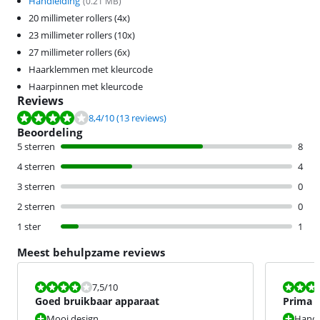
Handleiding
(
0.21
MB)
20 millimeter rollers (4x)
23 millimeter rollers (10x)
27 millimeter rollers (6x)
Haarklemmen met kleurcode
Haarpinnen met kleurcode
Reviews
Beoordeling is 8,4 van de 10, gebaseerd op 13 reviews.
8,4
/10
(13 reviews)
Beoordeling
5 sterren
8
4 sterren
4
3 sterren
0
2 sterren
0
1 ster
1
Meest behulpzame reviews
Beoordeling is 7,5 van de 10.
Beoordeling i
7,5
/10
Goed bruikbaar apparaat
Prima s
haar,te
Mooi design
Handi