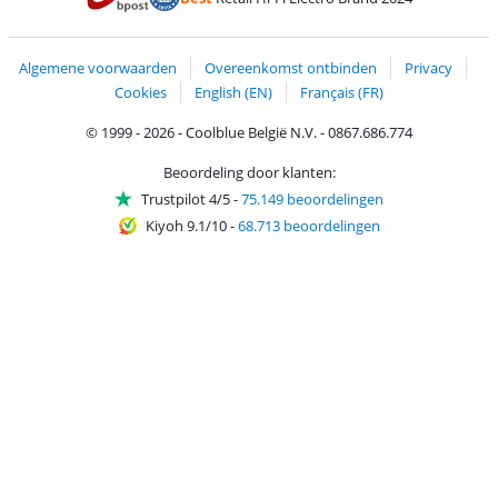
Trustprofile van Coolblue
Verzending en bezorging met bPost
Algemene voorwaarden
Overeenkomst ontbinden
Privacy
Cookies
English (EN)
Français (FR)
© 1999 - 2026 - Coolblue België N.V. - 0867.686.774
Beoordeling door klanten:
Trustpilot 4/5
-
75.149 beoordelingen
Kiyoh 9.1/10
-
68.713 beoordelingen