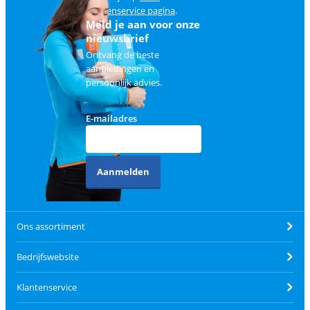
klantenservice pagina
.
Meld je aan voor onze
nieuwsbrief
Ontvang de beste
aanbiedingen en
persoonlijk advies.
E-mailadres
Aanmelden
Ons assortiment
Bedrijfswebsite
Klantenservice