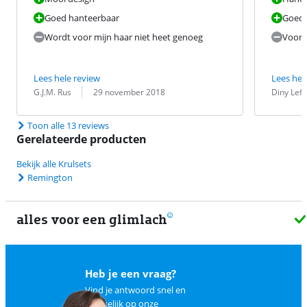
Goed hanteerbaar
Goed
Wordt voor mijn haar niet heet genoeg
Voor 
Lees hele review
Lees hel
Beoordeling door:
Datum:
Beoordeling 
Datum:
G.J.M. Rus
29 november 2018
Diny Lefe
Toon alle 13 reviews
Gerelateerde producten
Bekijk alle Krulsets
Remington
alles voor een glimlach
1
Heb je een vraag?
Vind je antwoord snel en
makkelijk op
onze