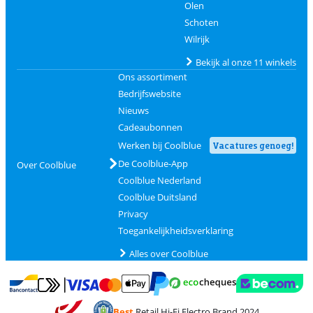
Olen
Schoten
Wilrijk
Bekijk al onze 11 winkels
Ons assortiment
Bedrijfswebsite
Nieuws
Cadeaubonnen
Werken bij Coolblue
Vacatures genoeg!
De Coolblue-App
Over Coolblue
Coolblue Nederland
Coolblue Duitsland
Privacy
Toegankelijkheidsverklaring
Alles over Coolblue
Betalen met MasterCard en Visa via ClickToPay
Betalen met Ecocheques
Betalen met Bancontact
Betalen met ApplePay
Webshop Trustmar
Betalen met PayPal
Best
Retail Hi-Fi Electro Brand 2024