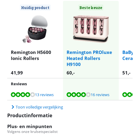
Huidig product
Beste keuze
Remington H5600
Remington PROluxe
BaByl
Ionic Rollers
Heated Rollers
Cera
H9100
41,99
60
,-
51
,-
Reviews
Beoordeling is 8,4 van de 10, gebaseerd op 13 reviews.
Beoordeling is 8,3 van de 10, gebaseerd op 16 reviews.
Beoordeling is 8,9 van de 10, gebaseerd op 20 reviews.
13 reviews
16 reviews
Toon volledige vergelijking
Productinformatie
Plus- en minpunten
Volgens onze krulsetspecialist