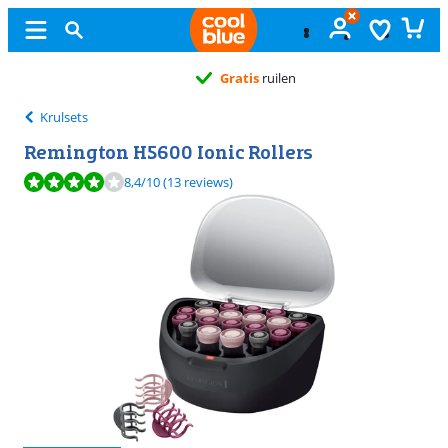
Gratis
ruilen
Krulsets
Remington H5600 Ionic Rollers
Beoordeling is 8,4 van de 10, gebaseerd op 13 reviews.
8,4
/10
(13 reviews)